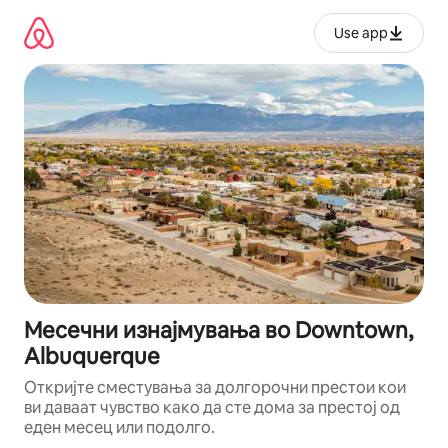
Прескокни
на
Use app
содржина
Месечни изнајмувања во Downtown,
Albuquerque
Откријте сместувања за долгорочни престои кои
ви даваат чувство како да сте дома за престој од
еден месец или подолго.