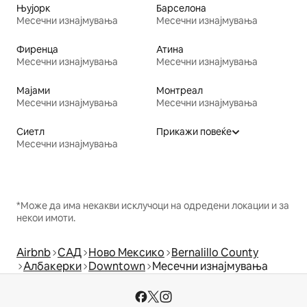
Њујорк
Барселона
Месечни изнајмувања
Месечни изнајмувања
Фиренца
Атина
Месечни изнајмувања
Месечни изнајмувања
Мајами
Монтреал
Месечни изнајмувања
Месечни изнајмувања
Сиетл
Прикажи повеќе
Месечни изнајмувања
*Може да има некакви исклучоци на одредени локации и за
некои имоти.
Airbnb
САД
Ново Мексико
Bernalillo County
Албакерки
Downtown
Месечни изнајмувања