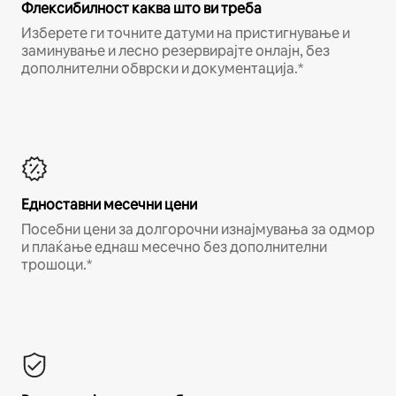
Флексибилност каква што ви треба
Изберете ги точните датуми на пристигнување и
заминување и лесно резервирајте онлајн, без
дополнителни обврски и документација.*
Едноставни месечни цени
Посебни цени за долгорочни изнајмувања за одмор
и плаќање еднаш месечно без дополнителни
трошоци.*