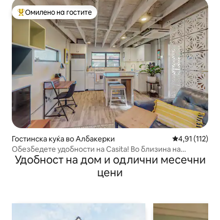
Омилено на гостите
Меѓу најуспешните „Омилени на гостите“
Гостинска куќа во Албакерки
Просечна оцен
4,91 (112)
Обезбедете удобности на Casita! Во близина на
Удобност на дом и одлични месечни
Стариот град и знаменитости!
цени