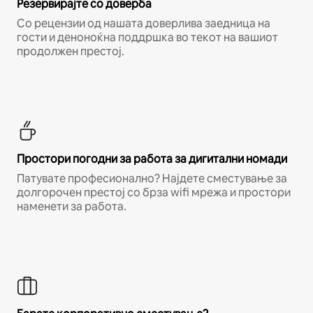
Резервирајте со доверба
Со рецензии од нашата доверлива заедница на
гости и деноноќна поддршка во текот на вашиот
продолжен престој.
Простори погодни за работа за дигитални номади
Патувате професионално? Најдете сместување за
долгорочен престој со брза wifi мрежа и простори
наменети за работа.