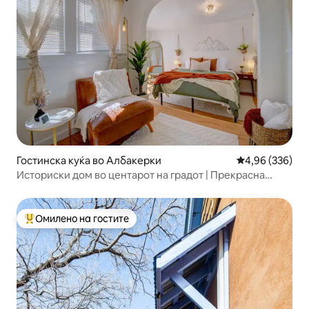
Гостинска куќа во Албакерки
Просечна оцен
4,96 (336)
Историски дом во центарот на градот | Прекрасна
прошетка
Омилено на гостите
Меѓу најуспешните „Омилени на гостите“