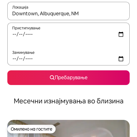
Локација
Кога резултатите се достапни, движете се со копчињата со 
Пристигнување
Заминување
Пребарување
Месечни изнајмувања во близина
Омилено на гостите
Омилено на гостите