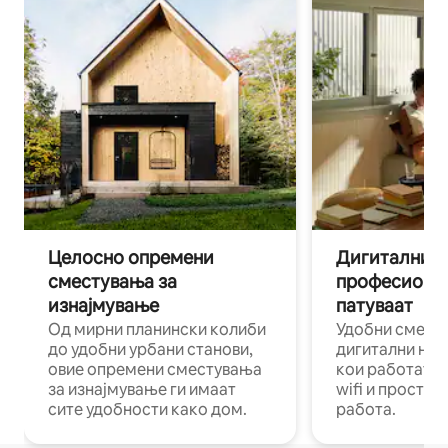
Целосно опремени
Дигитални н
сместувања за
професиона
изнајмување
патуваат
Од мирни планински колиби
Удобни смест
до удобни урбани станови,
дигитални ном
овие опремени сместувања
кои работат н
за изнајмување ги имаат
wifi и простор
сите удобности како дом.
работа.