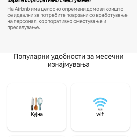
Барате корпоративно сместување?
На Airbnb има целосно опремени домови коишто
се идеални за потребите поврзани со вработување
на персонал, корпоративно сместување и
преселување.
Популарни удобности за месечни
изнајмувања
Кујна
wifi