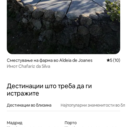
Сместување на фарма во Aldeia de Joanes
Просечна 
5 (10)
Имот Chafariz da Silva
Дестинации што треба да ги
истражите
Дестинации во близина
Најпопуларни знаменитости во бл
Мадрид
Порто