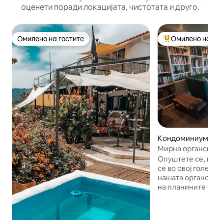
оценети поради локацијата, чистотата и друго.
Омилено на гостите
Омилено на го
Омилено на гостите
Меѓу најуспешни
Кондоминиум во 
ranco
Мирна органска о
планините. Брз Wi
Опуштете се, ис
се во овој голем,
нашата органска 
на планините Сер
Поминете го дено
пешачење или во
планините, ужив