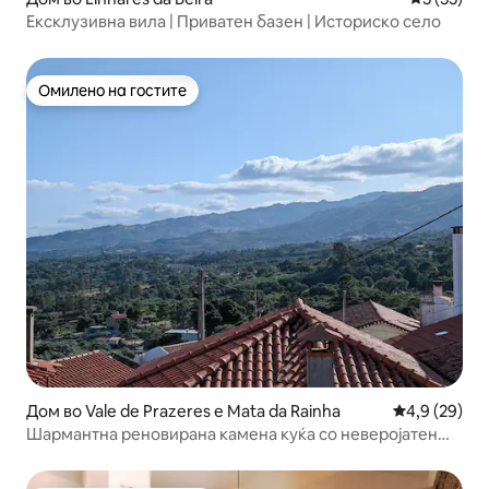
Ексклузивна вила | Приватен базен | Историско село
Омилено на гостите
Омилено на гостите
Дом во Vale de Prazeres e Mata da Rainha
Просечна оц
4,9 (29)
Шармантна реновирана камена куќа со неверојатен
поглед