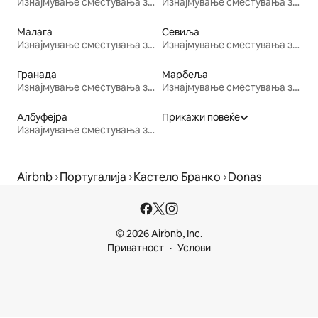
Изнајмување сместувања за одмор
Изнајмување сместувања за одмор
Малага
Севиља
Изнајмување сместувања за одмор
Изнајмување сместувања за одмор
Гранада
Марбеља
Изнајмување сместувања за одмор
Изнајмување сместувања за одмор
Албуфејра
Прикажи повеќе
Изнајмување сместувања за одмор
Airbnb
Португалија
Кастело Бранко
Donas
© 2026 Airbnb, Inc.
Приватност
Услови