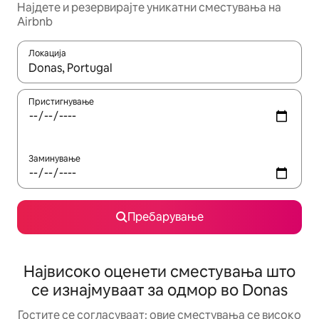
Најдете и резервирајте уникатни сместувања на
Airbnb
Локација
Кога резултатите се достапни, движете се со копчињата со 
Пристигнување
Заминување
Пребарување
Највисоко оценети сместувања што
се изнајмуваат за одмор во Donas
Гостите се согласуваат: овие сместувања се високо