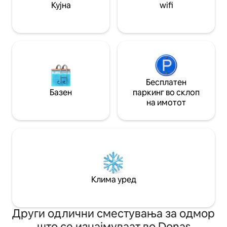
базен и скара во задниот дел од
Кујна
wifi
помошниот објект. На 35 минути од
фестивалот „Бум“.
Бесплатен
Базен
паркинг во склоп
на имотот
Клима уред
Други одлични сместувања за одмор
што се изнајмуваат во Donas