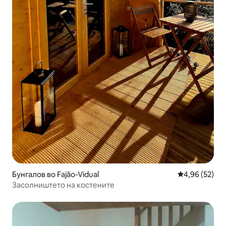
Бунгалов во Fajão-Vidual
Просечна оце
4,96 (52)
Засолништето на костените