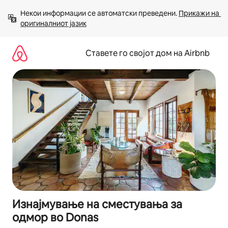
Прескокни
Некои информации се автоматски преведени. 
Прикажи на 
на
оригиналниот јазик
содржина
Ставете го својот дом на Airbnb
Изнајмување на сместувања за
одмор во Donas