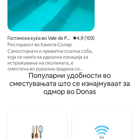
спа центар во Пор
и истражување на
градови, а потоа 
се опуштите во л
овоштарникот, да
од бањата или да
ретро винил. Живееме на лице место,
Гостинска куќа во Vale de Pr
Просечна оцена: 4,9 од 5, 10
4,9 (103)
но станот е цело
azeres
Ресторанот во Квинта Солар
е целиот горен к
Самостојната и приватна спална соба,
влез.
која се наоѓа на идеална локација за
истражување на околината, е
сместена во рурална градина со
Популарни удобности во
маслинови дрвја, мандарини, бадеми,
грозје и смокви, опкружена со
сместувањата што се изнајмуваат за
природа и со поглед кон планините
одмор во Donas
Сера да Гардуња и Сера да Естрела,
највисокиот планински венец во
Португалија. Брачен кревет (широк
150 – 179 см), квалитетна постелнина +
бања и кујничка. Топол туш, мини-
фрижидер и мини-шпорет ви
овозможуваат да го искористите
максимално вашиот престој. Мал