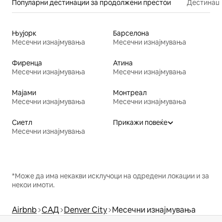
Популарни дестинации за продолжени престои
Дестинаци
Њујорк
Барселона
Месечни изнајмувања
Месечни изнајмувања
Фиренца
Атина
Месечни изнајмувања
Месечни изнајмувања
Мајами
Монтреал
Месечни изнајмувања
Месечни изнајмувања
Сиетл
Прикажи повеќе
Месечни изнајмувања
*Може да има некакви исклучоци на одредени локации и за
некои имоти.
Airbnb
САД
Denver City
Месечни изнајмувања