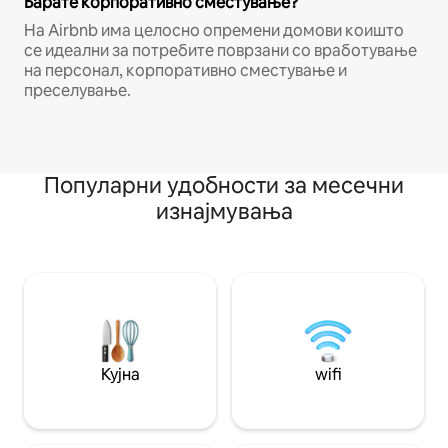
Барате корпоративно сместување?
На Airbnb има целосно опремени домови коишто
се идеални за потребите поврзани со вработување
на персонал, корпоративно сместување и
преселување.
Популарни удобности за месечни
изнајмувања
Кујна
wifi