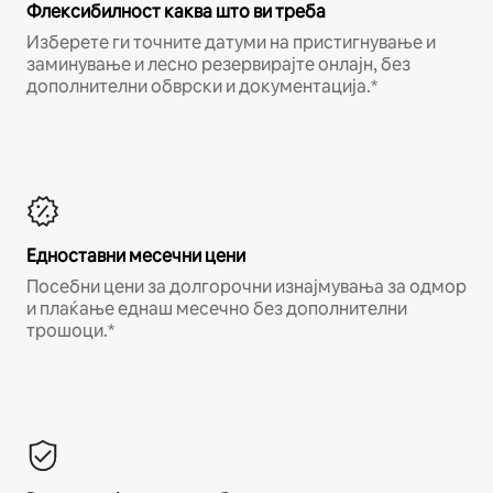
Флексибилност каква што ви треба
Изберете ги точните датуми на пристигнување и
заминување и лесно резервирајте онлајн, без
дополнителни обврски и документација.*
Едноставни месечни цени
Посебни цени за долгорочни изнајмувања за одмор
и плаќање еднаш месечно без дополнителни
трошоци.*