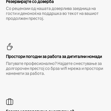
Резервирајте со доверба
Со рецензии од нашата доверлива заедница на
гости и деноноќна поддршка во текот на вашиот
продолжен престој.
Простори погодни за работа за дигитални номади
Патувате професионално? Најдете сместување за
долгорочен престој со брза wifi мрежа и простори
наменети за работа.