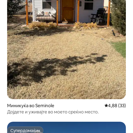
Миникуќа во Seminole
Просечна оце
4,88 (33)
Дојдете и уживајте во моето среќно место.
Супердомаќин