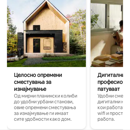
Целосно опремени
Дигитални н
сместувања за
професиона
изнајмување
патуваат
Од мирни планински колиби
Удобни смест
до удобни урбани станови,
дигитални ном
овие опремени сместувања
кои работат н
за изнајмување ги имаат
wifi и простор
сите удобности како дом.
работа.