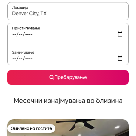
Локација
Кога резултатите се достапни, движете се со копчињата со 
Пристигнување
Заминување
Пребарување
Месечни изнајмувања во близина
Омилено на гостите
Омилено на гостите