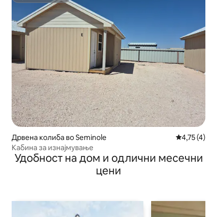
Супердомаќин
Дрвена колиба во Seminole
Просечна оц
4,75 (4)
Кабина за изнајмување
Удобност на дом и одлични месечни
цени