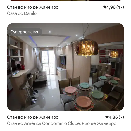
Стан во Рио де Жанеиро
Просечна оце
4,96 (47)
Casa do Danilo!
Супердомаќин
Супердомаќин
Стан во Рио де Жанеиро
Просечна оц
4,86 (7)
Стан во América Condomínio Clube, Рио де Жанеиро