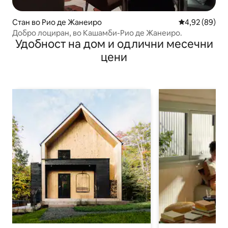
Стан во Рио де Жанеиро
Просечна оце
4,92 (89)
Добро лоциран, во Кашамби-Рио де Жанеиро.
Удобност на дом и одлични месечни
цени