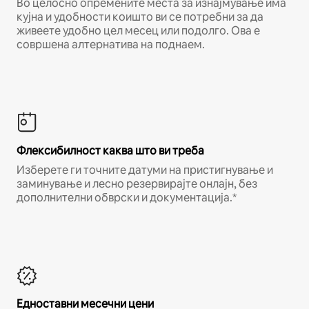
Во целосно опремените места за изнајмување има
кујна и удобности коишто ви се потребни за да
живеете удобно цел месец или подолго. Ова е
совршена алтернатива на поднаем.
Флексибилност каква што ви треба
Изберете ги точните датуми на пристигнување и
заминување и лесно резервирајте онлајн, без
дополнителни обврски и документација.*
Едноставни месечни цени