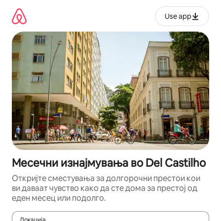
Прескокни
на
Use app
содржина
Месечни изнајмувања во Del Castilho
Откријте сместувања за долгорочни престои кои
ви даваат чувство како да сте дома за престој од
еден месец или подолго.
Локација