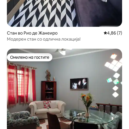
Стан во Рио де Жанеиро
Просечна оц
4,86 (7)
Модерен стан со одлична локација!
Омилено на гостите
Омилено на гостите