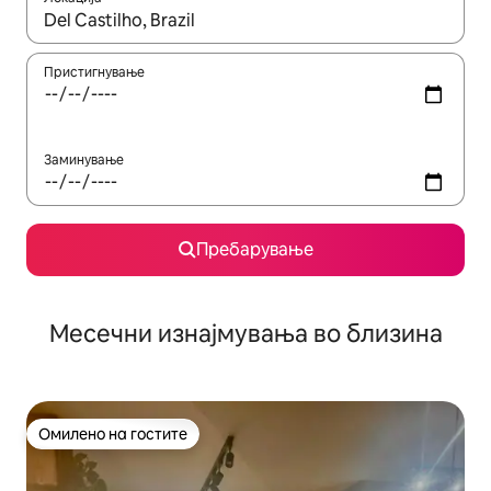
Кога резултатите се достапни, движете се со копчињата со 
Пристигнување
Заминување
Пребарување
Месечни изнајмувања во близина
Омилено на гостите
Омилено на гостите