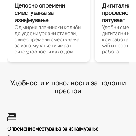
Целосно опремени
Дигитални н
сместувања за
професиона
изнајмување
патуваат
Од мирни планински колиби
Удобни смест
до удобни урбани станови,
дигитални ном
овие опремени сместувања
кои работат н
за изнајмување ги имаат
wifi и простор
сите удобности како дом.
работа.
Удобности и поволности за подолги
престои
Опремени сместувања за изнајмување