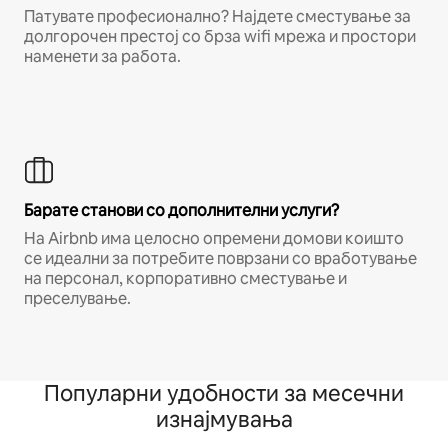
Патувате професионално? Најдете сместување за
долгорочен престој со брза wifi мрежа и простори
наменети за работа.
Барате станови со дополнителни услуги?
На Airbnb има целосно опремени домови коишто
се идеални за потребите поврзани со вработување
на персонал, корпоративно сместување и
преселување.
Популарни удобности за месечни
изнајмувања