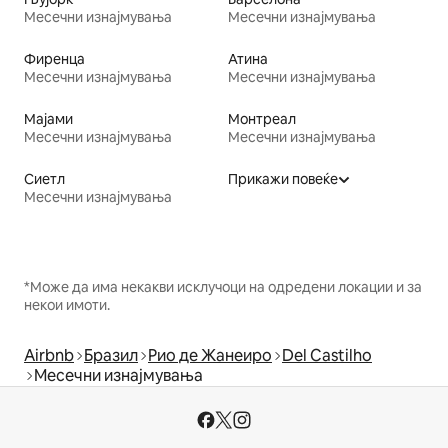
Месечни изнајмувања
Месечни изнајмувања
Фиренца
Атина
Месечни изнајмувања
Месечни изнајмувања
Мајами
Монтреал
Месечни изнајмувања
Месечни изнајмувања
Сиетл
Прикажи повеќе
Месечни изнајмувања
*Може да има некакви исклучоци на одредени локации и за
некои имоти.
Airbnb
Бразил
Рио де Жанеиро
Del Castilho
Месечни изнајмувања