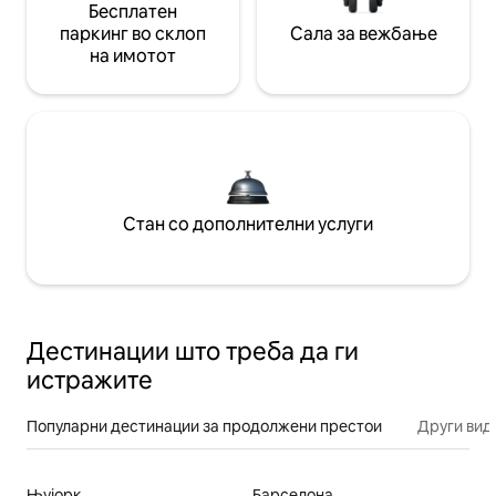
Бесплатен
паркинг во склоп
Сала за вежбање
на имотот
Стан со дополнителни услуги
Дестинации што треба да ги
истражите
Популарни дестинации за продолжени престои
Други вид
Њујорк
Барселона