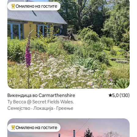
Омилено на гостите
Меѓу најуспешните „Омилени на гостите“
Викендица во Carmarthenshire
Просечна оце
5,0 (130)
Ty Becca @ Secret Fields Wales.
Семејство
·
Локација
·
Греење
Омилено на гостите
Меѓу најуспешните „Омилени на гостите“