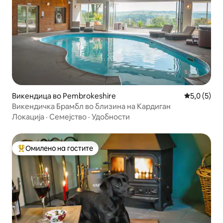
Викендица во Pembrokeshire
Просечна о
5,0 (5)
Викендичка Брамбл во близина на Кардиган
Локација
·
Семејство
·
Удобности
Омилено на гостите
Меѓу најуспешните „Омилени на гостите“