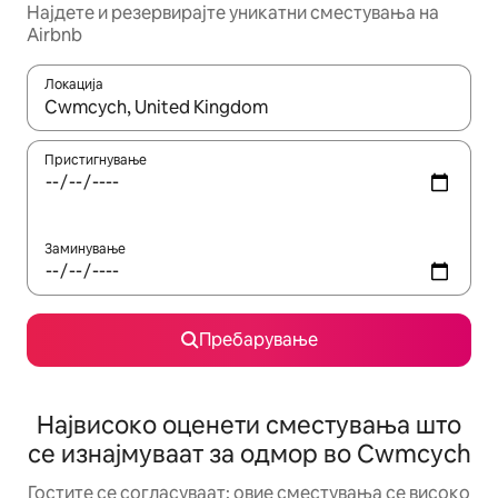
Најдете и резервирајте уникатни сместувања на
Airbnb
Локација
Кога резултатите се достапни, движете се со копчињата со 
Пристигнување
Заминување
Пребарување
Највисоко оценети сместувања што
се изнајмуваат за одмор во Cwmcych
Гостите се согласуваат: овие сместувања се високо