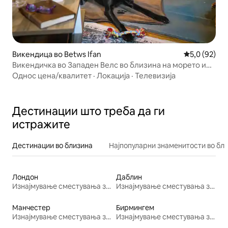
Викендица во Betws Ifan
Просечна оц
5,0 (92)
Викендичка во Западен Велс во близина на морето и
со оградена градина
Однос цена/квалитет
·
Локација
·
Телевизија
Дестинации што треба да ги
истражите
Дестинации во близина
Најпопуларни знаменитости во бл
Лондон
Даблин
Изнајмување сместувања за одмор
Изнајмување сместувања за одмор
Манчестер
Бирмингем
Изнајмување сместувања за одмор
Изнајмување сместувања за одмор