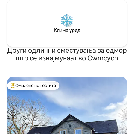
Клима уред
Други одлични сместувања за одмор
што се изнајмуваат во Cwmcych
Омилено на гостите
Меѓу најуспешните „Омилени на гостите“