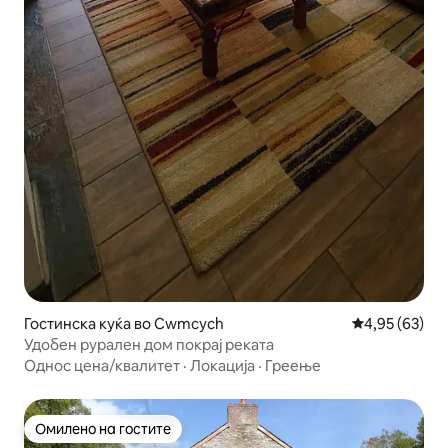
Гостинска куќа во Cwmcych
Просечна оце
4,95 (63)
Удобен рурален дом покрај реката
Однос цена/квалитет
·
Локација
·
Греење
Омилено на гостите
Омилено на гостите