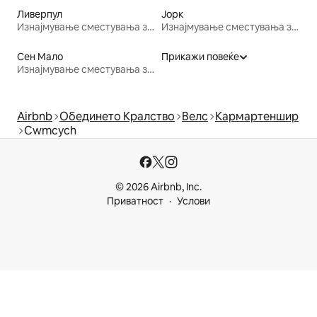
Ливерпул
Јорк
Изнајмување сместувања за одмор
Изнајмување сместувања за одмор
Сен Мало
Прикажи повеќе
Изнајмување сместувања за одмор
Airbnb
Обединето Кралство
Велс
Кармартеншир
Cwmcych
© 2026 Airbnb, Inc.
Приватност
Услови