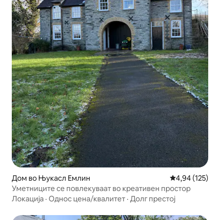
Дом во Њукасл Емлин
Просечна оцен
4,94 (125)
Уметниците се повлекуваат во креативен простор
Локација
·
Однос цена/квалитет
·
Долг престој