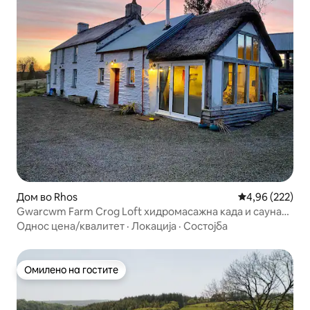
Дом во Rhos
Просечна оцен
4,96 (222)
Gwarcwm Farm Crog Loft хидромасажна када и сауна
покрај реката
Однос цена/квалитет
·
Локација
·
Состојба
Омилено на гостите
Омилено на гостите