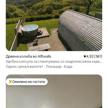
Дрвена колиба во Alltwalis
Просечна оцен
4,92 (361)
Удобна капсула за глампување со хидромасажна када
и извонреден поглед
Однос цена/квалитет
·
Локација
·
Када
Омилено на гостите
Меѓу најуспешните „Омилени на гостите“