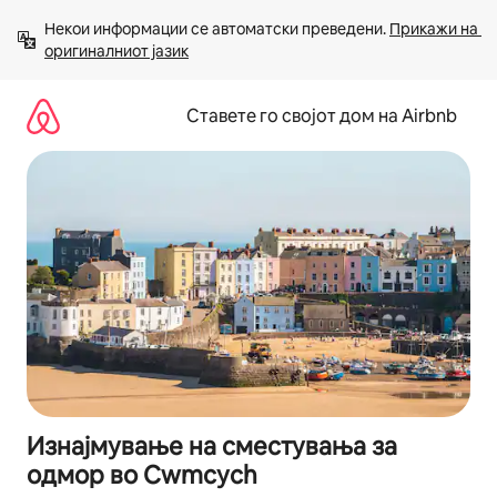
Прескокни
Некои информации се автоматски преведени. 
Прикажи на 
на
оригиналниот јазик
содржина
Ставете го својот дом на Airbnb
Изнајмување на сместувања за
одмор во Cwmcych