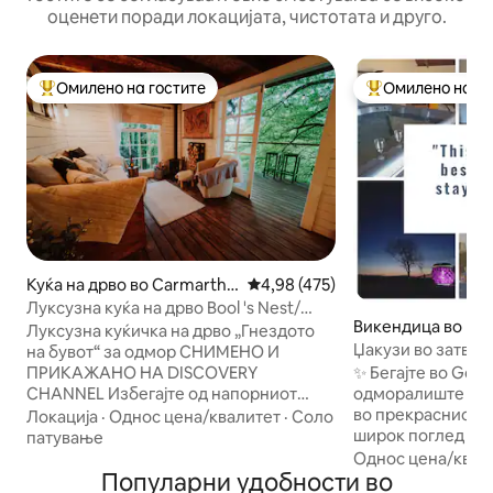
оценети поради локацијата, чистотата и друго.
Омилено на гостите
Омилено на го
Меѓу најуспешните „Омилени на гостите“
Меѓу најуспешни
Куќа на дрво во Carmarthe
Просечна оцена: 4,98 од 5, 47
4,98 (475)
nshire
Луксузна куќа на дрво Bool 's Nest/
Викендица во Pe
Nyth y Gwdihiter}
Луксузна куќичка на дрво „Гнездото
re
Џакузи во затвор
на бувот“ за одмор СНИМЕНО И
камин • Прошетк
✨ Бегајте во Gol
ПРИКАЖАНО НА DISCOVERY
одморалиште во 
CHANNEL Избегајте од напорниот
во прекрасниот 
живот во нашата изолирана, рачно
Локација
·
Однос цена/квалитет
·
Соло
широк поглед кон
изградена луксузна куќа на дрво,
патување
приватна внатре
сместена во прекрасната природа на
Однос цена/квал
Популарни удобности во
када и магична ш
Кармартеншир. Преминете ги