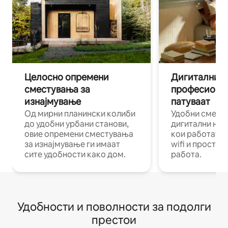
Целосно опремени
Дигитални н
сместувања за
професиона
изнајмување
патуваат
Од мирни планински колиби
Удобни смест
до удобни урбани станови,
дигитални ном
овие опремени сместувања
кои работат н
за изнајмување ги имаат
wifi и простор
сите удобности како дом.
работа.
Удобности и поволности за подолги
престои