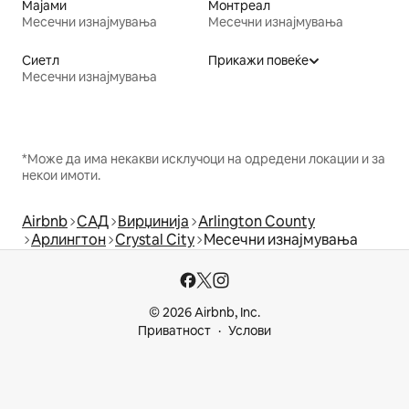
Мајами
Монтреал
Месечни изнајмувања
Месечни изнајмувања
Сиетл
Прикажи повеќе
Месечни изнајмувања
*Може да има некакви исклучоци на одредени локации и за
некои имоти.
Airbnb
САД
Вирџинија
Arlington County
Арлингтон
Crystal City
Месечни изнајмувања
© 2026 Airbnb, Inc.
Приватност
Услови