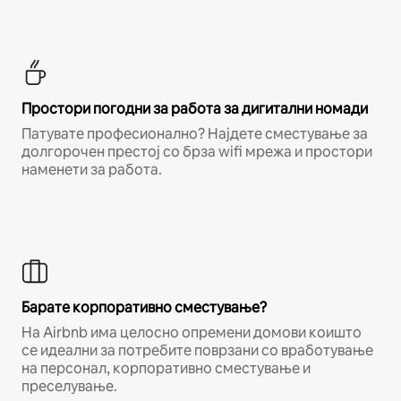
Простори погодни за работа за дигитални номади
Патувате професионално? Најдете сместување за
долгорочен престој со брза wifi мрежа и простори
наменети за работа.
Барате корпоративно сместување?
На Airbnb има целосно опремени домови коишто
се идеални за потребите поврзани со вработување
на персонал, корпоративно сместување и
преселување.