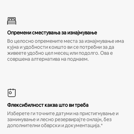
Опремени сместувања за изнајмување
Во целосно опремените места за изнајмување има
кујна и удобности коишто ви се потребни за да
живеете удобно цел месец или подолго. Ова е
совршена алтернатива на поднаем.
Флексибилност каква што ви треба
Изберете ги точните датуми на пристигнување и
заминување и лесно резервирајте онлајн, без
дополнителни обврски и документација.*