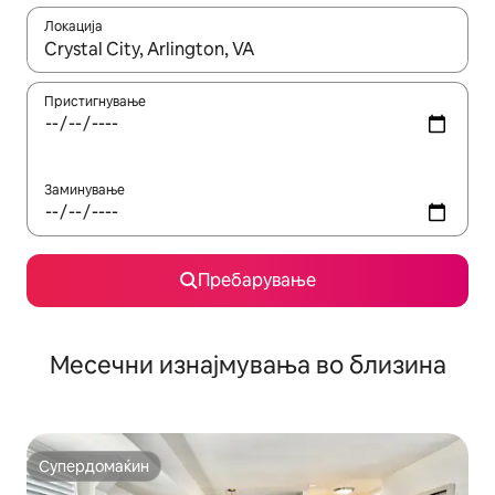
Локација
Кога резултатите се достапни, движете се со копчињата со 
Пристигнување
Заминување
Пребарување
Месечни изнајмувања во близина
Супердомаќин
Супердомаќин