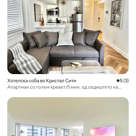
Хотелска соба во Кристал Сити
Просечна
5 (3)
Апартман со голем кревет/5 мин. од седиштето на
Пентагон (DCA)/бесплатен паркинг