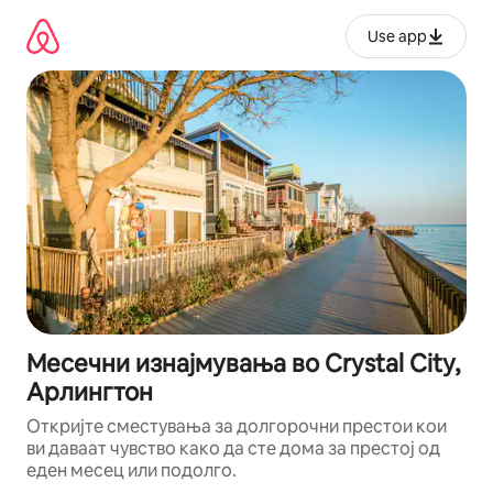
Прескокни
на
Use app
содржина
Месечни изнајмувања во Crystal City,
Арлингтон
Откријте сместувања за долгорочни престои кои
ви даваат чувство како да сте дома за престој од
еден месец или подолго.