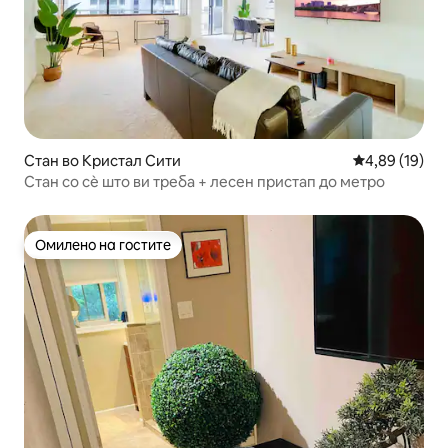
Стан во Кристал Сити
Просечна оце
4,89 (19)
Стан со сѐ што ви треба + лесен пристап до метро
Омилено на гостите
Омилено на гостите