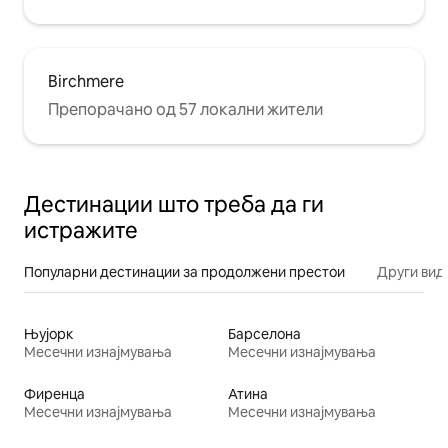
Birchmere
Препорачано од 57 локални жители
Дестинации што треба да ги
истражите
Популарни дестинации за продолжени престои
Други вид
Њујорк
Барселона
Месечни изнајмувања
Месечни изнајмувања
Фиренца
Атина
Месечни изнајмувања
Месечни изнајмувања