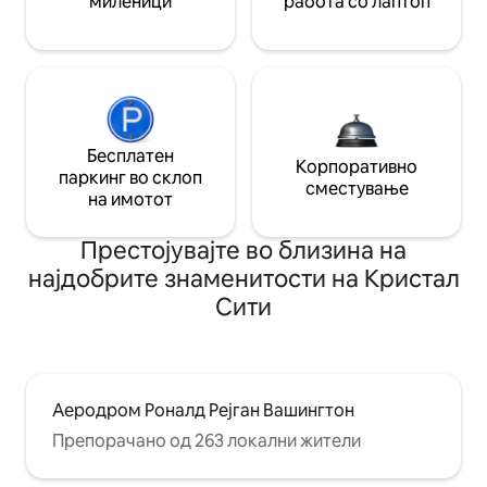
миленици
работа со лаптоп
Бесплатен
Корпоративно
паркинг во склоп
сместување
на имотот
Престојувајте во близина на
најдобрите знаменитости на Кристал
Сити
Аеродром Роналд Рејган Вашингтон
Препорачано од 263 локални жители