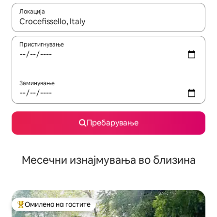
Локација
Кога резултатите се достапни, движете се со копчињата со 
Пристигнување
Заминување
Пребарување
Месечни изнајмувања во близина
Омилено на гостите
Меѓу најуспешните „Омилени на гостите“