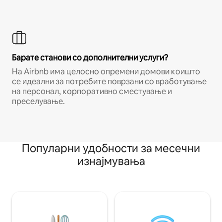
Барате станови со дополнителни услуги?
На Airbnb има целосно опремени домови коишто
се идеални за потребите поврзани со вработување
на персонал, корпоративно сместување и
преселување.
Популарни удобности за месечни
изнајмувања