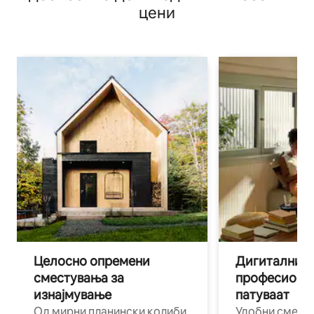
цени
Целосно опремени
Дигитални н
сместувања за
професиона
изнајмување
патуваат
Од мирни планински колиби
Удобни смест