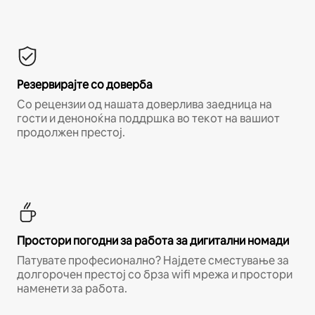
Резервирајте со доверба
Со рецензии од нашата доверлива заедница на
гости и деноноќна поддршка во текот на вашиот
продолжен престој.
Простори погодни за работа за дигитални номади
Патувате професионално? Најдете сместување за
долгорочен престој со брза wifi мрежа и простори
наменети за работа.