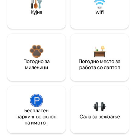
Кујна
wifi
Погодно за
Погодно место за
миленици
работа со лаптоп
Бесплатен
паркинг во склоп
Сала за вежбање
на имотот