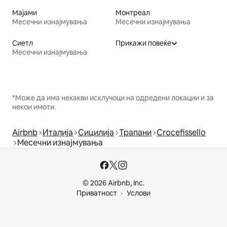
Мајами
Монтреал
Месечни изнајмувања
Месечни изнајмувања
Сиетл
Прикажи повеќе
Месечни изнајмувања
*Може да има некакви исклучоци на одредени локации и за
некои имоти.
Airbnb
Италија
Сицилија
Трапани
Crocefissello
Месечни изнајмувања
© 2026 Airbnb, Inc.
Приватност
Услови