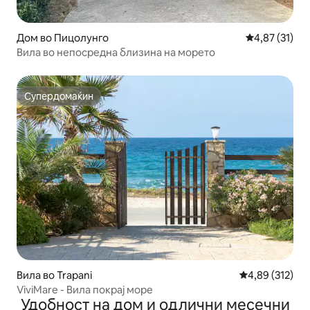
Дом во Пицолунго
Просечна оце
4,87 (31)
Вила во непосредна близина на морето
Супердомаќин
Супердомаќин
Вила во Trapani
Просечна оцен
4,89 (312)
ViviMare - Вила покрај море
Удобност на дом и одлични месечни