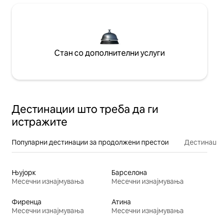
Стан со дополнителни услуги
Дестинации што треба да ги
истражите
Популарни дестинации за продолжени престои
Дестинаци
Њујорк
Барселона
Месечни изнајмувања
Месечни изнајмувања
Фиренца
Атина
Месечни изнајмувања
Месечни изнајмувања