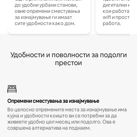
до удобни урбани станови,
дигитални ном
овие опремени сместувања
кои работат н
за изнајмување ги имаат
wifi и простор
сите удобности како дом.
работа.
Удобности и поволности за подолги
престои
Опремени сместувања за изнајмување
Во целосно опремените места за изнајмување има
кујна и удобности коишто ви се потребни за да
живеете удобно цел месец или подолго. Ова е
совршена алтернатива на поднаем.