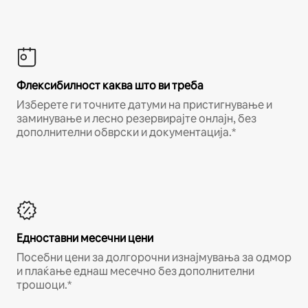
Флексибилност каква што ви треба
Изберете ги точните датуми на пристигнување и
заминување и лесно резервирајте онлајн, без
дополнителни обврски и документација.*
Едноставни месечни цени
Посебни цени за долгорочни изнајмувања за одмор
и плаќање еднаш месечно без дополнителни
трошоци.*