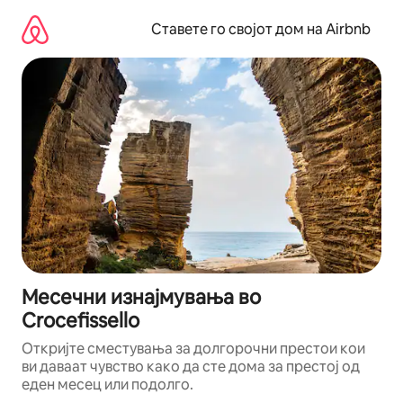
Прескокни
на
Ставете го својот дом на Airbnb
содржина
Месечни изнајмувања во
Crocefissello
Откријте сместувања за долгорочни престои кои
ви даваат чувство како да сте дома за престој од
еден месец или подолго.