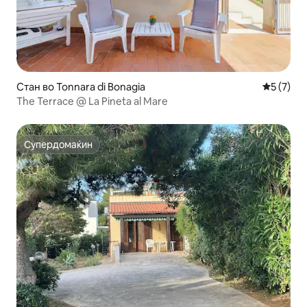
Стан во Tonnara di Bonagia
Просечна
5 (7)
The Terrace @ La Pineta al Mare
Супердомаќин
Супердомаќин