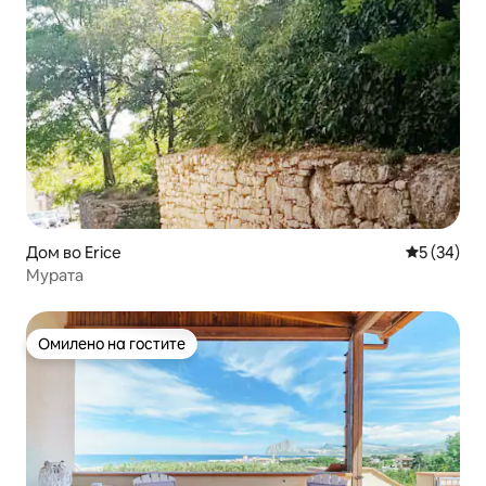
Дом во Erice
Просечна 
5 (34)
Мурата
Омилено на гостите
Омилено на гостите