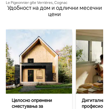
Le Pigeonnier gite Verriéres, Cognac
Удобност на дом и одлични месечни
цени
Целосно опремени
Дигитални н
сместувања за
професиона