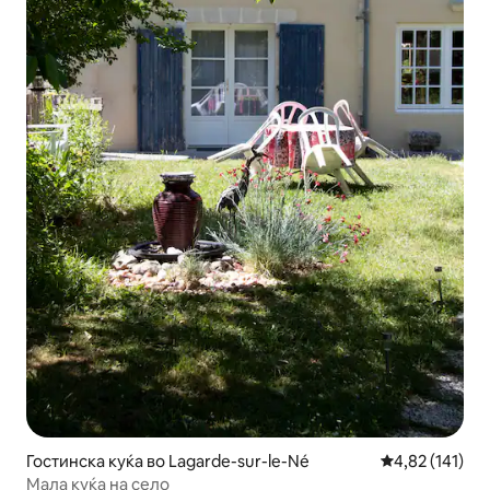
Гостинска куќа во Lagarde-sur-le-Né
Просечна оцен
4,82 (141)
Мала куќа на село