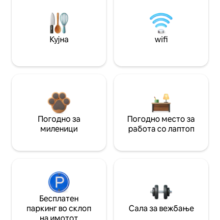
Кујна
wifi
Погодно за
Погодно место за
миленици
работа со лаптоп
Бесплатен
паркинг во склоп
Сала за вежбање
на имотот