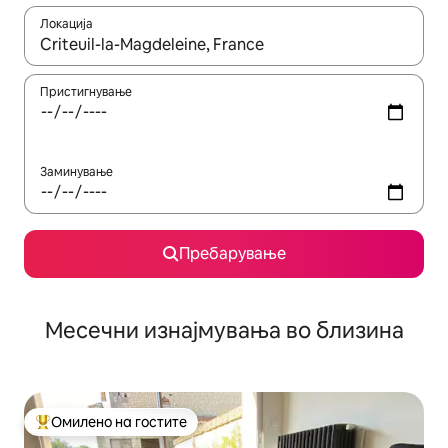
Локација
Кога резултатите се достапни, движете се со копчињата со 
Пристигнување
Заминување
Пребарување
Месечни изнајмувања во близина
Омилено на гостите
Меѓу најуспешните „Омилени на гостите“