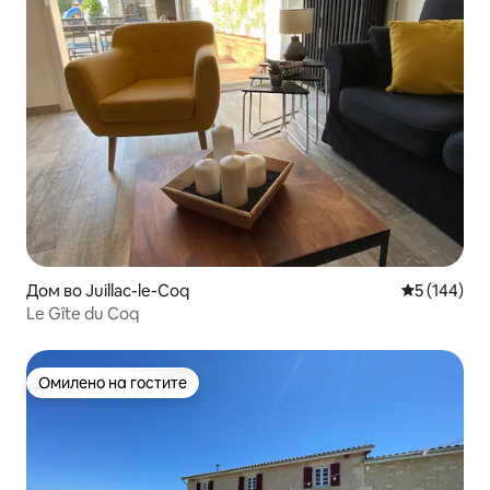
Дом во Juillac-le-Coq
Просечна о
5 (144)
Le Gîte du Coq
Омилено на гостите
Омилено на гостите