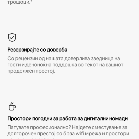
трошоци.*
Резервирајте со доверба
Со рецензии од нашата доверлива заедница на
гости и деноноќна поддршка во текот на вашиот
продолжен престој.
Простори погодни за работа за дигитални номади
Патувате професионално? Најдете сместување за
долгорочен престој со брза wifi мрежа и простори