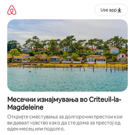
Прескокни
на
Use app
содржина
Месечни изнајмувања во Criteuil-la-
Magdeleine
Откријте сместувања за долгорочни престои кои
ви даваат чувство како да сте дома за престој од
еден месец или подолго.