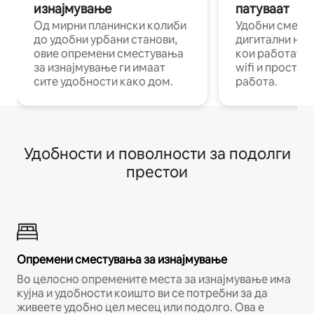
изнајмување
патуваат
Од мирни планински колиби
Удобни смест
до удобни урбани станови,
дигитални ном
овие опремени сместувања
кои работат н
за изнајмување ги имаат
wifi и простор
сите удобности како дом.
работа.
Удобности и поволности за подолги
престои
Опремени сместувања за изнајмување
Во целосно опремените места за изнајмување има
кујна и удобности коишто ви се потребни за да
живеете удобно цел месец или подолго. Ова е