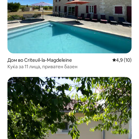
Дом во Criteuil-la-Magdeleine
Просечна оц
4,9 (10)
Куќа за 11 лица, приватен базен