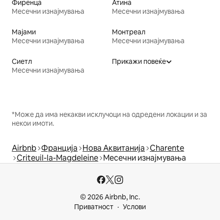
Фиренца
Атина
Месечни изнајмувања
Месечни изнајмувања
Мајами
Монтреал
Месечни изнајмувања
Месечни изнајмувања
Сиетл
Прикажи повеќе
Месечни изнајмувања
*Може да има некакви исклучоци на одредени локации и за
некои имоти.
Airbnb
Франција
Нова Аквитанија
Charente
Criteuil-la-Magdeleine
Месечни изнајмувања
© 2026 Airbnb, Inc.
Приватност
Услови