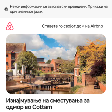
Прескокни
Некои информации се автоматски преведени. 
Прикажи на 
на
оригиналниот јазик
содржина
Ставете го својот дом на Airbnb
Изнајмување на сместувања за
одмор во Cottam