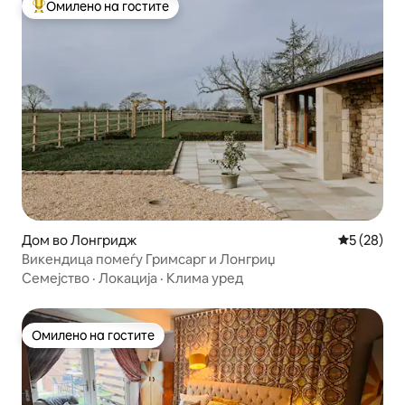
Омилено на гостите
Меѓу најуспешните „Омилени на гостите“
Дом во Лонгридж
Просечна 
5 (28)
Викендица помеѓу Гримсарг и Лонгриџ
Семејство
·
Локација
·
Клима уред
Омилено на гостите
Омилено на гостите