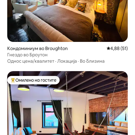
Кондоминиум во Broughton
Просечна оце
4,88 (51)
Гнездо во Броутон
Однос цена/квалитет
·
Локација
·
Во близина
Омилено на гостите
Меѓу најуспешните „Омилени на гостите“