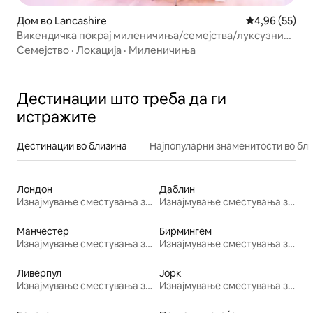
Дом во Lancashire
Просечна оце
4,96 (55)
Викендичка покрај миленичиња/семејства/луксузни
канали во Ланкашир
Семејство
·
Локација
·
Миленичиња
Дестинации што треба да ги
истражите
Дестинации во близина
Најпопуларни знаменитости во бл
Лондон
Даблин
Изнајмување сместувања за одмор
Изнајмување сместувања за одмор
Манчестер
Бирмингем
Изнајмување сместувања за одмор
Изнајмување сместувања за одмор
Ливерпул
Јорк
Изнајмување сместувања за одмор
Изнајмување сместувања за одмор