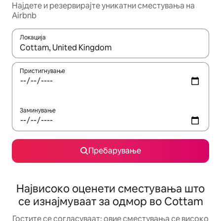
Најдете и резервирајте уникатни сместувања на
Airbnb
Локација
Кога резултатите се достапни, движете се со копчињата со 
Пристигнување
Заминување
Пребарување
Највисоко оценети сместувања што
се изнајмуваат за одмор во Cottam
Гостите се согласуваат: овие сместувања се високо