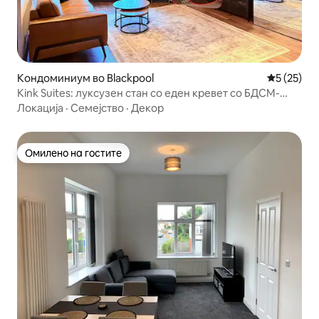
Кондоминиум во Blackpool
Просечна 
5 (25)
Kink Suites: луксузен стан со еден кревет со БДСМ-
тематика
Локација
·
Семејство
·
Декор
Омилено на гостите
Омилено на гостите