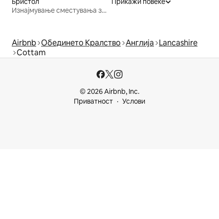
Бристол
Прикажи повеќе
Изнајмување сместувања за одмор
Airbnb
Обединето Кралство
Англија
Lancashire
Cottam
© 2026 Airbnb, Inc.
Приватност
Услови