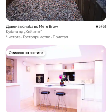
Дрвена колиба во Mere Brow
Просечна
5 (6)
Куќата од „Хобитот“
Чистота
·
Гостопримство
·
Пристап
Омилено на гостите
Омилено на гостите