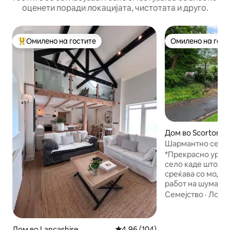
оценети поради локацијата, чистотата и друго.
Омилено на гостите
Омилено на гост
Меѓу најуспешните „Омилени на гостите“
Омилено на гост
Дом во Scorton
Шармантно семеј
спални соби и по
*Прекрасно уред
село каде што ша
среќава со модер
работ на шумата 
идиличното село
Семејство
·
Локац
совршеното место
декориран ентери
рафиниран. Удобн
Дом во Lancashire
Просечна оцена: 4,96 од 5, 10
4,96 (104)