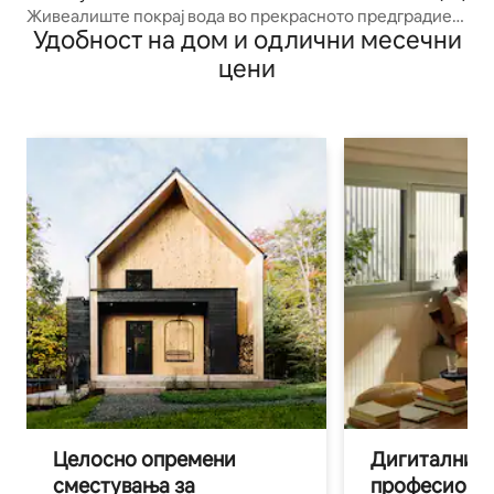
Живеалиште покрај вода во прекрасното предградие
Удобност на дом и одлични месечни
Нидау
цени
Целосно опремени
Дигитални н
сместувања за
професиона