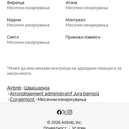
Фиренца
Атина
Месечни изнајмувања
Месечни изнајмувања
Мајами
Монтреал
Месечни изнајмувања
Месечни изнајмувања
Сиетл
Прикажи повеќе
Месечни изнајмувања
*Може да има некакви исклучоци на одредени локации и за
некои имоти.
Airbnb
Швајцарија
Arrondissement administratif Jura bernois
Corgémont
Месечни изнајмувања
© 2026 Airbnb, Inc.
Приватност
Услови