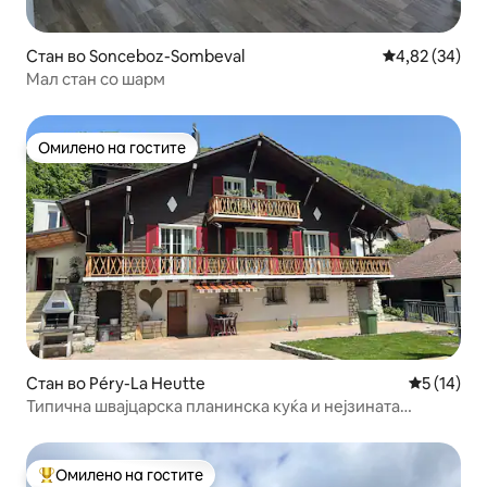
Стан во Sonceboz-Sombeval
Просечна оце
4,82 (34)
Мал стан со шарм
Омилено на гостите
Омилено на гостите
Стан во Péry-La Heutte
Просечна 
5 (14)
Типична швајцарска планинска куќа и нејзината
околина
Омилено на гостите
Меѓу најуспешните „Омилени на гостите“