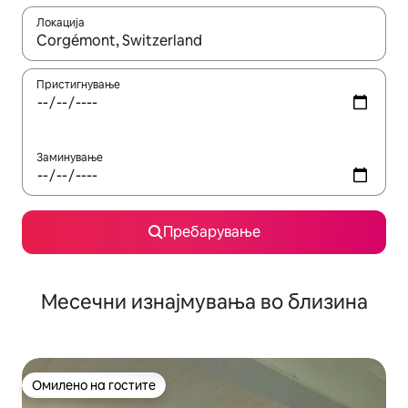
Локација
Кога резултатите се достапни, движете се со копчињата со 
Пристигнување
Заминување
Пребарување
Месечни изнајмувања во близина
Омилено на гостите
Омилено на гостите