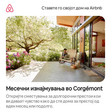
Прескокни
на
Ставете го својот дом на Airbnb
содржина
Месечни изнајмувања во Corgémont
Откријте сместувања за долгорочни престои кои
ви даваат чувство како да сте дома за престој од
еден месец или подолго.