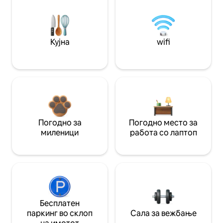
Кујна
wifi
Погодно за
Погодно место за
миленици
работа со лаптоп
Бесплатен
паркинг во склоп
Сала за вежбање