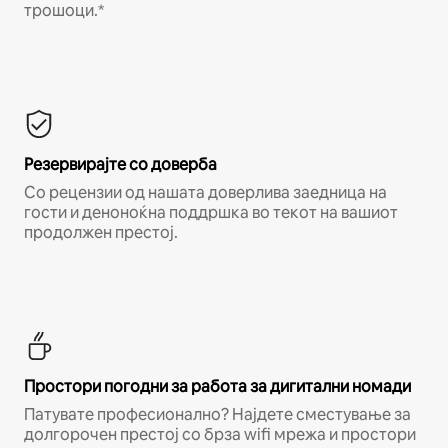
трошоци.*
Резервирајте со доверба
Со рецензии од нашата доверлива заедница на
гости и деноноќна поддршка во текот на вашиот
продолжен престој.
Простори погодни за работа за дигитални номади
Патувате професионално? Најдете сместување за
долгорочен престој со брза wifi мрежа и простори