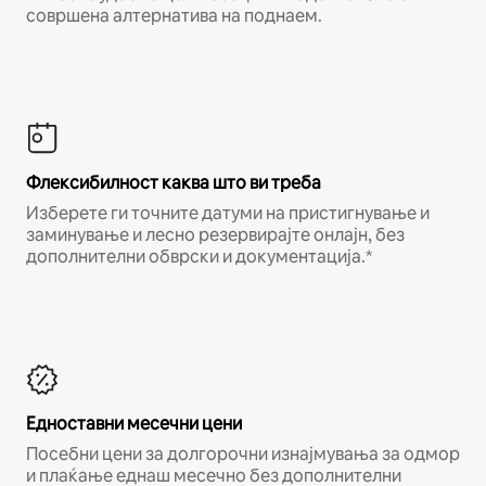
совршена алтернатива на поднаем.
Флексибилност каква што ви треба
Изберете ги точните датуми на пристигнување и
заминување и лесно резервирајте онлајн, без
дополнителни обврски и документација.*
Едноставни месечни цени
Посебни цени за долгорочни изнајмувања за одмор
и плаќање еднаш месечно без дополнителни