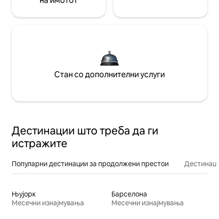
на имотот
Стан со дополнителни услуги
Дестинации што треба да ги
истражите
Популарни дестинации за продолжени престои
Дестинаци
Њујорк
Барселона
Месечни изнајмувања
Месечни изнајмувања