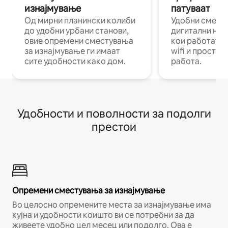
изнајмување
патуваат
Од мирни планински колиби
Удобни смест
до удобни урбани станови,
дигитални ном
овие опремени сместувања
кои работат н
за изнајмување ги имаат
wifi и простор
сите удобности како дом.
работа.
Удобности и поволности за подолги
престои
Опремени сместувања за изнајмување
Во целосно опремените места за изнајмување има
кујна и удобности коишто ви се потребни за да
живеете удобно цел месец или подолго. Ова е