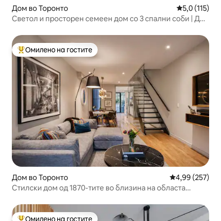
Дом во Торонто
Просечна оце
5,0 (115)
Светол и просторен семеен дом со 3 спални соби | До
метрото пеш
Омилено на гостите
Меѓу најуспешните „Омилени на гостите“
Дом во Торонто
Просечна оцен
4,99 (257)
Стилски дом од 1870-тите во близина на областа
Дестилерија и Стариот Торонто
Омилено на гостите