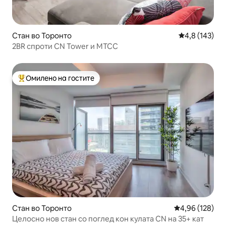
Стан во Торонто
Просечна оце
4,8 (143)
2BR спроти CN Tower и MTCC
Омилено на гостите
Меѓу најуспешните „Омилени на гостите“
Стан во Торонто
Просечна оцен
4,96 (128)
Целосно нов стан со поглед кон кулата CN на 35+ кат