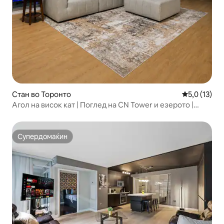
Стан во Торонто
Просечна оц
5,0 (13)
Агол на висок кат | Поглед на CN Tower и езерото |
Паркинг
Супердомаќин
Супердомаќин