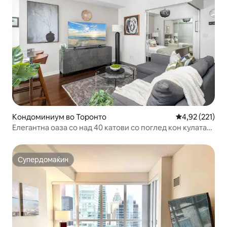
Кондоминиум во Торонто
Просечна оцен
4,92 (221)
Елегантна оаза со над 40 катови со поглед кон кулата
CN и езерото
Супердомаќин
Супердомаќин