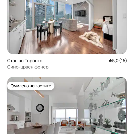
Стан во Торонто
Просечна оц
5,0 (16)
Сино-црвен фенер!
Омилено на гостите
Омилено на гостите