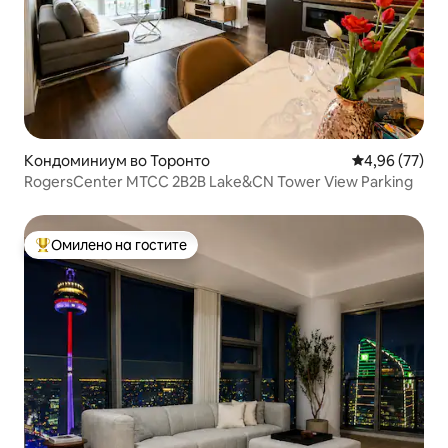
Кондоминиум во Торонто
Просечна оце
4,96 (77)
RogersCenter MTCC 2B2B Lake&CN Tower View Parking
Омилено на гостите
Меѓу најуспешните „Омилени на гостите“