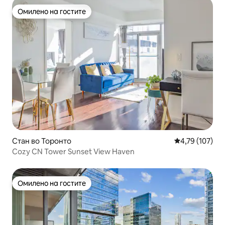
Омилено на гостите
Омилено на гостите
Стан во Торонто
Просечна оцен
4,79 (107)
Cozy CN Tower Sunset View Haven
Омилено на гостите
Омилено на гостите