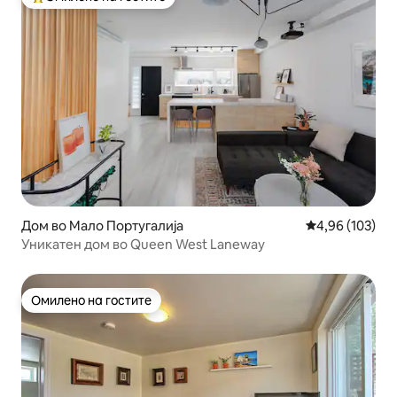
Меѓу најуспешните „Омилени на гостите“
Дом во Мало Португалија
Просечна оцен
4,96 (103)
Уникатен дом во Queen West Laneway
Омилено на гостите
Омилено на гостите