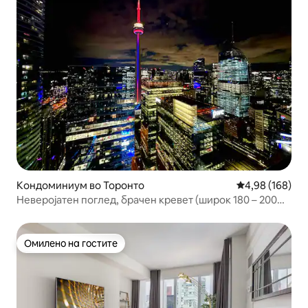
Кондоминиум во Торонто
Просечна оцен
4,98 (168)
Неверојатен поглед, брачен кревет (широк 180 – 200
см), во срцето на Торонто!
Омилено на гостите
Омилено на гостите