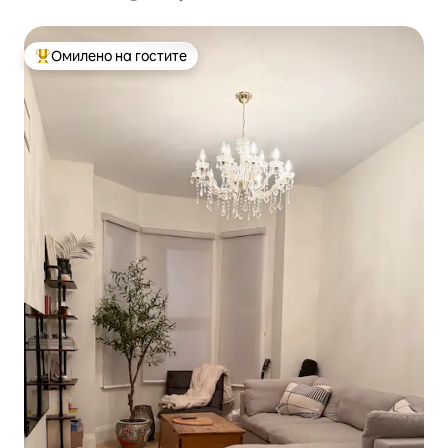
Омилено на гостите
Меѓу најуспешните „Омилени на гостите“