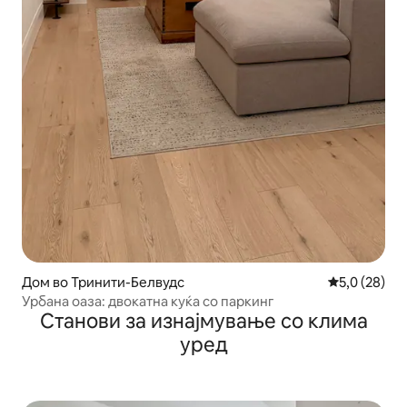
Дом во Тринити-Белвудс
Просечна оц
5,0 (28)
Урбана оаза: двокатна куќа со паркинг
Станови за изнајмување со клима
уред