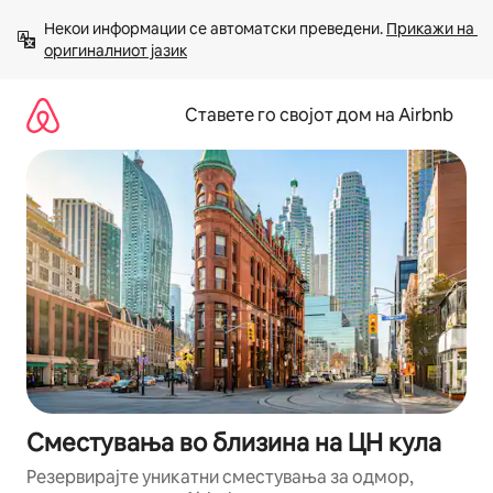
Прескокни
Некои информации се автоматски преведени. 
Прикажи на 
на
оригиналниот јазик
содржина
Ставете го својот дом на Airbnb
Сместувања во близина на ЦН кула
Резервирајте уникатни сместувања за одмор,