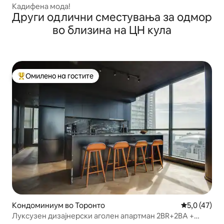
Кадифена мода!
Други одлични сместувања за одмор
во близина на ЦН кула
Омилено на гостите
Меѓу најуспешните „Омилени на гостите“
Кондоминиум во Торонто
Просечна оц
5,0 (47)
Луксузен дизајнерски аголен апартман 2BR+2BA +