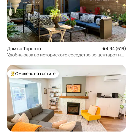
Дом во Торонто
Просечна оцен
4,94 (619)
Удобна оаза во историското соседство во центарот на
градот
Омилено на гостите
Меѓу најуспешните „Омилени на гостите“