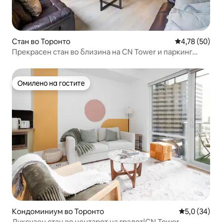
Стан во Торонто
Просечна оце
4,78 (50)
Прекрасен стан во близина на CN Tower и паркинг
покрај вода
Омилено на гостите
Омилено на гостите
Кондоминиум во Торонто
Просечна оц
5,0 (34)
Луксузен стан во центарот на градот|CN Tower