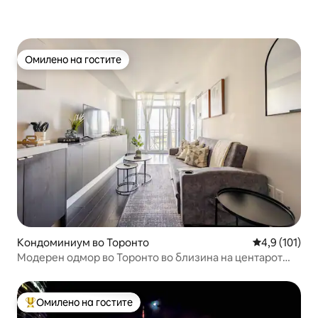
Омилено на гостите
Омилено на гостите
Кондоминиум во Торонто
Просечна оце
4,9 (101)
Модерен одмор во Торонто во близина на центарот
Роџерс +паркинг
Омилено на гостите
Меѓу најуспешните „Омилени на гостите“