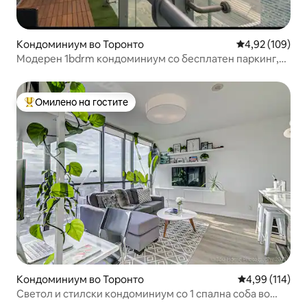
Кондоминиум во Торонто
Просечна оцен
4,92 (109)
Модерен 1bdrm кондоминиум со бесплатен паркинг,
поглед кон кулата CN
Омилено на гостите
Меѓу најуспешните „Омилени на гостите“
Кондоминиум во Торонто
Просечна оцен
4,99 (114)
Светол и стилски кондоминиум со 1 спална соба во
Кинг Вест