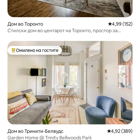
Дом во Торонто
Просечна оцен
4,99 (152)
Стилски дом во центарот на Торонто, простор за
пешачење
Омилено на гостите
Меѓу најуспешните „Омилени на гостите“
Дом во Тринити-Белвудс
Просечна оцен
4,92 (389)
Garden Home @ Trinity Bellwoods Park