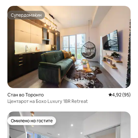
Супердомаќин
Супердомаќин
Стан во Торонто
Просечна оце
4,92 (95)
Центарот на Бохо Luxury 1BR Retreat
Омилено на гостите
Омилено на гостите