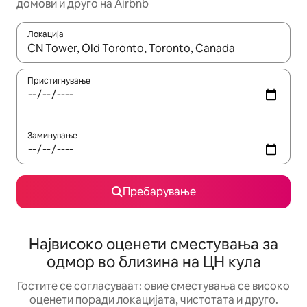
домови и друго на Airbnb
Локација
Кога резултатите се достапни, движете се со копчињата со 
Пристигнување
Заминување
Пребарување
Највисоко оценети сместувања за
одмор во близина на ЦН кула
Гостите се согласуваат: овие сместувања се високо
оценети поради локацијата, чистотата и друго.