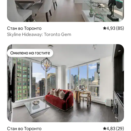
Стан во Торонто
Просечна оце
4,93 (85)
Skyline Hideaway: Toronto Gem
Омилено на гостите
Омилено на гостите
Стан во Торонто
Просечна оце
4,83 (29)