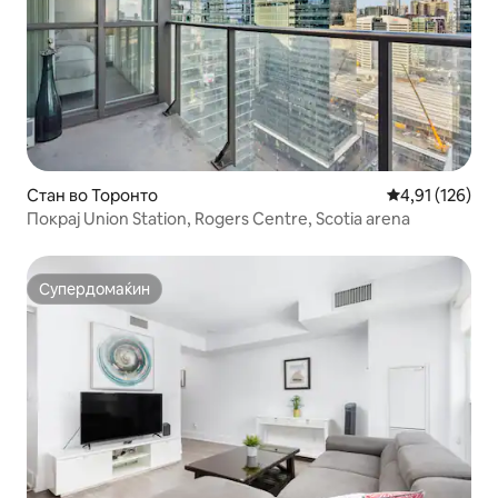
Стан во Торонто
Просечна оцен
4,91 (126)
Покрај Union Station, Rogers Centre, Scotia arena
Супердомаќин
Супердомаќин