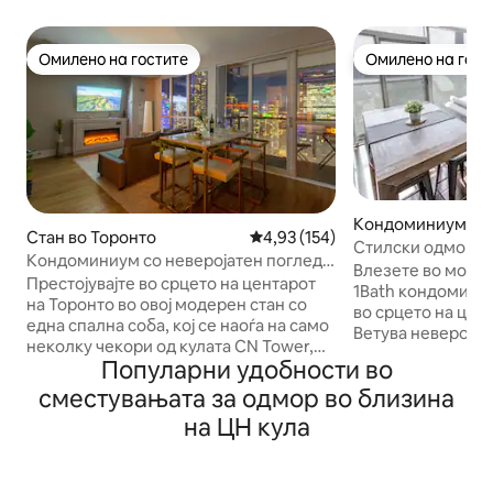
Омилено на гостите
Омилено на гост
Омилено на гостите
Омилено на гост
Кондоминиум во 
Стан во Торонто
Просечна оцена: 4,93 од 5, 15
4,93 (154)
Стилски одмор на
Кондоминиум со неверојатен поглед
кон CN кулата и 
Влезете во модер
на хоризонтот, на неколку чекори од
Престојувајте во срцето на центарот
1Bath кондоминиу
CN Tower
на Торонто во овој модерен стан со
во срцето на цен
една спална соба, кој се наоѓа на само
Ветува невероја
неколку чекори од кулата CN Tower,
поглед на CN Tow
Популарни удобности во
стадионот Rogers Centre и
живописното езер
крајбрежјето. Сместувањето има
сместувањата за одмор во близина
Истражете го гра
удобен брачен кревет (широк 150 –
повлечете во ово
на ЦН кула
179 см) во спалната соба и кауч на
скапоцен камен ч
спуштање во дневната соба, совршени
долари и богата 
за парови или мали групи. Уживајте во
ве остават во стра
панорамскиот поглед низ прозорците