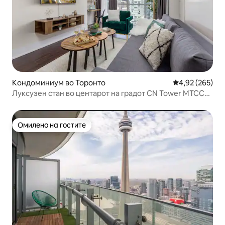
Кондоминиум во Торонто
Просечна оцен
4,92 (265)
Луксузен стан во центарот на градот CN Tower MTCC
TIFF
Омилено на гостите
Омилено на гостите