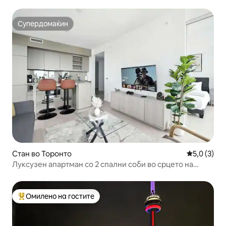
бесплатен паркинг
Супердомаќин
Супердомаќин
Стан во Торонто
Просечна о
5,0 (3)
Луксузен апартман со 2 спални соби во срцето на
забавниот дел на Торонто
Омилено на гостите
Меѓу најуспешните „Омилени на гостите“