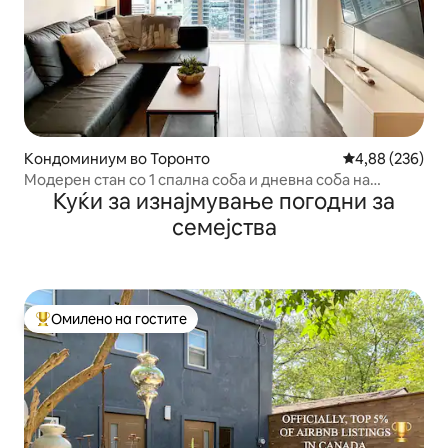
Кондоминиум во Торонто
Просечна оцен
4,88 (236)
Модерен стан со 1 спална соба и дневна соба на
Куќи за изнајмување погодни за
неколку чекори од CN Tower и езерото
семејства
Омилено на гостите
Меѓу најуспешните „Омилени на гостите“