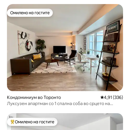
Омилено на гостите
Омилено на гостите
Кондоминиум во Торонто
Просечна оцен
4,91 (336)
Луксузен апартман со 1 спална соба во срцето на
Торонто
Омилено на гостите
Меѓу најуспешните „Омилени на гостите“