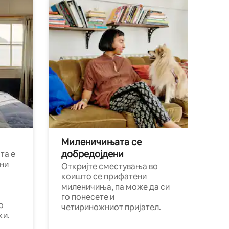
Миленичињата се
добредојдени
та е
ни
Откријте сместувања во
коишто се прифатени
миленичиња, па може да си
го понесете и
о
четириножниот пријател.
ки.