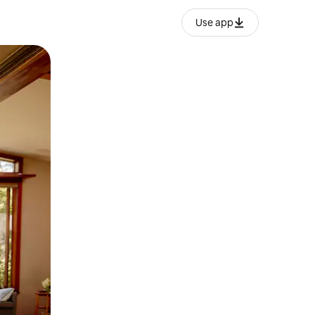
Use app
ње или со лизгање.