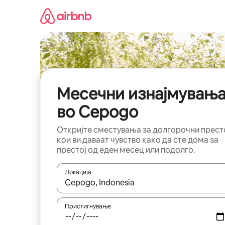
Прескокни
на
содржина
Месечни изнајмувањ
во Cepogo
Откријте сместувања за долгорочни прест
кои ви даваат чувство како да сте дома за
престој од еден месец или подолго.
Локација
Кога резултатите се достапни, движете се со 
Пристигнување