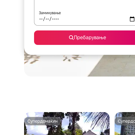
Заминување
Пребарување
Супердомаќин
Суперд
Супердомаќин
Суперд