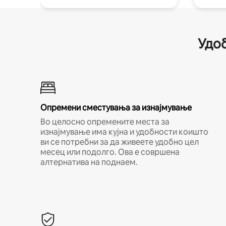
Удоб
Опремени сместувања за изнајмување
Во целосно опремените места за
изнајмување има кујна и удобности коишто
ви се потребни за да живеете удобно цел
месец или подолго. Ова е совршена
алтернатива на поднаем.