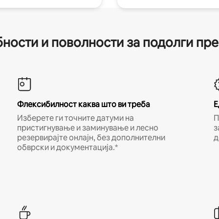
ности и поволности за подолги пр
Флексибилност каква што ви треба
Е
Изберете ги точните датуми на
П
пристигнување и заминување и лесно
з
резервирајте онлајн, без дополнителни
д
обврски и документација.*