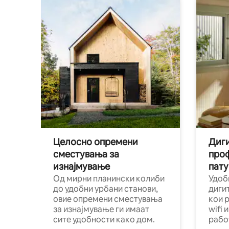
Целосно опремени
Диги
сместувања за
про
изнајмување
пату
Од мирни планински колиби
Удоб
до удобни урбани станови,
диги
овие опремени сместувања
кои 
за изнајмување ги имаат
wifi 
сите удобности како дом.
рабо