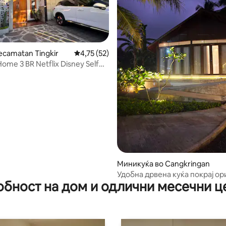
ecamatan Tingkir
Просечна оцена: 4,75 од 5, 52 рецензии
4,75 (52)
Home 3 BR Netflix Disney Self
9 од 5, 9 рецензии
Миникуќа во Cangkringan
Удобна дрвена куќа покрај о
обност на дом и одлични месечни ц
поле со поглед кон Мерапи