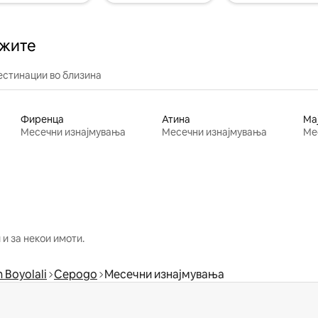
ажите
естинации во близина
Фиренца
Атина
Ма
Месечни изнајмувања
Месечни изнајмувања
Ме
и за некои имоти.
 Boyolali
Cepogo
Месечни изнајмувања