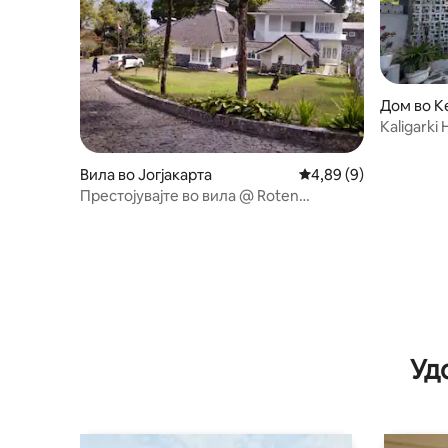
Дом во K
Kaligarki 
Check In
Вила во Јогјакарта
Просечна оцена: 4,8
4,89 (9)
Престојувајте во вила @ Roten
kaliurang
Уд