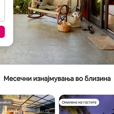
Месечни изнајмувања во близина
омаќин
Омилено на гостите
омаќин
Омилено на гостите