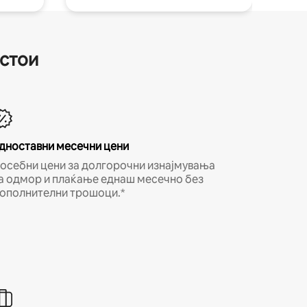
естои
дноставни месечни цени
осебни цени за долгорочни изнајмувања
а одмор и плаќање еднаш месечно без
ополнителни трошоци.*