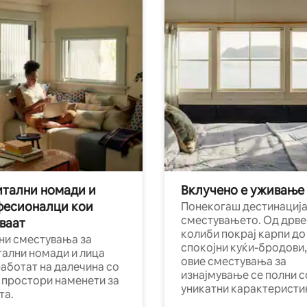
тални номади и
Вклучено е уживање
фесионалци кои
Понекогаш дестинација
сместувањето. Од дрве
ваат
колиби покрај карпи до
ни сместувања за
спокојни куќи-бродови,
тални номади и лица
овие сместувања за
работат на далечина со
изнајмување се полни с
и простори наменети за
уникатни карактеристи
та.