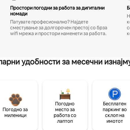
Простори погодни за работа за дигитални
Б
номади
Н
Патувате професионално? Најдете
к
сместување за долгорочен престој со брза
с
wifi мрежа и простори наменети за работа.
к
арни удобности за месечни изнај
Погодно
Бесплатен
Погодно за
место за
паркинг во
миленици
работа со
склоп на
лаптоп
имотот