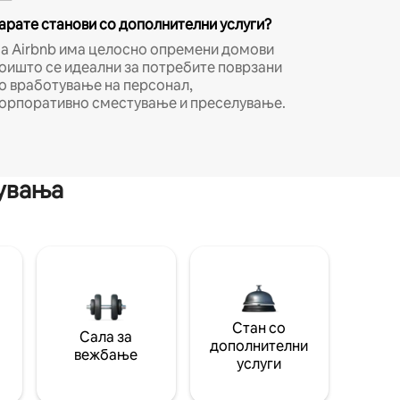
арате станови со дополнителни услуги?
а Airbnb има целосно опремени домови
оишто се идеални за потребите поврзани
о вработување на персонал,
орпоративно сместување и преселување.
мувања
Стан со
Сала за
дополнителни
вежбање
услуги