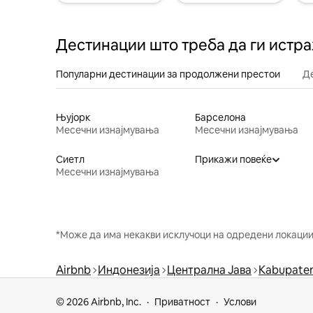
Дестинации што треба да ги истр
Популарни дестинации за продолжени престои
Д
Њујорк
Барселона
Месечни изнајмувања
Месечни изнајмувања
Сиетл
Прикажи повеќе
Месечни изнајмувања
*Може да има некакви исклучоци на одредени локации 
Airbnb
Индонезија
Централна Јава
Kabupaten
© 2026 Airbnb, Inc.
Приватност
Услови