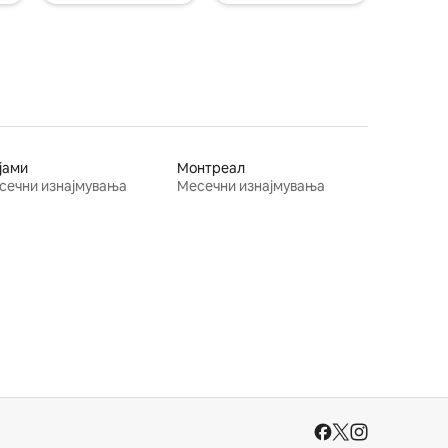
јами
Монтреал
сечни изнајмувања
Месечни изнајмувања