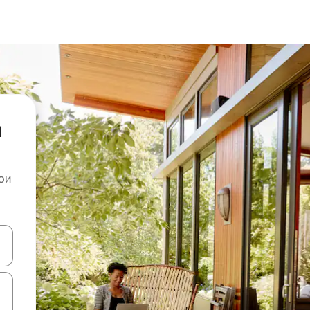
а
ои
копчињата со стрелки нагоре и надолу или истражувајте со допира