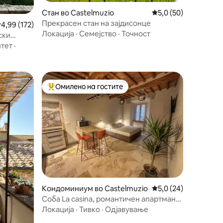
Стан во Castelmuzio
Просечна оцена: 5,0
5,0 (50)
Прекрасен стан на зајдисонце
росечна оцена: 4,99 од 5, 172 рецензии
4,99 (172)
Локација
·
Семејство
·
Точност
ски
итет
·
Омилено на гостите
на гостите“
Меѓу најуспешните „Омилени на гостите“
Кондоминиум во Castelmuzio
Просечна оцена: 5,0
5,0 (24)
Соба La casina, романтичен апартман
во Вал д'Орча
Локација
·
Тивко
·
Одјавување