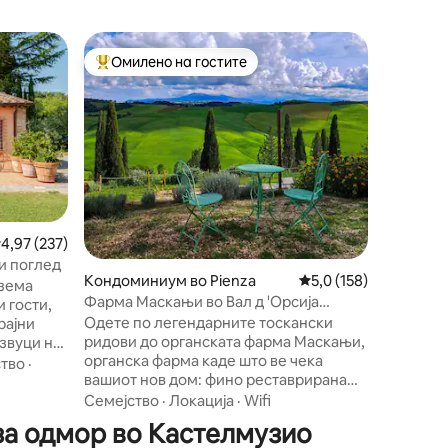
Вила во 
Омилено на гостите
Омил
на гостите“
Меѓу најуспешните „Омилени на гостите“
Меѓу на
Невероја
БЕСПЛА
Модерна
во Монте
од Сан Бијаџо. Вила
опремен
удобност
Семејст
во прекр
од терас
простран
росечна оцена: 4,97 од 5, 237 рецензии
4,97 (237)
располаг
и поглед
располаг
Кондоминиум во Pienza
Просечна оцена: 5,0 
5,0 (158)
дзема
впуштите
Фарма Маскањи во Вал д 'Орсија
 гости,
на готве
Пиенца
Одете по легендарните тоскански
рајни
од нас, 
ридови до органската фарма Маскањи,
 звуци на
Бесплате
органска фарма каде што ве чека
елени. По
Резерви
тво
·
вашиот нов дом: фино реставрирана
тки може
штала од 1500-тите години опкружена
 свињи.
Семејство
·
Локација
·
Wifi
со маслинови дрвја и полиња со
ликаво
за одмор во Кастелмузио
пченица. Опуштете се со шолја чај,
пат