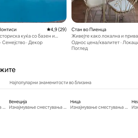
Монтиси
Просечна оцена: 4,9 од 5, 29 рецензии
4,9 (29)
Стан во Пиенца
сториска куќа со базен и
Живејте како локална и прив
услуга за консиерж
·
Семејство
·
Декор
Однос цена/квалитет
·
Локаци
Поглед
ажите
Најпопуларни знаменитости во близина
Венеција
Ница
Не
Изнајмување сместувања за одмор
Изнајмување сместувања за одмор
Изнајмување сместувања за одмор