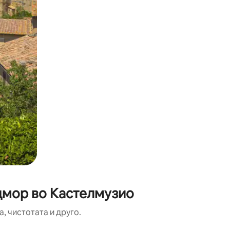
одмор во Кастелмузио
, чистотата и друго.