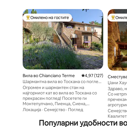
Омилено на гостите
Омиле
Меѓу најуспешните „Омилени на гостите“
Меѓу на
Вила во Chianciano Terme
Просечна оцена: 4,97 
4,97 (127)
Сместува
Шармантна вила во Тоскана со поглед
mignano
Џани Хау
за семејство и пријатели
Огромен и шармантен стан на
Здраво, 
најгорниот кат во вила во Тоскана со
Со нетрп
прекрасен поглед! Посетете ги
пречекаме
Монтепулчано, Пиенца, Сиена,
агротури
истражете ги селата, лозјата и
Локација
·
Семејство
·
Поглед
Монтањол
Семејств
термалните извори, пешачете или
од Сиена. Овде животот се одв
Квалитет
возете електричен велосипед, шетајте
Популарни удобности во
побавно:
или возете автомобил! Два пространи
пеењето 