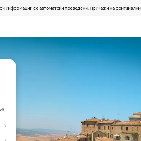
ои информации се автоматски преведени. 
Прикажи на оригиналнио
ња
копчињата со стрелки нагоре и надолу или истражувајте со допира