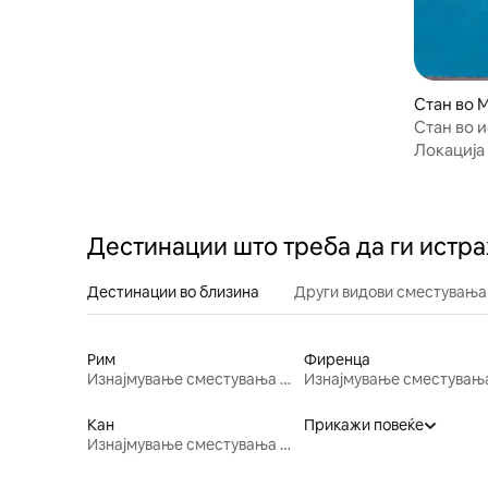
Стан во 
Стан во и
поглед
Локација
Дестинации што треба да ги истр
Дестинации во близина
Други видови сместувања
Рим
Фиренца
Изнајмување сместувања за одмор
Кан
Прикажи повеќе
Изнајмување сместувања за одмор