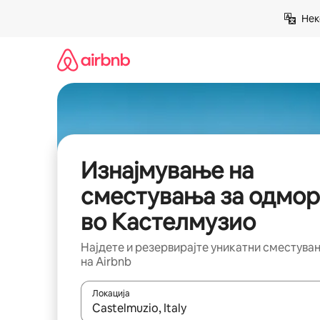
Прескокни
Нек
на
содржина
Изнајмување на
сместувања за одмор
во Кастелмузио
Најдете и резервирајте уникатни сместува
на Airbnb
Локација
Кога резултатите се достапни, движете се со 