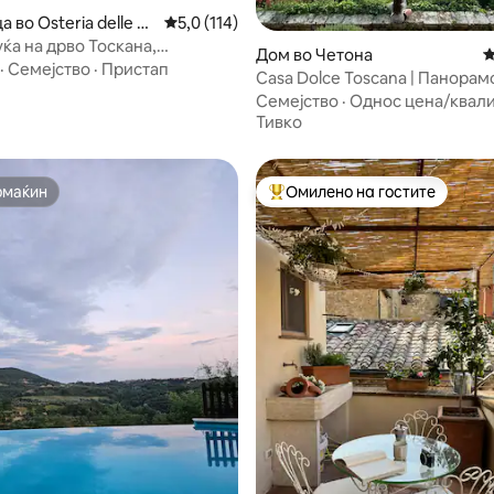
 во Osteria delle N
Просечна оцена: 5,0 од 5, 114 рецензии
5,0 (114)
од 5, 508 рецензии
ќа на дрво Тоскана,
Дом во Четона
П
 Вал Д 'Орсија
·
Семејство
·
Пристап
Casa Dolce Toscana | Панорам
апартман и поглед
Семејство
·
Однос цена/квал
Тивко
омаќин
Омилено на гостите
омаќин
Меѓу најуспешните „Омилени 
 од 5, 78 рецензии