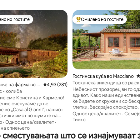
но на гостите
Омилено на гостите
јуспешните „Омилени на гостите“
Меѓу најуспешните „Омилени 
Гостинска куќа во Macciano
П
Тосканска викендица со рајск
од 5, 127 рецензии
ње на фарма во Si
Просечна оцена: 4,93 од 5, 281 рецензии
4,93 (281)
Небесниот прозорец ви го о
с - колиба
здивот. Како наши единствени
ние сме Кристина и Кармело!
ќе бидете опкружени со беск
ение очекуваме да ве
глетки, бескрајно спокојство,
 во „Casa al Gianni“, нашиот
распеани птици и повици на 
Однос цена/квалитет
·
Семејс
стички имот во шумите на
долината и на вашите проше
Тивко
а Сенесе, на само 20 минути
о
·
Однос цена/квалитет
·
да забележите ласици и диви
ива
 на спиењето
Соберете перничиња од бод
 сместувањата што се изнајмуваат 
 само мирисот на земјата,
прасе. Дишете! На половина 
на птиците и топлината на