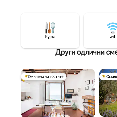
апартмана со висококвалитетни
нашите ж
кревети и приватна бања. Дневна соба
повторно 
со прозорци од ѕид до ѕид, удобни
малите н
каучи, професионална кујна за ваша
зеленило
сопствена употреба. Можеме да
Тоскана. 
организираме посети на винарии и
враќање 
дегустација, часови по готвење и
мирно за
Кујна
wifi
приватни вечери. НОВО
душата. 
Хидромасажна када свртена кон
пречекам
зелениот врв на ридот! Доживејте ја
Други одлични сме
Тоскана како локален жител, со
вашиот локален домаќин!
Омилено на гостите
Омиле
Меѓу најуспешните „Омилени на гостите“
Меѓу на