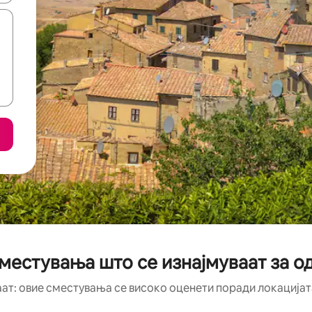
местувања што се изнајмуваат за 
аат: овие сместувања се високо оценети поради локацијата