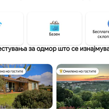
помеѓу Рим и Фиренца. Во бл
ивотни. Тоа е покана
Сиена, Вал д'Орсија и безброј
да ја откриете убавината на
извори . Приватен рај опкруж
ешта, опкружени со
божествени трпезарии и ска
то на најавтентичната
камења на врвот на ридот од 
Тоа не е само одмор, туку и
како Монтепулчано и Монтал
кон нашите корени. Ова
возвишени вина.
Бесплате
солниште ќе ви остане во
Базен
Со нетрпение очекуваме да ве
склоп
е!
стувања за одмор што се изнајмув
но на гостите
Омилено на гостите
јуспешните „Омилени на гостите“
Меѓу најуспешните „Омилени 