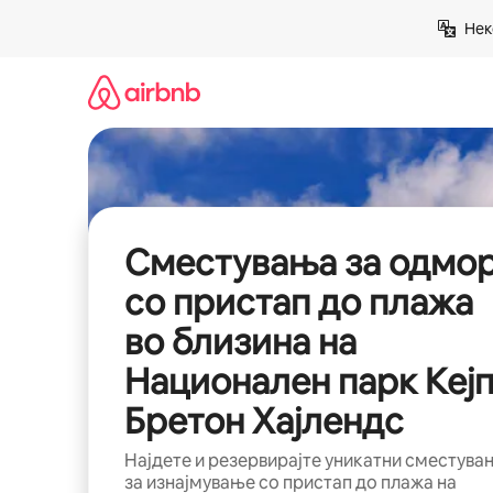
Прескокни
Нек
на
содржина
Сместувања за одмо
со пристап до плажа
во близина на
Национален парк Кеј
Бретон Хајлендс
Најдете и резервирајте уникатни сместува
за изнајмување со пристап до плажа на