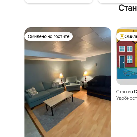
Стан
Омилено на гостите
Омиле
Омилено на гостите
Меѓу на
Стан во 
Удобност