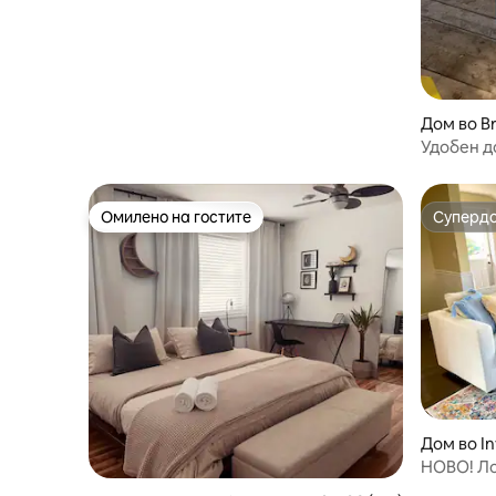
Дом во Br
Удобен д
одмор за
Омилено на гостите
Суперд
Омилено на гостите
Суперд
Дом во I
НОВО! Ло
вредност