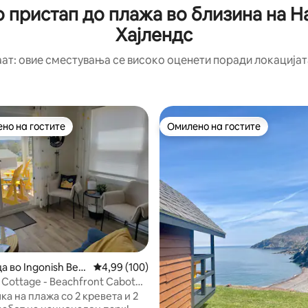
о пристап до плажа во близина на Н
Хајлендс
аат: овие сместувања се високо оценети поради локацијата
но на гостите
Омилено на гостите
јуспешните „Омилени на гостите“
Омилено на гостите
од 5, 124 рецензии
а во Ingonish Bea
Просечна оцена: 4,99 од 5, 100 рецензии
4,99 (100)
 Cottage - Beachfront Cabot
а на плажа со 2 кревета и 2