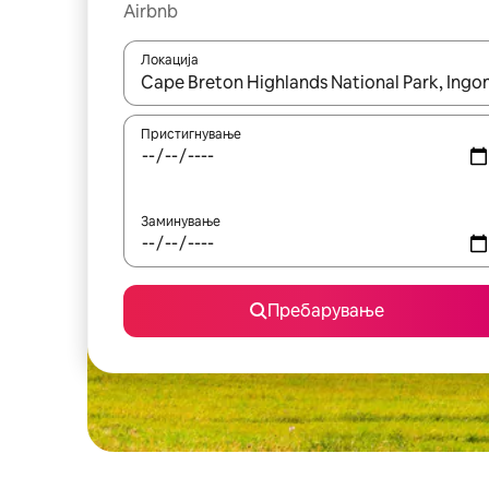
Airbnb
Локација
Кога резултатите се достапни, движете се со 
Пристигнување
Заминување
Пребарување