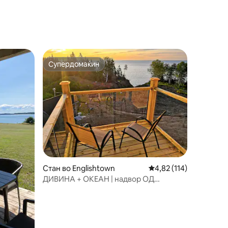
Супердомаќин
на гостите“
Супердомаќин
Стан во Englishtown
Просечна оцена: 4,82 
4,82 (114)
ДИВИНА + ОКЕАН | надвор ОД
мрежата | Bald Eagle 's Nest