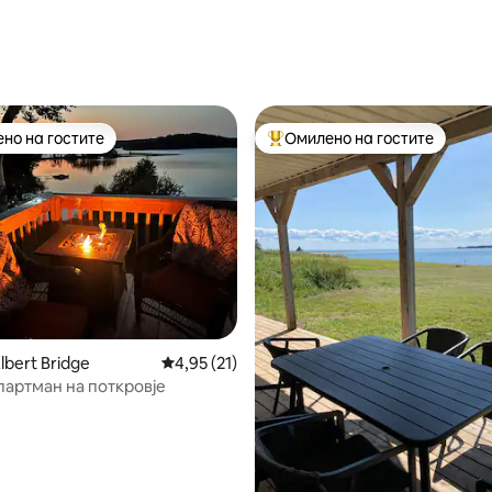
од 5, 125 рецензии
но на гостите
Омилено на гостите
јуспешните „Омилени на гостите“
Меѓу најуспешните „Омилени 
од 5, 156 рецензии
lbert Bridge
Просечна оцена: 4,95 од 5, 21 рецензии
4,95 (21)
партман на поткровје