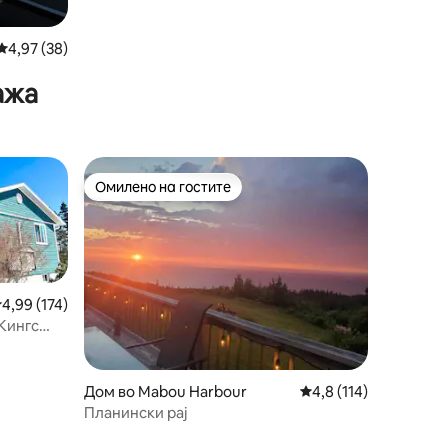
Просечна оцена: 4,97 од 5, 38 рецензии
4,97 (38)
ажа
Омилено на гостите
на гостите“
Омилено на гостите
росечна оцена: 4,99 од 5, 174 рецензии
4,99 (174)
 Кингс
Дом во Mabou Harbour
Просечна оцена: 4,8 
4,8 (114)
Планински рај