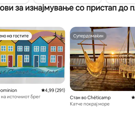
пуштање вода
ови за изнајмување со пристап до 
но на гостите
Супердомаќин
јуспешните „Омилени на гостите“
Супердомаќин
Dominion
Просечна оцена: 4,99 од 5, 291 рецензии
4,99 (291)
 на источниот брег
Стан во Chéticamp
П
Катче покрај море