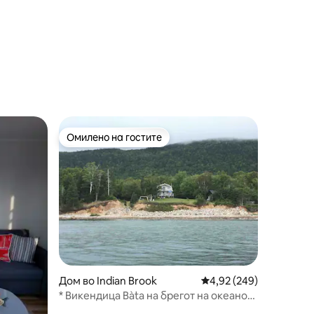
Омилено на гостите
Омилено на гостите
Дом во Indian Brook
Просечна оцена: 4,92 
4,92 (249)
* Викендица Bàta на брегот на океанот |
Serene, Cabot Trail *