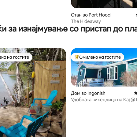
Стан во Port Hood
The Hideaway
ќи за изнајмување со пристап до пл
но на гостите
Омилено на гостите
јуспешните „Омилени на гостите“
Меѓу најуспешните „Омилени 
Дом во Ingonish
П
Удобната викендица на Кај @
од 5, 130 рецензии
Поинт Бич