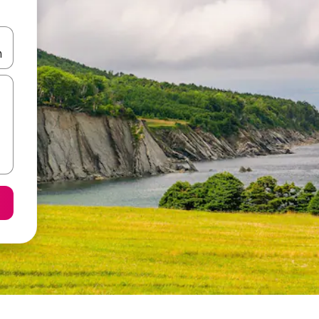
копчињата со стрелки нагоре и надолу или истражувајте со допира