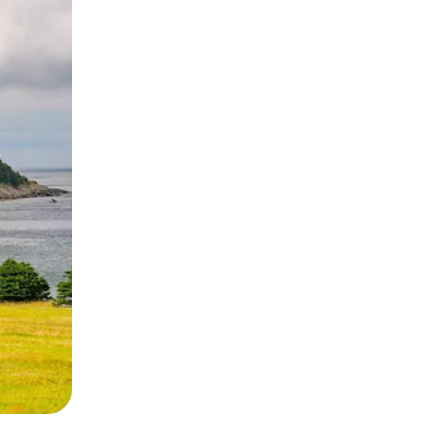
ње или со лизгање.