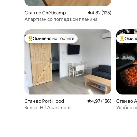
Стан во Chéticamp
Просечна оцена: 4,82 
4,82 (125)
Апартман со поглед кон планина
Омилено на гостите
Омиле
Меѓу најуспешните „Омилени на гостите“
Меѓу на
Стан во Port Hood
Просечна оцена: 4,97 
4,97 (156)
Стан во A
Sunset Hill Apartment
Удобен а