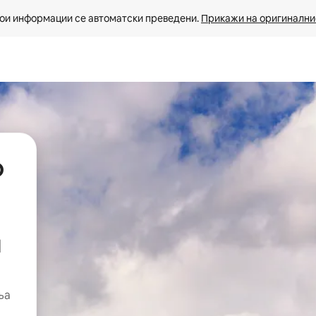
ои информации се автоматски преведени. 
Прикажи на оригиналнио
р
п
ња