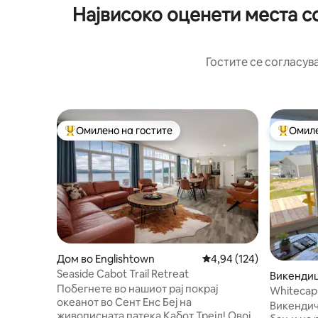
Највисоко оценети места с
Гостите се согласув
Омилено на гостите
Омиле
Меѓу најуспешните „Омилени на гостите“
Меѓу на
Дом во Englishtown
Просечна оцена: 4,94 
4,94 (124)
Seaside Cabot Trail Retreat
Викендиц
Побегнете во нашиот рај покрај
ch
Whitecap
океанот во Сент Енс Беј на
Trail
Викендичк
живописната патека Кабот Трејл! Овој