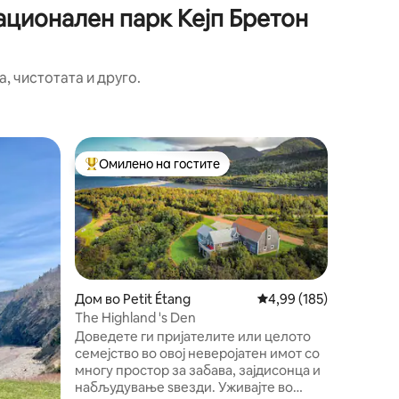
ационален парк Кејп Бретон
, чистотата и друго.
Кондомин
Омилено на гостите
Омил
Меѓу најуспешните „Омилени на гостите“
Меѓу на
each
Ocean Br
Викендич
бањи Ќе уживате во: - главна спална
соба со 
см) и со
соба со 
см) - гол
втора б
Дом во Petit Étang
Просечна оцена: 4,99 
4,99 (185)
жичарниц
The Highland 's Den
со целог
Доведете ги пријателите или целото
сноубор
семејство во овој неверојатен имот со
чизми во
многу простор за забава, зајдисонца и
Откријте
набљудување ѕвезди. Уживајте во
патеката Кабот Имо