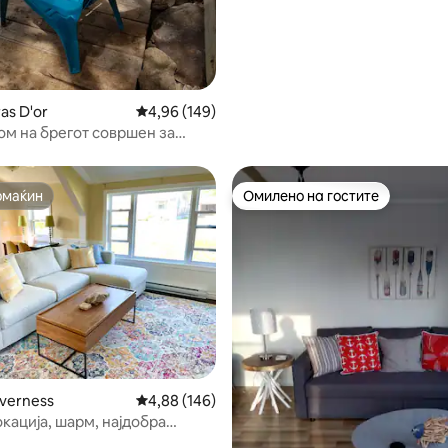
as D'or
Просечна оцена: 4,96 од 5, 149 рецензии
4,96 (149)
ом на брегот совршен за
 парови
омаќин
Омилено на гостите
омаќин
Омилено на гостите
nverness
Просечна оцена: 4,88 од 5, 146 рецензии
4,88 (146)
кација, шарм, најдобра
 во Инвернес!