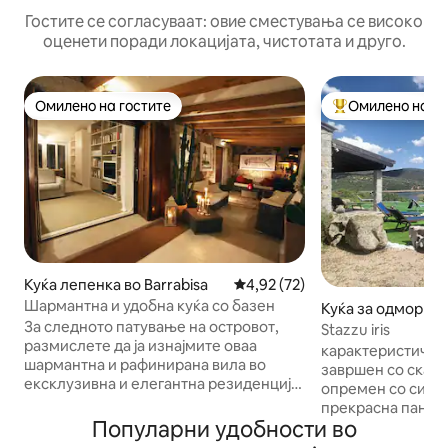
Гостите се согласуваат: овие сместувања се високо
оценети поради локацијата, чистотата и друго.
Омилено на гостите
Омилено на го
Омилено на гостите
Меѓу најуспешни
Куќа лепенка во Barrabisa
Просечна оцена: 4,92 од 5, 7
4,92 (72)
Шармантна и удобна куќа со базен
Куќа за одмор во 
За следното патување на островот,
Stazzu iris
размислете да ја изнајмите оваа
карактеристичен
шармантна и рафинирана вила во
завршен со скапо
ексклузивна и елегантна резиденција
опремен со сите 
на Порто Поло. Уживајте во богатиот
прекрасна панор
природен медитерански пејзаж , со
Популарни удобности во
Лисча, голем зел
неговите величествени ридови,
поминете денови 