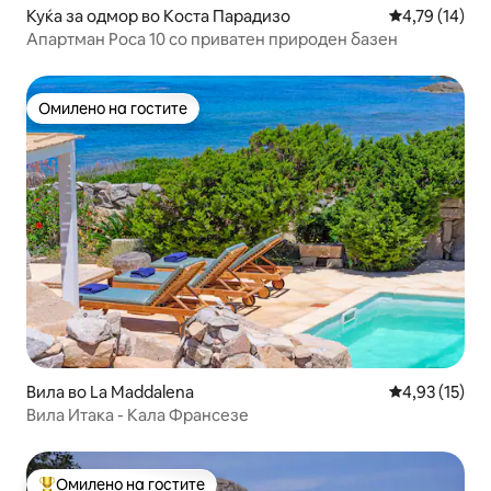
Куќа за одмор во Коста Парадизо
Просечна оце
4,79 (14)
Апартман Роса 10 со приватен природен базен
Омилено на гостите
Омилено на гостите
Вила во La Maddalena
Просечна оце
4,93 (15)
Вила Итака - Кала Франсезе
Омилено на гостите