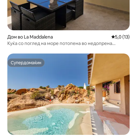
Дом во La Maddalena
Просечна оц
5,0 (13)
Куќа со поглед на море потопена во недопрена
природа
Супердомаќин
Супердомаќин