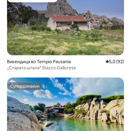
Меѓу најуспешните „Омилени на гостите“
Викендица во Tempio Pausania
Просечна оц
5,0 (92)
„Старата штала“ Stazzo Gallurese
Супердомаќин
Супердомаќин