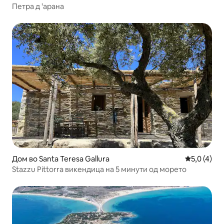
Петра д 'арана
Дом во Santa Teresa Gallura
Просечна о
5,0 (4)
Stazzu Pittorra викендица на 5 минути од морето