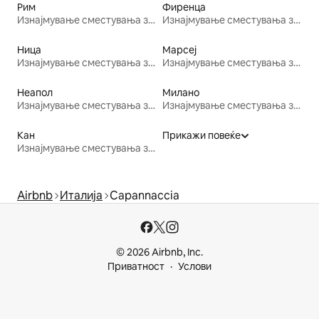
Рим
Фиренца
Изнајмување сместувања за одмор
Изнајмување сместувања за одмор
Ница
Марсеј
Изнајмување сместувања за одмор
Изнајмување сместувања за одмор
Неапол
Милано
Изнајмување сместувања за одмор
Изнајмување сместувања за одмор
Кан
Прикажи повеќе
Изнајмување сместувања за одмор
Airbnb
Италија
Capannaccia
© 2026 Airbnb, Inc.
Приватност
Услови