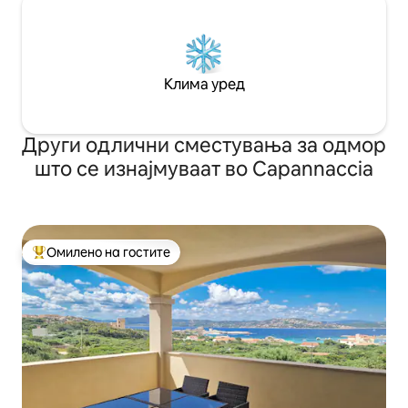
Клима уред
Други одлични сместувања за одмор
што се изнајмуваат во Capannaccia
Омилено на гостите
Меѓу најуспешните „Омилени на гостите“