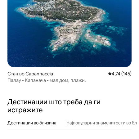
Стан во Capannaccia
Просечна оцен
4,74 (145)
Палау - Капанача - мал дом, плажи.
Дестинации што треба да ги
истражите
Дестинации во близина
Најпопуларни знаменитости во бл