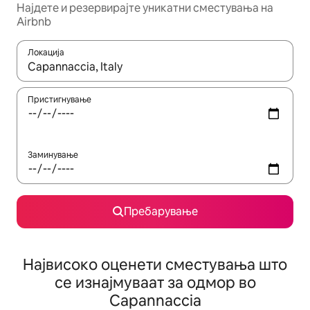
Најдете и резервирајте уникатни сместувања на
Airbnb
Локација
Кога резултатите се достапни, движете се со копчињата со 
Пристигнување
Заминување
Пребарување
Највисоко оценети сместувања што
се изнајмуваат за одмор во
Capannaccia