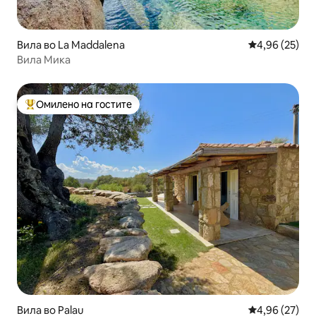
Вила во La Maddalena
Просечна оце
4,96 (25)
Вила Мика
Омилено на гостите
Меѓу најуспешните „Омилени на гостите“
Вила во Palau
Просечна оце
4,96 (27)