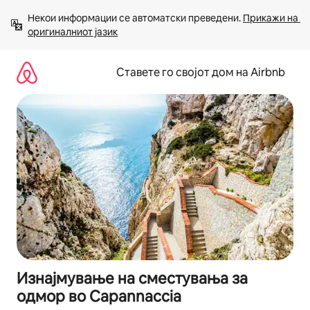
Прескокни
Некои информации се автоматски преведени. 
Прикажи на 
на
оригиналниот јазик
содржина
Ставете го својот дом на Airbnb
Изнајмување на сместувања за
одмор во Capannaccia