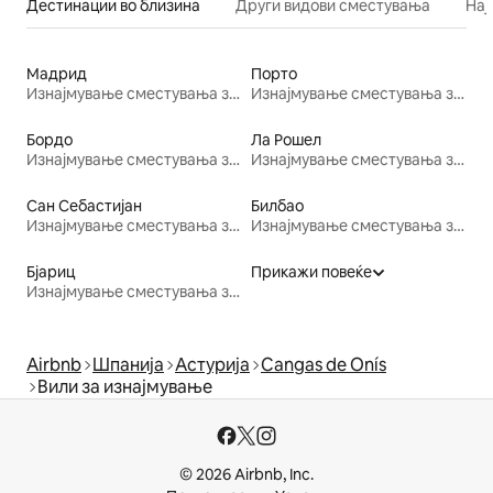
Дестинации во близина
Други видови сместувања
Нај
Мадрид
Порто
Изнајмување сместувања за одмор
Изнајмување сместувања за одмор
Бордо
Ла Рошел
Изнајмување сместувања за одмор
Изнајмување сместувања за одмор
Сан Себастијан
Билбао
Изнајмување сместувања за одмор
Изнајмување сместувања за одмор
Бјариц
Прикажи повеќе
Изнајмување сместувања за одмор
Airbnb
Шпанија
Астурија
Cangas de Onís
Вили за изнајмување
© 2026 Airbnb, Inc.