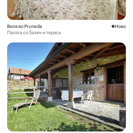
Вила во Pruneda
Ново сме
Ново
Палата со базен и тераса