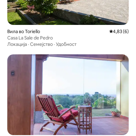
Вила во Toriello
Просечна оц
4,83 (6)
Casa La Sale de Pedro
Локација
·
Семејство
·
Удобност