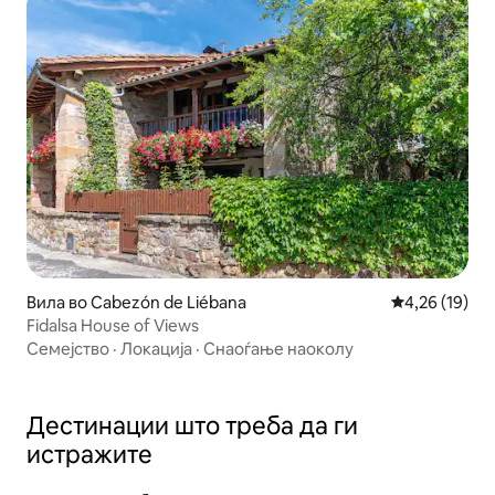
Вила во Cabezón de Liébana
Просечна оце
4,26 (19)
Fidalsa House of Views
Семејство
·
Локација
·
Снаоѓање наоколу
Дестинации што треба да ги
истражите