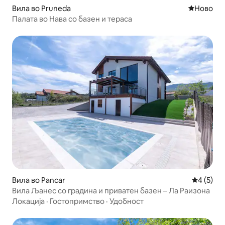
Вила во Pruneda
Ново сме
Ново
Палата во Нава со базен и тераса
Вила во Pancar
Просечна
4 (5)
Вила Љанес со градина и приватен базен – Ла Раизона
Локација
·
Гостопримство
·
Удобност