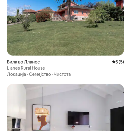
Вила во Лланес
Просечна
5 (5)
Llanes Rural House
Локација
·
Семејство
·
Чистота