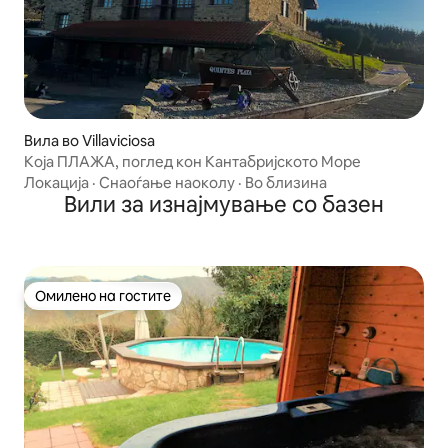
Вила во Villaviciosa
Која ПЛАЖА, поглед кон Кантабријското Море
Локација
·
Снаоѓање наоколу
·
Во близина
Вили за изнајмување со базен
Омилено на гостите
Омилено на гостите