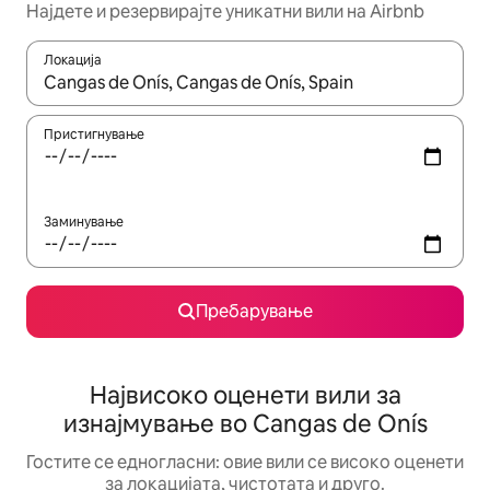
Најдете и резервирајте уникатни вили на Airbnb
Локација
Кога резултатите се достапни, движете се со копчињата со 
Пристигнување
Заминување
Пребарување
Највисоко оценети вили за
изнајмување во Cangas de Onís
Гостите се едногласни: овие вили се високо оценети
за локацијата, чистотата и друго.