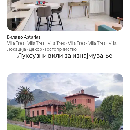
Вила во Asturias
Villa Tres · Villa Tres · Villa Tres · Villa Tres · Villa Tres · Villa
Tres · Villa Tres · Villa Tres · Boutique villa with private
Локација
·
Декор
·
Гостопримство
garden - Сосема нова
Луксузни вили за изнајмување