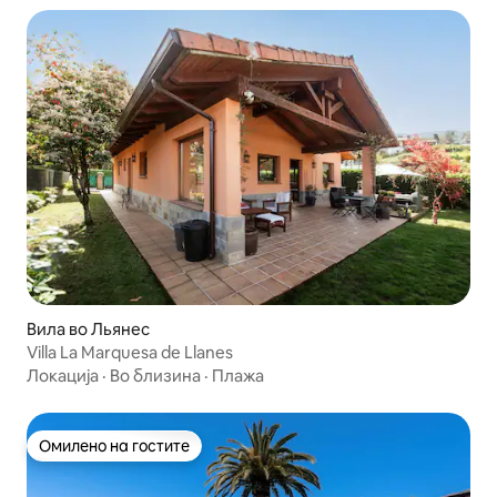
Вила во Льянес
Villa La Marquesa de Llanes
Локација
·
Во близина
·
Плажа
Омилено на гостите
Омилено на гостите