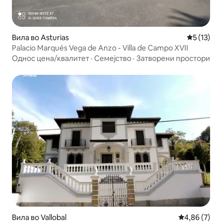
Вила во Asturias
Просечна 
5 (13)
Palacio Marqués Vega de Anzo - Villa de Campo XVII
Однос цена/квалитет
·
Семејство
·
Затворени простори
Вила во Vallobal
Просечна оц
4,86 (7)