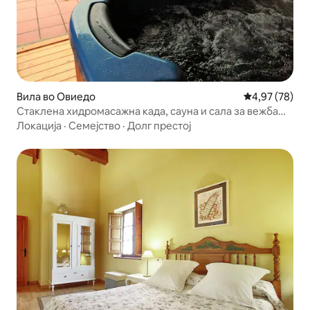
Вила во Овиедо
Просечна оце
4,97 (78)
Стаклена хидромасажна када, сауна и сала за вежбање
· Овиедо на 5 минути
Локација
·
Семејство
·
Долг престој