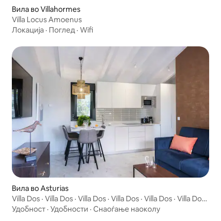
Вила во Villahormes
Villa Locus Amoenus
Локација
·
Поглед
·
Wifi
Вила во Asturias
Villa Dos · Villa Dos · Villa Dos · Villa Dos · Villa Dos · Villa Dos ·
Villa Dos · Villa Dos · Villa Dos · „Бутик вила со приватна
Удобност
·
Удобности
·
Снаоѓање наоколу
градина - сосема нова“