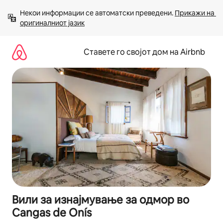
Прескокни
Некои информации се автоматски преведени. 
Прикажи на 
на
оригиналниот јазик
содржина
Ставете го својот дом на Airbnb
Вили за изнајмување за одмор во
Cangas de Onís