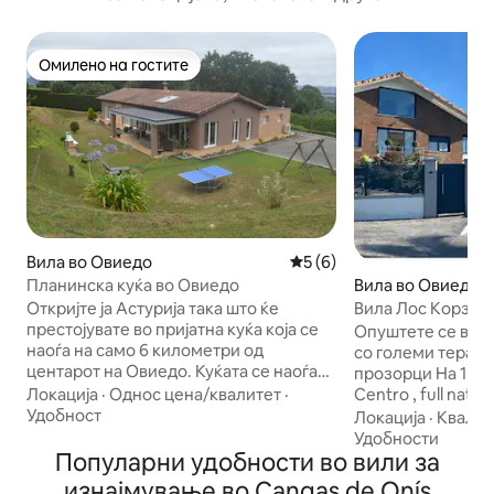
Омилено на гостите
Омилено на гостите
Вила во Овиедо
Просечна оцена: 5 од 5, 
5 (6)
Планинска куќа во Овиедо
Вила во Овиедо
Откријте ја Астурија така што ќе
Вила Лос Корзос
престојувате во пријатна куќа која се
Опуштете се во о
наоѓа на само 6 километри од
со големи тераси
центарот на Овиедо. Куќата се наоѓа
прозорци На 1 ки
на голем имот од над 3000 м², нудејќи
Локација
·
Однос цена/квалитет
·
Centro , full natul
целосна приватност и тераса од 40 м²
Удобност
ресторани , автобус итн.
Локација
·
Квалит
каде што можете да поминете
куќа. На 30 килом
Удобности
пријатни моменти опкружени со
Популарни удобности во вили за
1 час возење од 
пријателите и семејството. Располага
западниот дел на
изнајмување во Cangas de Onís