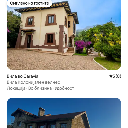
Омилено на гостите
Омилено на гостите
Вила во Caravia
Просечна
5 (8)
Вила Колонијален велнес
Локација
·
Во близина
·
Удобност