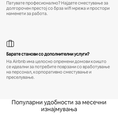
Патувате професионално? Најдете сместување за
долгорочен престој со брза wifi мрежа и простори
наменети за работа.
Барате станови со дополнителни услуги?
На Airbnb има целосно опремени домови коишто
се идеални за потребите поврзани со вработување
на персонал, корпоративно сместување и
преселување.
Популарни удобности за месечни
изнајмувања