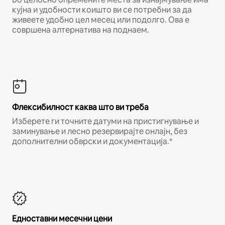
кујна и удобности коишто ви се потребни за да
живеете удобно цел месец или подолго. Ова е
совршена алтернатива на поднаем.
Флексибилност каква што ви треба
Изберете ги точните датуми на пристигнување и
заминување и лесно резервирајте онлајн, без
дополнителни обврски и документација.*
Едноставни месечни цени