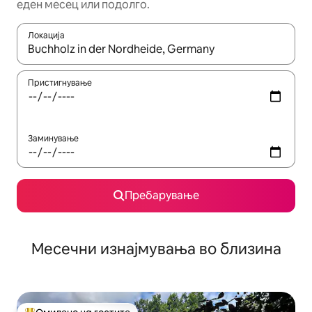
еден месец или подолго.
Локација
Кога резултатите се достапни, движете се со копчињата со 
Пристигнување
Заминување
Пребарување
Месечни изнајмувања во близина