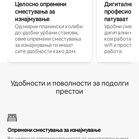
Целосно опремени
Дигитални н
сместувања за
професиона
изнајмување
патуваат
Од мирни планински колиби
Удобни смест
до удобни урбани станови,
дигитални ном
овие опремени сместувања
кои работат н
за изнајмување ги имаат
wifi и простор
сите удобности како дом.
работа.
Удобности и поволности за подолги
престои
Опремени сместувања за изнајмување
Во целосно опремените места за изнајмување има