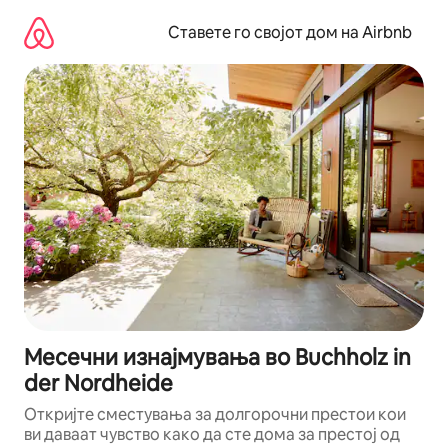
Прескокни
на
Ставете го својот дом на Airbnb
содржина
Месечни изнајмувања во Buchholz in
der Nordheide
Откријте сместувања за долгорочни престои кои
ви даваат чувство како да сте дома за престој од