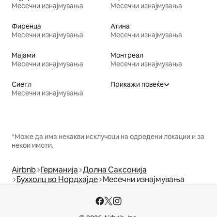
Месечни изнајмувања
Месечни изнајмувања
Фиренца
Атина
Месечни изнајмувања
Месечни изнајмувања
Мајами
Монтреал
Месечни изнајмувања
Месечни изнајмувања
Сиетл
Прикажи повеќе
Месечни изнајмувања
*Може да има некакви исклучоци на одредени локации и за
некои имоти.
Airbnb
Германија
Долна Саксонија
Буххолц во Нордхајде
Месечни изнајмувања