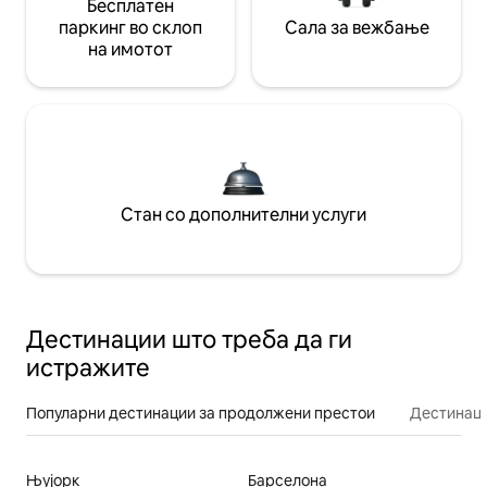
Бесплатен
паркинг во склоп
Сала за вежбање
на имотот
Стан со дополнителни услуги
Дестинации што треба да ги
истражите
Популарни дестинации за продолжени престои
Дестинаци
Њујорк
Барселона