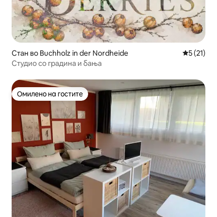
Стан во Buchholz in der Nordheide
Просечна 
5 (21)
Студио со градина и бања
Омилено на гостите
Омилено на гостите