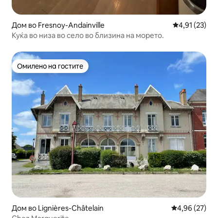
Дом во Fresnoy-Andainville
Просечна оце
4,91 (23)
Куќа во низа во село во близина на морето.
Омилено на гостите
Омилено на гостите
Дом во Lignières-Châtelain
Просечна оце
4,96 (27)