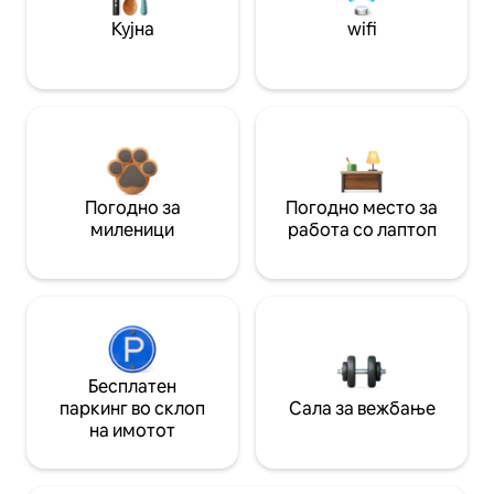
Кујна
wifi
Погодно за
Погодно место за
миленици
работа со лаптоп
Бесплатен
паркинг во склоп
Сала за вежбање
на имотот