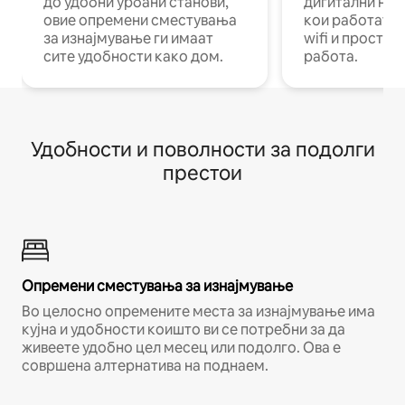
до удобни урбани станови,
дигитални ном
овие опремени сместувања
кои работат н
за изнајмување ги имаат
wifi и простор
сите удобности како дом.
работа.
Удобности и поволности за подолги
престои
Опремени сместувања за изнајмување
Во целосно опремените места за изнајмување има
кујна и удобности коишто ви се потребни за да
живеете удобно цел месец или подолго. Ова е
совршена алтернатива на поднаем.