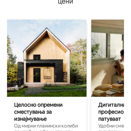
цени
Целосно опремени
Дигитални н
сместувања за
професиона
изнајмување
патуваат
Од мирни планински колиби
Удобни смест