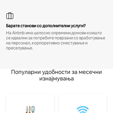
Барате станови со дополнителни услуги?
На Airbnb има целосно опремени домови коишто
се идеални за потребите поврзани со вработување
на персонал, корпоративно сместување и
преселување.
Популарни удобности за месечни
изнајмувања