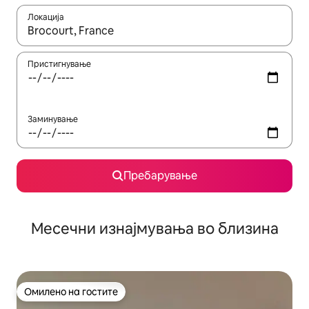
Локација
Кога резултатите се достапни, движете се со копчињата со 
Пристигнување
Заминување
Пребарување
Месечни изнајмувања во близина
Омилено на гостите
Омилено на гостите