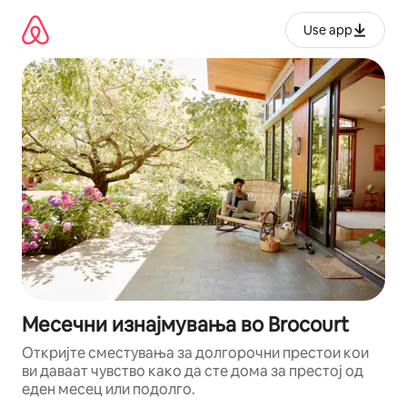
Прескокни
на
Use app
содржина
Месечни изнајмувања во Brocourt
Откријте сместувања за долгорочни престои кои
ви даваат чувство како да сте дома за престој од
еден месец или подолго.