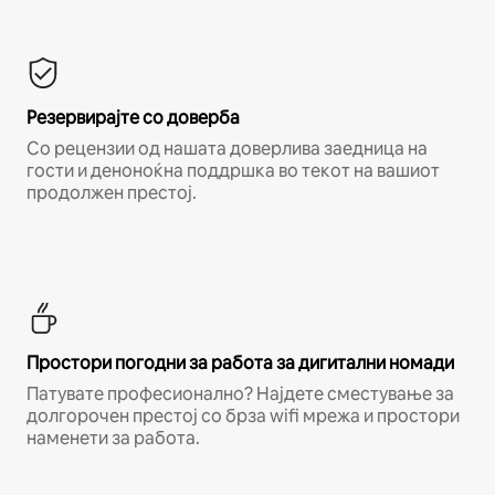
Резервирајте со доверба
Со рецензии од нашата доверлива заедница на
гости и деноноќна поддршка во текот на вашиот
продолжен престој.
Простори погодни за работа за дигитални номади
Патувате професионално? Најдете сместување за
долгорочен престој со брза wifi мрежа и простори
наменети за работа.