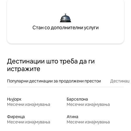
Стан со дополнителни услуги
Дестинации што треба да ги
истражите
Популарни дестинации за продолжени престои
Дестинаци
Њујорк
Барселона
Месечни изнајмувања
Месечни изнајмувања
Фиренца
Атина
Месечни изнајмувања
Месечни изнајмувања