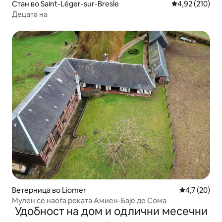
Стан во Saint-Léger-sur-Bresle
Просечна оцен
4,92 (210)
Децата на
Ветерница во Liomer
Просечна оц
4,7 (20)
Мулен се наоѓа реката Амиен-Баје де Сома
Удобност на дом и одлични месечни