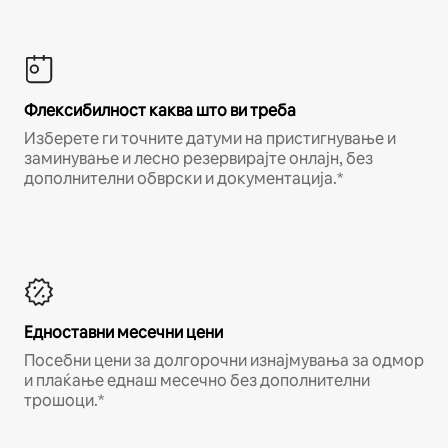
Флексибилност каква што ви треба
Изберете ги точните датуми на пристигнување и
заминување и лесно резервирајте онлајн, без
дополнителни обврски и документација.*
Едноставни месечни цени
Посебни цени за долгорочни изнајмувања за одмор
и плаќање еднаш месечно без дополнителни
трошоци.*