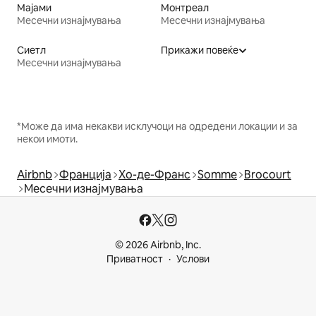
Мајами
Монтреал
Месечни изнајмувања
Месечни изнајмувања
Сиетл
Прикажи повеќе
Месечни изнајмувања
*Може да има некакви исклучоци на одредени локации и за
некои имоти.
Airbnb
Франција
Хо-де-Франс
Somme
Brocourt
Месечни изнајмувања
© 2026 Airbnb, Inc.
Приватност
Услови