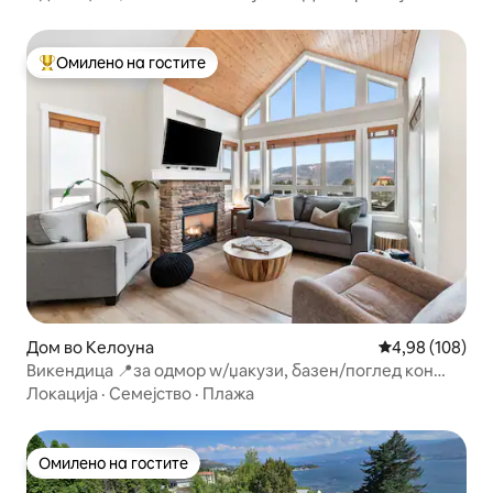
Омилено на гостите
Меѓу најуспешните „Омилени на гостите“
Дом во Келоуна
Просечна оцен
4,98 (108)
Викендица 📍за одмор w/џакузи, базен/поглед кон
езеро!
Локација
·
Семејство
·
Плажа
Омилено на гостите
Омилено на гостите