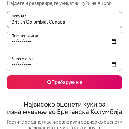
Најдете и резервирајте уникатни куќи на Airbnb
Локација
Кога резултатите се достапни, движете се со копчињата со 
Пристигнување
Заминување
Пребарување
Највисоко оценети куќи за
изнајмување во Британска Колумбија
Гостите се едногласни: овие куќи се високо оценети
за локацијата, чистотата и друго.