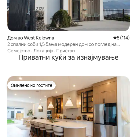
Дом во West Kelowna
Просечна о
5 (114)
2 спални соби 1,5 бања модерен дом со поглед на
езеро
Семејство
·
Локација
·
Пристап
Приватни куќи за изнајмување
Омилено на гостите
Омилено на гостите