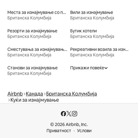
Места за изнајмување со пристап до езеро
Вили за изнајмување
Британска Колумбија
Британска Колумбија
Резорти за изнајмување
Бутик хотели
Британска Колумбија
Британска Колумбија
Сместувања за изнајмување со тоалет со пристапна висина
Рекреативни возила за изнајмување
Британска Колумбија
Британска Колумбија
Станови за изнајмување
Прикажи повеќе
Британска Колумбија
Airbnb
Канада
Британска Колумбија
Куќи за изнајмување
© 2026 Airbnb, Inc.
Приватност
Услови