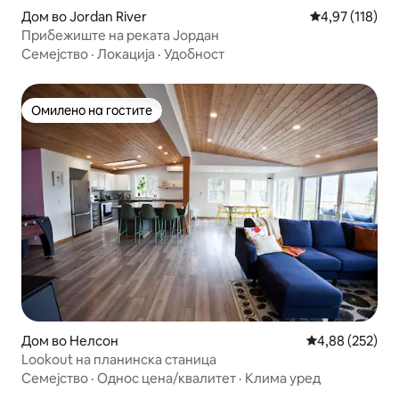
Дом во Jordan River
Просечна оцен
4,97 (118)
Прибежиште на реката Јордан
Семејство
·
Локација
·
Удобност
Омилено на гостите
Омилено на гостите
Дом во Нелсон
Просечна оцен
4,88 (252)
Lookout на планинска станица
Семејство
·
Однос цена/квалитет
·
Клима уред