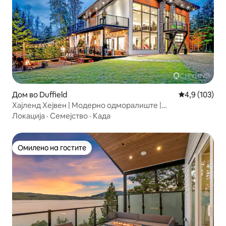
Дом во Duffield
Просечна оце
4,9 (103)
Хајленд Хејвен | Модерно одморалиште |
Хидромасажна када
Локација
·
Семејство
·
Када
Омилено на гостите
Омилено на гостите