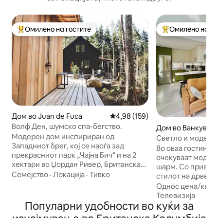
Омилено на гостите
Омилено на го
Меѓу најуспешните „Омилени на гостите“
Меѓу најуспешни
Дом во Juan de Fuca
Просечна оцена: 4,98 од 5, 15
4,98 (159)
Волф Ден, шумско спа-бегство.
Дом во Ванкувер
Модерен дом инспириран од
Светло и модерно
Западниот брег, кој се наоѓа зад
комерцијално в
Во оваа гостинска
прекрасниот парк „Чајна Бич“ и на 2
очекуваат модерн
хектари во Џордан Ривер, Британска
шарм. Со привлеч
Колумбија. Нашата куќа со 3 спални
Семејство
·
Локација
·
Тивко
стилот на дрвена
соби има 3 брачни кревета (широки
кревет (широк 150
Однос цена/квал
180-220 см), квалитетен постелнина и
идеален простор
Телевизија
рачно изработени детали. Приватна
Популарни удобности во куќи за
еден ден истражува
сауна од кедар на дрва, 3 надворешни
самостоен дом им