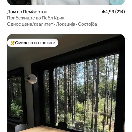
Дом во Пембертон
Просечна оцен
4,99 (214)
Прибежиште во Пебл Крик
Однос цена/квалитет
·
Локација
·
Состојба
Омилено на гостите
Меѓу најуспешните „Омилени на гостите“