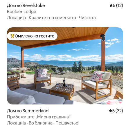
Дом во Revelstoke
Просечна 
5 (12)
Boulder Lodge
Локација
·
Квалитет на спиењето
·
Чистота
Омилено на гостите
Меѓу најуспешните „Омилени на гостите“
Дом во Summerland
Просечна 
5 (32)
Прибежиште „Мирна градина“
Локација
·
Во близина
·
Пешачење