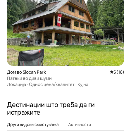
Дом во Slocan Park
Просечна 
5 (16)
Патеки во диви шуми
Локација
·
Однос цена/квалитет
·
Кујна
Дестинации што треба да ги
истражите
Други видови сместувања
Активности