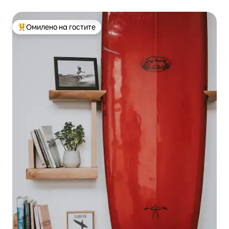
Омилено на гостите
Меѓу најуспешните „Омилени на гостите“