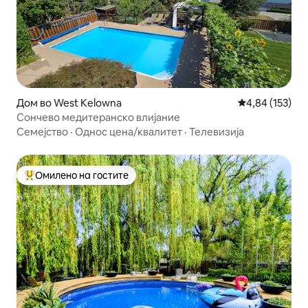
Дом во West Kelowna
Просечна оцен
4,84 (153)
Сончево медитеранско влијание
Семејство
·
Однос цена/квалитет
·
Телевизија
Омилено на гостите
Меѓу најуспешните „Омилени на гостите“