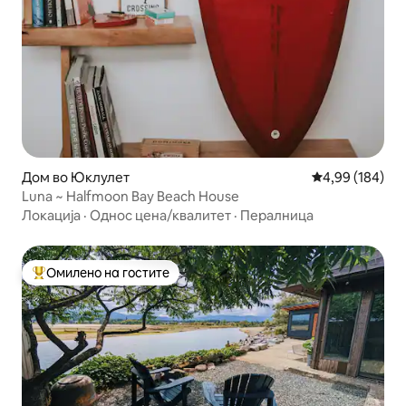
Дом во Юклулет
Просечна оцен
4,99 (184)
Luna ~ Halfmoon Bay Beach House
Локација
·
Однос цена/квалитет
·
Пералница
Омилено на гостите
Меѓу најуспешните „Омилени на гостите“