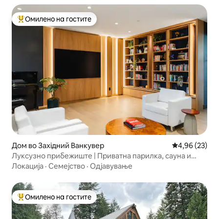
Омилено на гостите
Меѓу најуспешните „Омилени на гостите“
Дом во Західний Ванкувер
Просечна оце
4,96 (23)
Луксузно прибежиште | Приватна парилка, сауна и
кино
Локација
·
Семејство
·
Одјавување
Омилено на гостите
Меѓу најуспешните „Омилени на гостите“