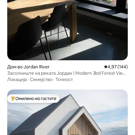
Дом во Jordan River
Просечна оцен
4,97 (144)
Засолниште на реката Јордан | Modern 3bd Forest View
Home
Локација
·
Семејство
·
Точност
Омилено на гостите
Меѓу најуспешните „Омилени на гостите“