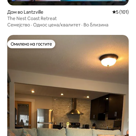
Дом во Lantzville
Просечна о
5 (101)
The Nest Coast Retreat
Семејство
·
Однос цена/квалитет
·
Во близина
Омилено на гостите
Омилено на гостите