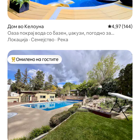
Дом во Келоуна
Просечна оцен
4,97 (144)
Оаза покрај вода со базен, џакузи, погодно за
миленици
Локација
·
Семејство
·
Река
Омилено на гостите
Меѓу најуспешните „Омилени на гостите“