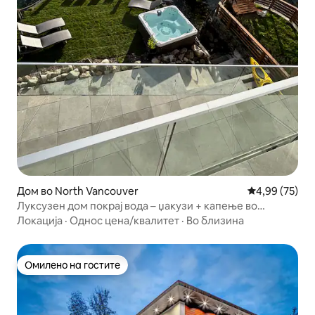
Дом во North Vancouver
Просечна оце
4,99 (75)
Луксузен дом покрај вода – џакузи + капење во
океанот
Локација
·
Однос цена/квалитет
·
Во близина
Омилено на гостите
Омилено на гостите