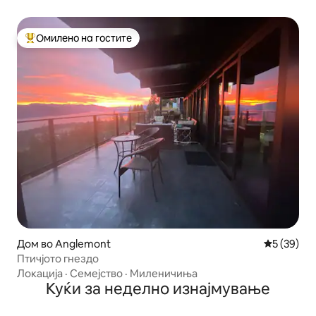
Омилено на гостите
Меѓу најуспешните „Омилени на гостите“
Дом во Anglemont
Просечна 
5 (39)
Птичјото гнездо
Локација
·
Семејство
·
Миленичиња
Куќи за неделно изнајмување