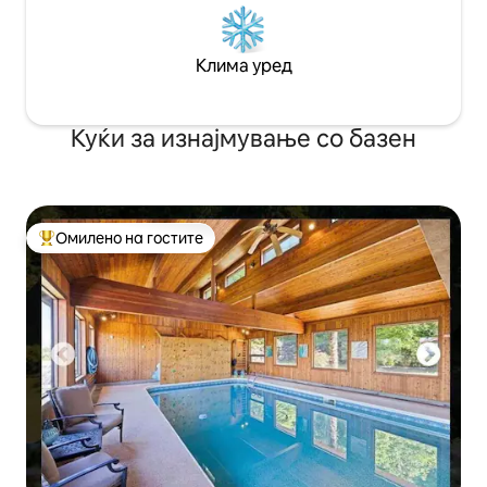
Клима уред
Куќи за изнајмување со базен
Омилено на гостите
Меѓу најуспешните „Омилени на гостите“