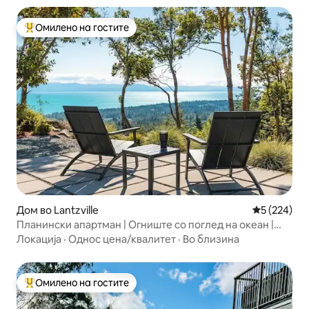
Омилено на гостите
Меѓу најуспешните „Омилени на гостите“
Дом во Lantzville
Просечна о
5 (224)
Планински апартман | Огниште со поглед на океан |
Целосна кујна
Локација
·
Однос цена/квалитет
·
Во близина
Омилено на гостите
Меѓу најуспешните „Омилени на гостите“