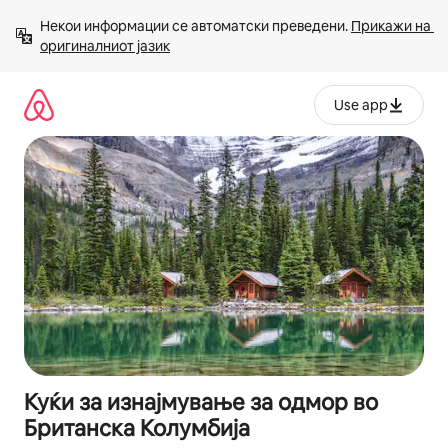
Прескокни
Некои информации се автоматски преведени. 
Прикажи на 
на
оригиналниот јазик
содржина
Use app
Куќи за изнајмување за одмор во
Британска Колумбија