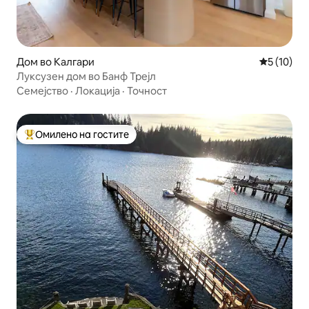
Дом во Калгари
Просечна 
5 (10)
Луксузен дом во Банф Трејл
Семејство
·
Локација
·
Точност
Омилено на гостите
Меѓу најуспешните „Омилени на гостите“