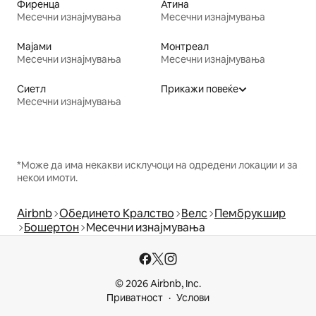
Фиренца
Атина
Месечни изнајмувања
Месечни изнајмувања
Мајами
Монтреал
Месечни изнајмувања
Месечни изнајмувања
Сиетл
Прикажи повеќе
Месечни изнајмувања
*Може да има некакви исклучоци на одредени локации и за
некои имоти.
Airbnb
Обединето Кралство
Велс
Пембрукшир
Бошертон
Месечни изнајмувања
© 2026 Airbnb, Inc.
Приватност
Услови