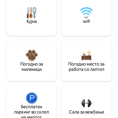
Кујна
wifi
Погодно за
Погодно место за
миленици
работа со лаптоп
Бесплатен
паркинг во склоп
Сала за вежбање
на имотот