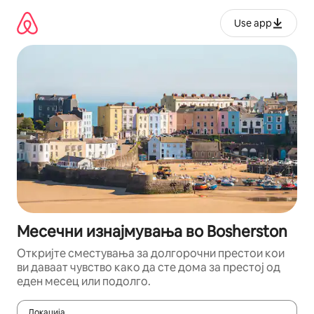
Прескокни
на
Use app
содржина
Месечни изнајмувања во Bosherston
Откријте сместувања за долгорочни престои кои
ви даваат чувство како да сте дома за престој од
еден месец или подолго.
Локација