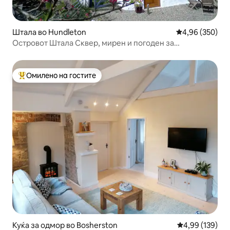
Штала во Hundleton
Просечна оцен
4,96 (350)
Островот Штала Сквер, мирен и погоден за
миленичиња.
Омилено на гостите
Меѓу најуспешните „Омилени на гостите“
Куќа за одмор во Bosherston
Просечна оцен
4,99 (139)