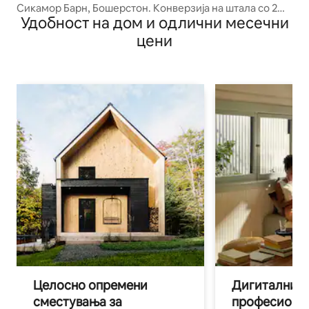
Сикамор Барн, Бошерстон. Конверзија на штала со 2
Удобност на дом и одлични месечни
кревета
цени
Целосно опремени
Дигитални н
сместувања за
професиона