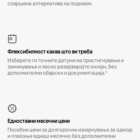
совршена алтернатива на поднаем.
Флексибилност каква што ви треба
Изберете ги точните датуми на пристигнување и
заминување и лесно резервирајте онлајн, без
дополнителни обврски и документација.*
Едноставни месечни цени
Посебни цени за долгорочни изнајмувања за одмор
и плаќање еднаш месечно без дополнителни