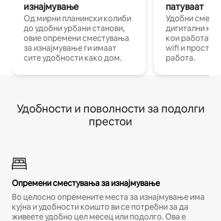
изнајмување
патуваат
Од мирни планински колиби
Удобни смест
до удобни урбани станови,
дигитални ном
овие опремени сместувања
кои работат н
за изнајмување ги имаат
wifi и простор
сите удобности како дом.
работа.
Удобности и поволности за подолги
престои
Опремени сместувања за изнајмување
Во целосно опремените места за изнајмување има
кујна и удобности коишто ви се потребни за да
живеете удобно цел месец или подолго. Ова е