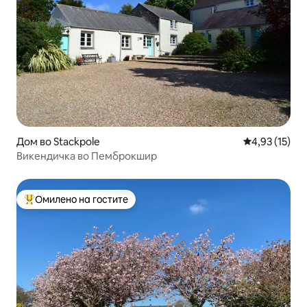
Дом во Stackpole
Просечна оце
4,93 (15)
Викендичка во Пемброкшир
Омилено на гостите
Меѓу најуспешните „Омилени на гостите“