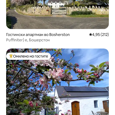
Гостински апартман во Bosherston
Просечна оцен
4,95 (212)
Puffiniter} e, Бошерстон
Омилено на гостите
Меѓу најуспешните „Омилени на гостите“