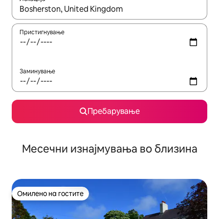
Кога резултатите се достапни, движете се со копчињата со 
Пристигнување
Заминување
Пребарување
Месечни изнајмувања во близина
Омилено на гостите
Омилено на гостите