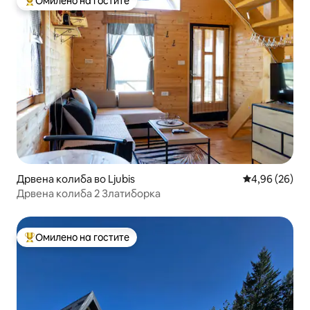
Омилено на гостите
Меѓу најуспешните „Омилени на гостите“
Дрвена колиба во Ljubis
Просечна оце
4,96 (26)
Дрвена колиба 2 Златиборка
Омилено на гостите
Меѓу најуспешните „Омилени на гостите“