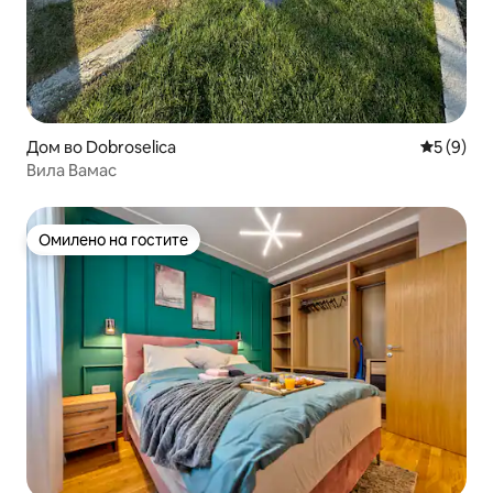
Дом во Dobroselica
Просечна
5 (9)
Вила Вамас
Омилено на гостите
Омилено на гостите