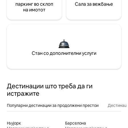
паркинг во склоп
Сала за вежбање
на имотот
Стан со дополнителни услуги
Дестинации што треба да ги
истражите
Популарни дестинации за продолжени престои
Дестинаци
Њујорк
Барселона