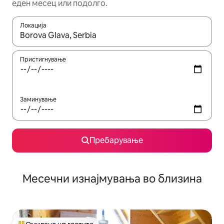
еден месец или подолго.
Локација
Кога резултатите се достапни, движете се со копчињата со 
Пристигнување
Заминување
Пребарување
Месечни изнајмувања во близина