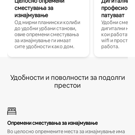
Целосно опремени
Дигитални н
сместувања за
професиона
изнајмување
патуваат
Од мирни планински колиби
Удобни смест
до удобни урбани станови,
дигитални ном
овие опремени сместувања
кои работат н
за изнајмување ги имаат
wifi и простор
сите удобности како дом.
работа.
Удобности и поволности за подолги
престои
Опремени сместувања за изнајмување
Во целосно опремените места за изнајмување има