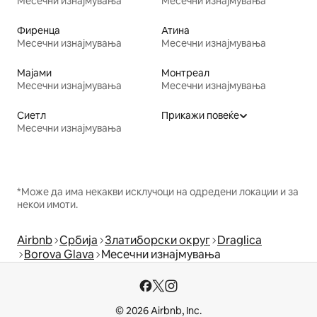
Месечни изнајмувања
Месечни изнајмувања
Фиренца
Атина
Месечни изнајмувања
Месечни изнајмувања
Мајами
Монтреал
Месечни изнајмувања
Месечни изнајмувања
Сиетл
Прикажи повеќе
Месечни изнајмувања
*Може да има некакви исклучоци на одредени локации и за
некои имоти.
Airbnb
Србија
Златиборски округ
Draglica
Borova Glava
Месечни изнајмувања
© 2026 Airbnb, Inc.