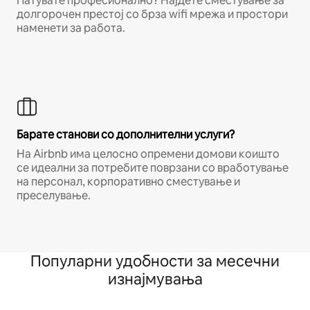
Патувате професионално? Најдете сместување за
долгорочен престој со брза wifi мрежа и простори
наменети за работа.
Барате станови со дополнителни услуги?
На Airbnb има целосно опремени домови коишто
се идеални за потребите поврзани со вработување
на персонал, корпоративно сместување и
преселување.
Популарни удобности за месечни
изнајмувања