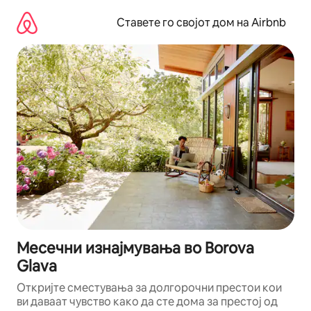
Прескокни
на
Ставете го својот дом на Airbnb
содржина
Месечни изнајмувања во Borova
Glava
Откријте сместувања за долгорочни престои кои
ви даваат чувство како да сте дома за престој од