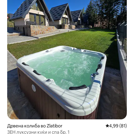
Дрвена колиба во Zlatibor
Просечна оце
4,99 (81)
ЗЕН луксузни куќи и спа бр. 1