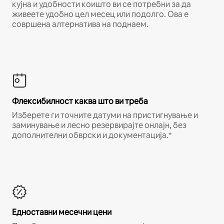
кујна и удобности коишто ви се потребни за да
живеете удобно цел месец или подолго. Ова е
совршена алтернатива на поднаем.
Флексибилност каква што ви треба
Изберете ги точните датуми на пристигнување и
заминување и лесно резервирајте онлајн, без
дополнителни обврски и документација.*
Едноставни месечни цени