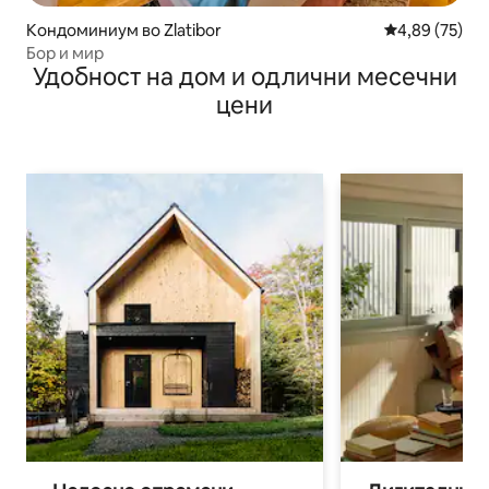
Кондоминиум во Zlatibor
Просечна оце
4,89 (75)
Бор и мир
Удобност на дом и одлични месечни
цени