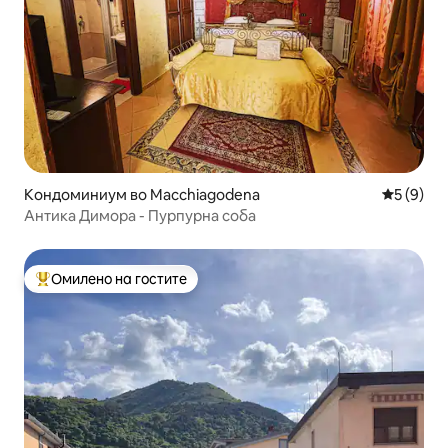
Кондоминиум во Macchiagodena
Просечна
5 (9)
Антика Димора - Пурпурна соба
Омилено на гостите
Меѓу најуспешните „Омилени на гостите“