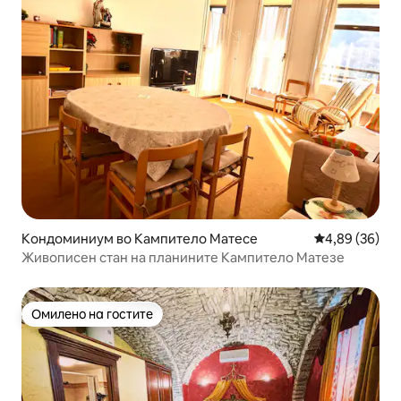
Кондоминиум во Кампитело Матесе
Просечна оце
4,89 (36)
Живописен стан на планините Кампитело Матезе
Омилено на гостите
Омилено на гостите