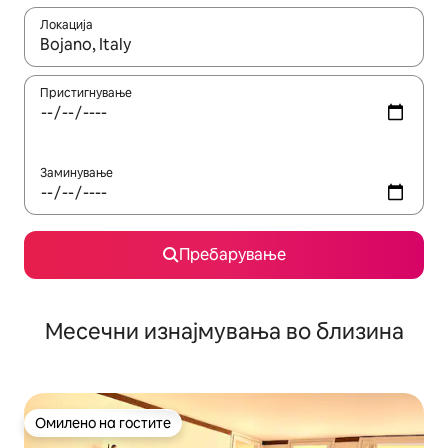
Локација
Кога резултатите се достапни, движете се со копчињата со 
Пристигнување
Заминување
Пребарување
Месечни изнајмувања во близина
Омилено на гостите
Омилено на гостите