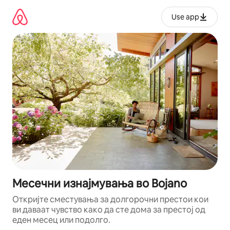
Прескокни
на
Use app
содржина
Месечни изнајмувања во Bojano
Откријте сместувања за долгорочни престои кои
ви даваат чувство како да сте дома за престој од
еден месец или подолго.