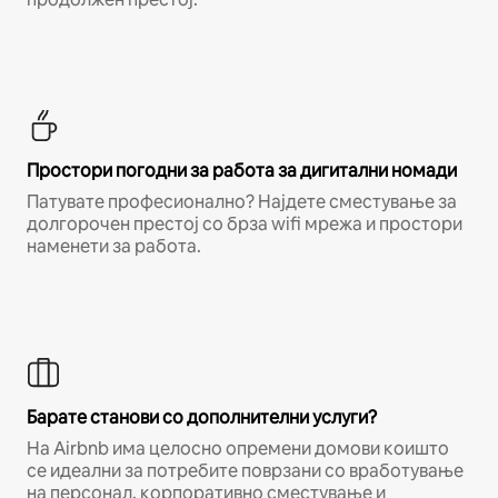
Простори погодни за работа за дигитални номади
Патувате професионално? Најдете сместување за
долгорочен престој со брза wifi мрежа и простори
наменети за работа.
Барате станови со дополнителни услуги?
На Airbnb има целосно опремени домови коишто
се идеални за потребите поврзани со вработување
на персонал, корпоративно сместување и