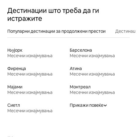
Дестинации што треба да ги
истражите
Популарни дестинации за продолжени престои
Дестинаци
Њујорк
Барселона
Месечни изнајмувања
Месечни изнајмувања
Фиренца
Атина
Месечни изнајмувања
Месечни изнајмувања
Мајами
Монтреал
Месечни изнајмувања
Месечни изнајмувања
Сиетл
Прикажи повеќе
Месечни изнајмувања