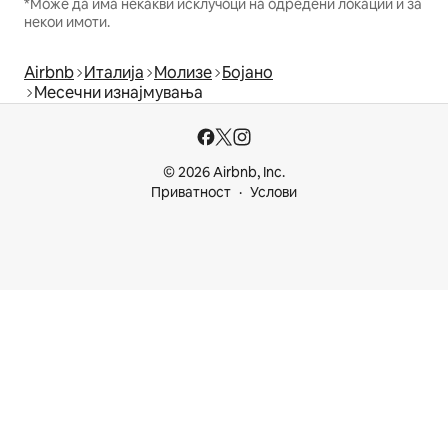
*Може да има некакви исклучоци на одредени локации и за
некои имоти.
Airbnb
Италија
Молизе
Бојано
Месечни изнајмувања
© 2026 Airbnb, Inc.
Приватност
Услови