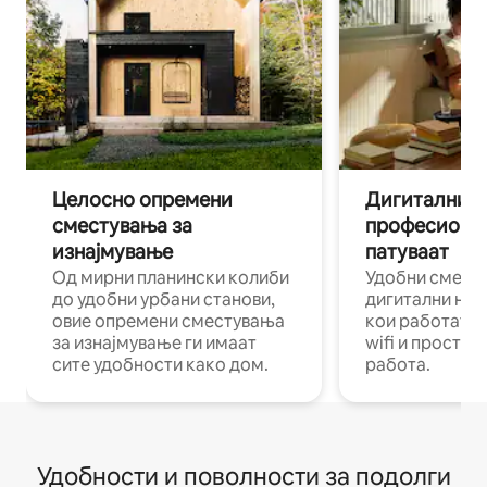
Целосно опремени
Дигитални н
сместувања за
професиона
изнајмување
патуваат
Од мирни планински колиби
Удобни смест
до удобни урбани станови,
дигитални ном
овие опремени сместувања
кои работат н
за изнајмување ги имаат
wifi и простор
сите удобности како дом.
работа.
Удобности и поволности за подолги