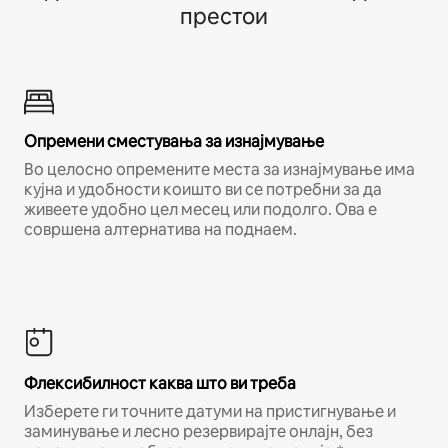
престои
Опремени сместувања за изнајмување
Во целосно опремените места за изнајмување има
кујна и удобности коишто ви се потребни за да
живеете удобно цел месец или подолго. Ова е
совршена алтернатива на поднаем.
Флексибилност каква што ви треба
Изберете ги точните датуми на пристигнување и
заминување и лесно резервирајте онлајн, без