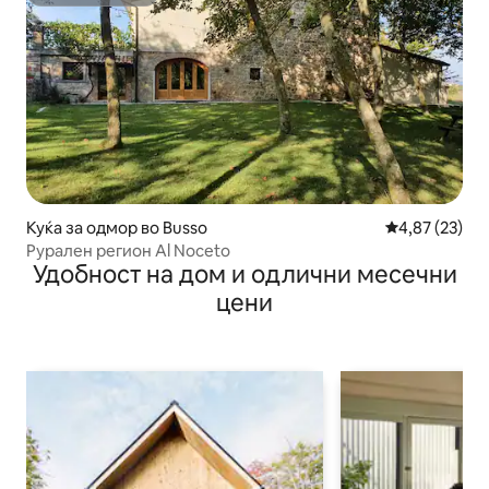
Супердомаќин
Куќа за одмор во Busso
Просечна оце
4,87 (23)
Рурален регион Al Noceto
Удобност на дом и одлични месечни
цени