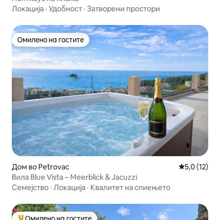
Локација
·
Удобност
·
Затворени простори
Омилено на гостите
Омилено на гостите
Дом во Petrovac
Просечна оц
5,0 (12)
Вила Blue Vista – Meerblick & Jacuzzi
Семејство
·
Локација
·
Квалитет на спиењето
Омилено на гостите