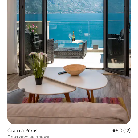
Стан во Perast
Просечна оц
5,0 (12)
Пентхаус на плажа