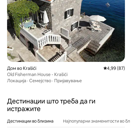
Дом во Krašići
Просечна оце
4,99 (87)
Old Fisherman House - Krašići
Локација
·
Семејство
·
Пријавување
Дестинации што треба да ги
истражите
Дестинации во близина
Најпопуларни знаменитости во бл