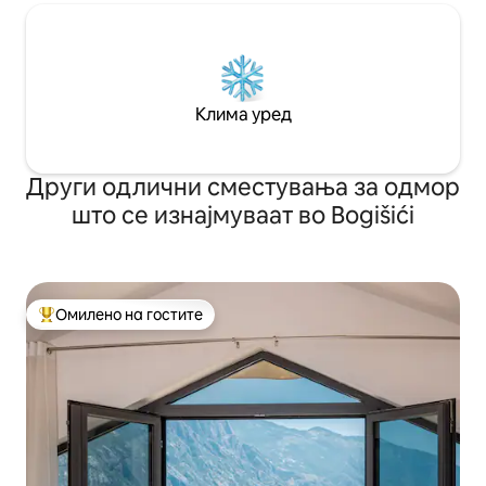
Клима уред
Други одлични сместувања за одмор
што се изнајмуваат во Bogišići
Омилено на гостите
Меѓу најуспешните „Омилени на гостите“