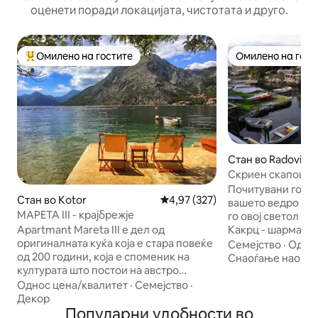
оценети поради локацијата, чистотата и друго.
Омилено на гостите
Омилено на гост
Меѓу најуспешните „Омилени на гостите“
Омилено на гост
Стан во Radovici
Скриен скапоцен 
Какрц
Почитувани гости, Добре дојдовте
Стан во Kotor
Просечна оцена: 4,97 од 5, 32
4,97 (327)
вашето ведро од
МАРЕТА III - крајбрежје
го овој светол с
Какрц - шармантн
Apartmant Mareta III е дел од
историски камен
оригиналната куќа која е стара повеќе
Семејство
·
Однос
позиционирано п
од 200 години, која е споменик на
Снаоѓање наоко
Јадранското Мор
културата што постои на австро
приморските град
унгарските мапи од XIX век. Куќата е
Однос цена/квалитет
·
Семејство
·
ќе најдете тивок 
зграда во медитерански стил
Декор
поглед, прекрасн
направена од камен. Станот се наоѓа
Популарни удобности во