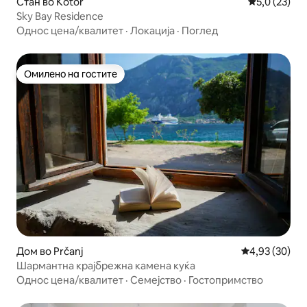
Стан во Kotor
Просечна оц
5,0 (23)
Sky Bay Residence
Однос цена/квалитет
·
Локација
·
Поглед
Омилено на гостите
Омилено на гостите
Дом во Prčanj
Просечна оце
4,93 (30)
Шармантна крајбрежна камена куќа
Однос цена/квалитет
·
Семејство
·
Гостопримство