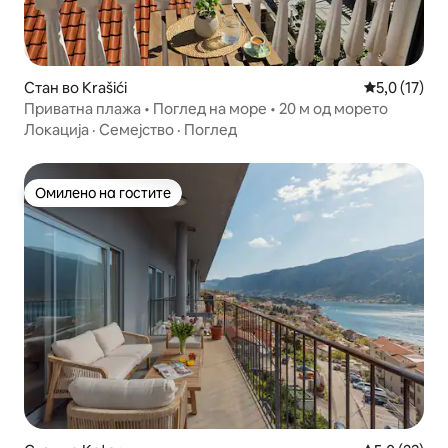
Стан во Krašići
Просечна оц
5,0 (17)
Приватна плажа • Поглед на море • 20 м од морето
Локација
·
Семејство
·
Поглед
Омилено на гостите
Омилено на гостите