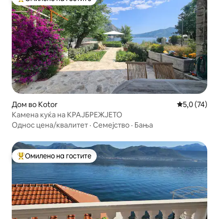
Меѓу најуспешните „Омилени на гостите“
Дом во Kotor
Просечна оц
5,0 (74)
Камена куќа на КРАЈБРЕЖЈЕТО
Однос цена/квалитет
·
Семејство
·
Бања
Омилено на гостите
Меѓу најуспешните „Омилени на гостите“