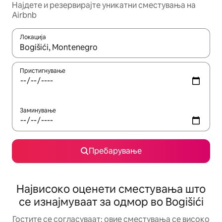
Најдете и резервирајте уникатни сместувања на
Airbnb
Локација
Кога резултатите се достапни, движете се со копчињата со 
Пристигнување
Заминување
Пребарување
Највисоко оценети сместувања што
се изнајмуваат за одмор во Bogišići
Гостите се согласуваат: овие сместувања се високо