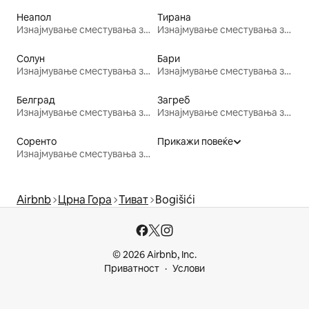
Неапол
Тирана
Изнајмување сместувања за одмор
Изнајмување сместувања за одмор
Солун
Бари
Изнајмување сместувања за одмор
Изнајмување сместувања за одмор
Белград
Загреб
Изнајмување сместувања за одмор
Изнајмување сместувања за одмор
Соренто
Прикажи повеќе
Изнајмување сместувања за одмор
Airbnb
Црна Гора
Тиват
Bogišići
© 2026 Airbnb, Inc.
Приватност
Услови