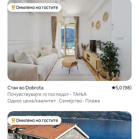
Омилено на гостите
Меѓу најуспешните „Омилени на гостите“
Стан во Dobrota
Просечна оц
5,0 (98)
Почувствувајте го погледот - ТАЊА
Однос цена/квалитет
·
Семејство
·
Плажа
Омилено на гостите
Меѓу најуспешните „Омилени на гостите“