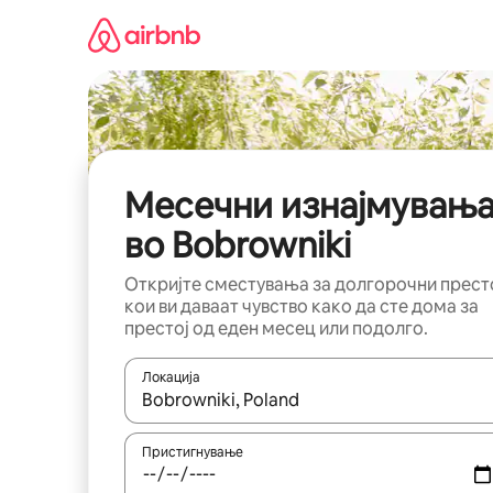
Прескокни
на
содржина
Месечни изнајмувањ
во Bobrowniki
Откријте сместувања за долгорочни прест
кои ви даваат чувство како да сте дома за
престој од еден месец или подолго.
Локација
Кога резултатите се достапни, движете се со 
Пристигнување