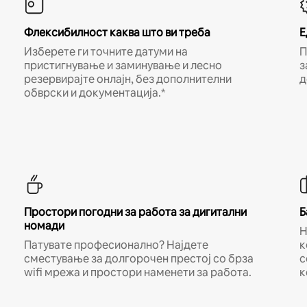
Флексибилност каква што ви треба
Е
Изберете ги точните датуми на
П
пристигнување и заминување и лесно
з
резервирајте онлајн, без дополнителни
д
обврски и документација.*
Простори погодни за работа за дигитални
Б
номади
Н
Патувате професионално? Најдете
к
сместување за долгорочен престој со брза
с
wifi мрежа и простори наменети за работа.
к