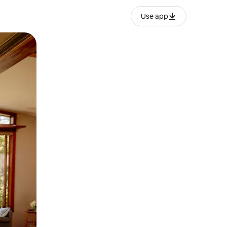
Use app
ње или со лизгање.