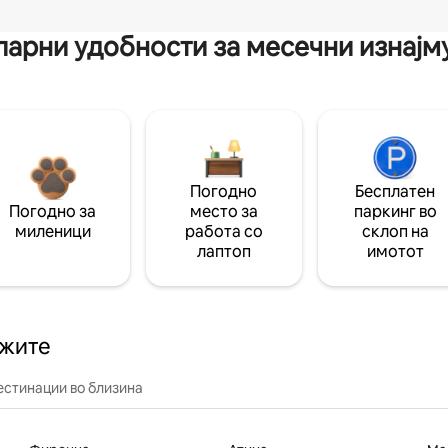
арни удобности за месечни изнај
Погодно
Бесплатен
Погодно за
место за
паркинг во
миленици
работа со
склоп на
лаптоп
имотот
ажите
естинации во близина