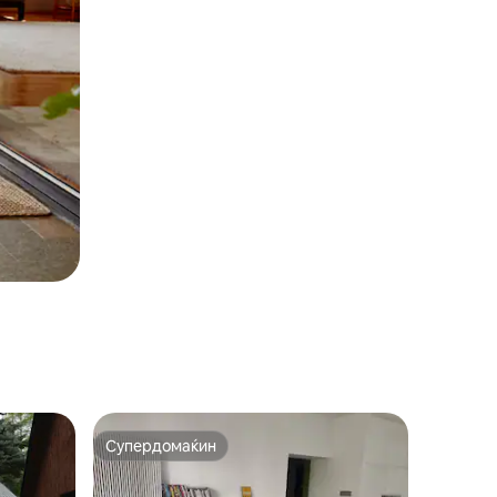
Супердомаќин
Супердомаќин