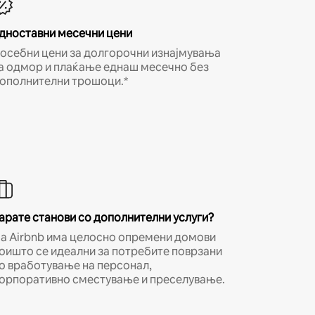
дноставни месечни цени
осебни цени за долгорочни изнајмувања
а одмор и плаќање еднаш месечно без
ополнителни трошоци.*
арате станови со дополнителни услуги?
а Airbnb има целосно опремени домови
оишто се идеални за потребите поврзани
о вработување на персонал,
орпоративно сместување и преселување.