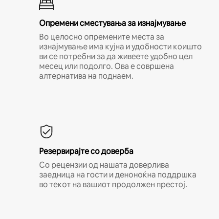
Опремени сместувања за изнајмување
Во целосно опремените места за
изнајмување има кујна и удобности коишто
ви се потребни за да живеете удобно цел
месец или подолго. Ова е совршена
алтернатива на поднаем.
Резервирајте со доверба
Со рецензии од нашата доверлива
заедница на гости и деноноќна поддршка
во текот на вашиот продолжен престој.