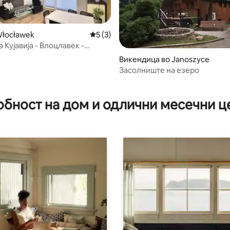
Włocławek
Просечна оцена: 5 од 5, 3 рецензии
5 (3)
 Кујавија - Влоцлавек -
н Окренжна
Викендица во Janoszyce
Засолниште на езеро
 од 5, 76 рецензии
обност на дом и одлични месечни ц