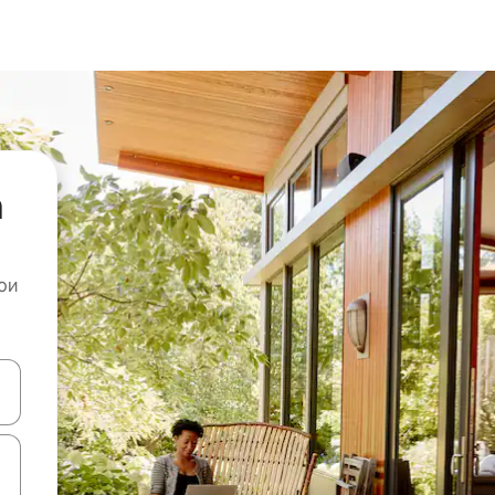
а
ои
копчињата со стрелки нагоре и надолу или истражувајте со допира