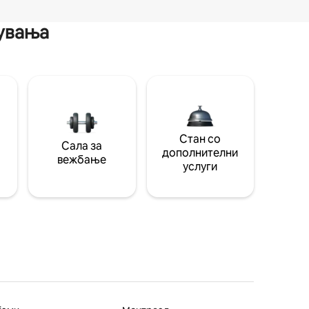
мувања
Стан со
Сала за
дополнителни
вежбање
услуги