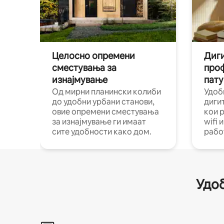
Целосно опремени
Диги
сместувања за
про
изнајмување
пату
Од мирни планински колиби
Удоб
до удобни урбани станови,
диги
овие опремени сместувања
кои 
за изнајмување ги имаат
wifi 
сите удобности како дом.
рабо
Удоб