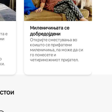
Миленичињата се
добредојдени
та е
ни
Откријте сместувања во
коишто се прифатени
миленичиња, па може да си
го понесете и
о
четириножниот пријател.
ки.
естои