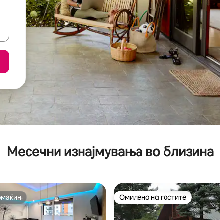
Месечни изнајмувања во близина
омаќин
Омилено на гостите
омаќин
Омилено на гостите