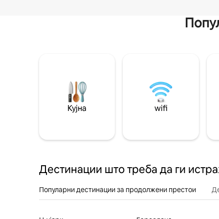
Попул
Кујна
wifi
Дестинации што треба да ги истр
Популарни дестинации за продолжени престои
Д