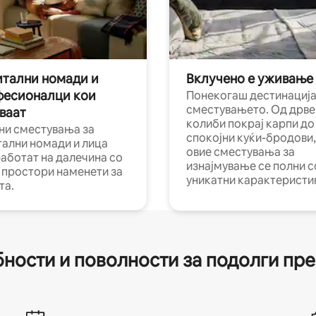
тални номади и
Вклучено е уживање
фесионалци кои
Понекогаш дестинација
сместувањето. Од дрве
ваат
колиби покрај карпи до
ни сместувања за
спокојни куќи-бродови,
тални номади и лица
овие сместувања за
работат на далечина со
изнајмување се полни с
и простори наменети за
уникатни карактеристи
та.
ности и поволности за подолги пр