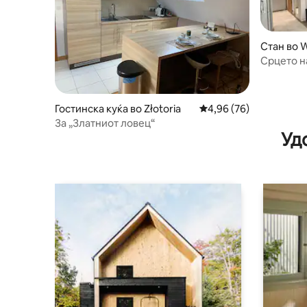
Стан во 
Срцето на
Апартма
Гостинска куќа во Złotoria
Просечна оцена: 4,96
4,96 (76)
За „Златниот ловец“
Уд