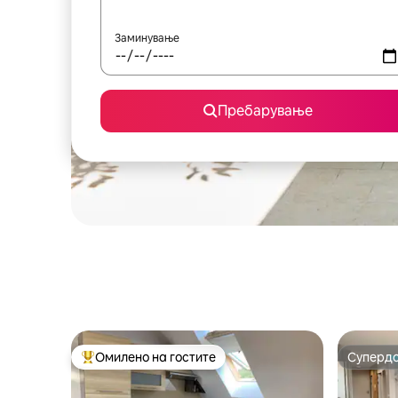
Заминување
Пребарување
Омилено на гостите
Суперд
Меѓу најуспешните „Омилени на гостите“
Суперд