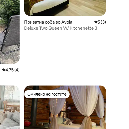
Приватна соба во Avola
Просечна оцена: 
5 (3)
Deluxe Two Queen W/ Kitchenette 3
Просечна оцена: 4,75 од 5, 4 рецензии
4,75 (4)
Омилено на гостите
Омилено на гостите