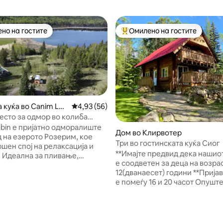
но на гостите
Омилено на гостите
јуспешните „Омилени на гостите“
Меѓу најуспешните „Омилени 
 куќа во Canim Lak
Просечна оцена: 4,93 од 5, 56 рецензии
4,93 (56)
есто за одмор во колиба
зеро со WHOKA
bin е пријатно одморалиште
Дом во Клирвотер
д на езерото Розерим, кое
Три во гостинската куќа Сиог
шен спој на релаксација и
**Имајте предвид дека нашио
. Идеална за пливање,
е соодветен за деца на возра
ње, риболов и набљудување
од 5, 535 рецензии
12(дванаесет) години **Пријавувањето
то така, обезбедува пристап
е помеѓу 16 и 20 часот Опуштете се и
нации за риболов на мраз и
истражете го спектакуларнио
теки за моторни санки.
Wells Gray во приватноста на
 на активна фарма со овци,
гостинска куќа. Сместено на 
кошки и пријателски диви
хектари приватна шума опкр
 гостите може да уживаат во