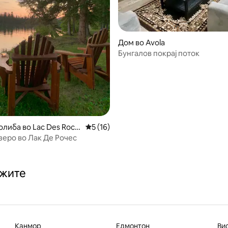
Дом во Avola
Бунгалов покрај поток
 од 5, 57 рецензии
олиба во Lac Des Roch
Просечна оцена: 5 од 5, 16 рецензии
5 (16)
зеро во Лак Де Рочес
ажите
Канмор
Едмонтон
Ви