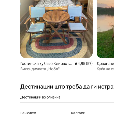
Гостинска куќа во Клирвоте
Просечна оцена: 4,95
4,95 (57)
Дрвена к
р
es
Викендичката „Нобл“
Куќа на е
Дестинации што треба да ги истр
Дестинации во близина
Ванкувер
Калгари