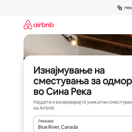
Прескокни
Нек
на
содржина
Изнајмување на
сместувања за одмор
во Сина Река
Најдете и резервирајте уникатни сместува
на Airbnb
Локација
Кога резултатите се достапни, движете се со 