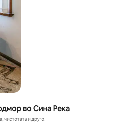
одмор во Сина Река
, чистотата и друго.