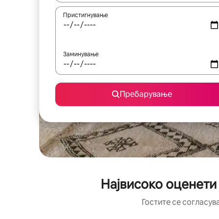
Пристигнување
Заминување
Пребарување
Највисоко оценети
Гостите се согласув