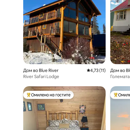
Дом во Blue River
Просечна оцена: 4,73
4,73 (11)
Дом во Bl
River Safari Lodge
Големата
Омилено на гостите
Омиле
Меѓу најуспешните „Омилени на гостите“
Меѓу на