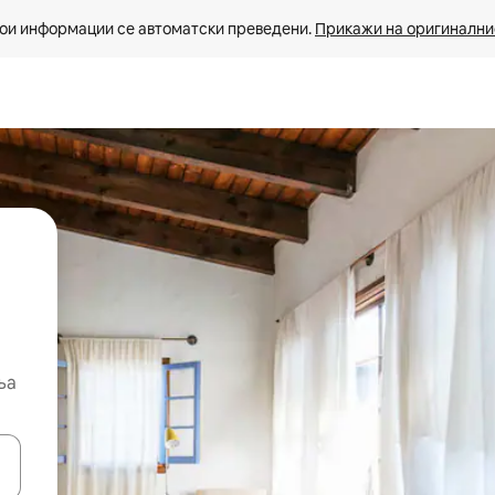
ои информации се автоматски преведени. 
Прикажи на оригиналнио
ња
копчињата со стрелки нагоре и надолу или истражувајте со допира