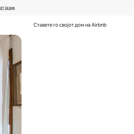
т јазик
Ставете го својот дом на Airbnb
ње или со лизгање.