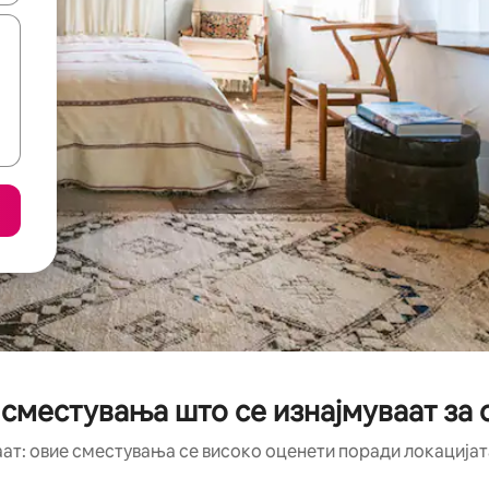
 сместувања што се изнајмуваат за 
аат: овие сместувања се високо оценети поради локацијата