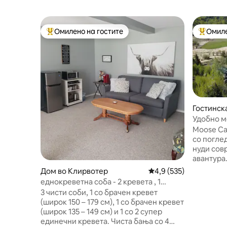
Омилено на гостите
Омиле
Меѓу најуспешните „Омилени на гостите“
Меѓу на
Гостинска
e
Удобно м
покрај е
Moose Ca
со погле
нуди совр
авантура
кајакаре
Дом во Клирвотер
Просечна оцена: 4,9 
4,9 (535)
птици, ис
еднокреветна соба - 2 кревета , 1
до дести
двокреветна соба, 1 брачна соба
3 чисти соби, 1 со брачен кревет
многу па
(широк 150 – 179 см), 1 со брачен кревет
Сместени
(широк 135 – 149 см) и 1 со 2 супер
кози, ко
единечни кревета. Чиста бања со 4
животни,