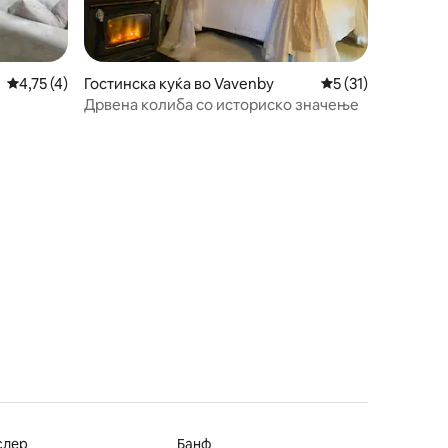
Просечна оцена: 4,75 од 5, 4 рецензии
4,75 (4)
Гостинска куќа во Vavenby
Просечна оцена: 5
5 (31)
Дрвена колиба со историско значење
слер
Банф