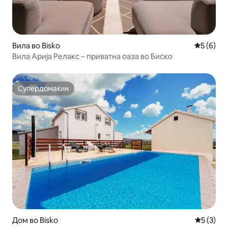
Вила во Bisko
Просечна
5 (6)
Вила Арија Релакс – приватна оаза во Биско
Супердомаќин
Супердомаќин
Дом во Bisko
Просечна
5 (3)