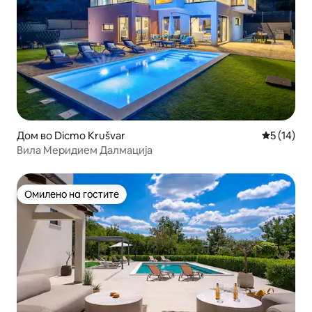
Дом во Dicmo Krušvar
Просечна 
5 (14)
Вила Меридием Далмација
Омилено на гостите
Омилено на гостите