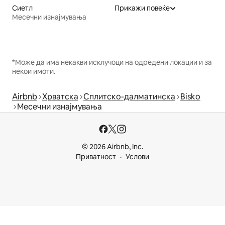
Сиетл
Прикажи повеќе
Месечни изнајмувања
*Може да има некакви исклучоци на одредени локации и за
некои имоти.
Airbnb
Хрватска
Сплитско-далматинска
Bisko
Месечни изнајмувања
© 2026 Airbnb, Inc.
Приватност
Услови