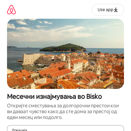
Прескокни
на
Use app
содржина
Месечни изнајмувања во Bisko
Откријте сместувања за долгорочни престои кои
ви даваат чувство како да сте дома за престој од
еден месец или подолго.
Локација