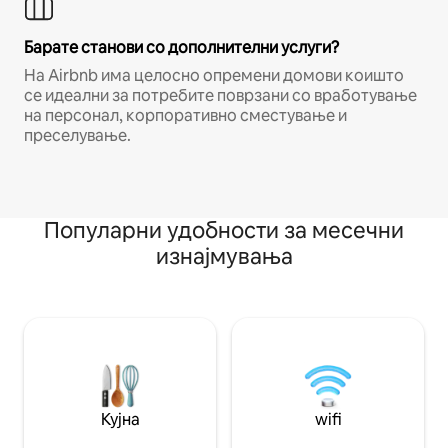
Барате станови со дополнителни услуги?
На Airbnb има целосно опремени домови коишто
се идеални за потребите поврзани со вработување
на персонал, корпоративно сместување и
преселување.
Популарни удобности за месечни
изнајмувања
Кујна
wifi