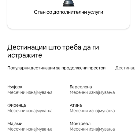
Стан со дополнителни услуги
Дестинации што треба да ги
истражите
Популарни дестинации за продолжени престои
Дестинаци
Њујорк
Барселона
Месечни изнајмувања
Месечни изнајмувања
Фиренца
Атина
Месечни изнајмувања
Месечни изнајмувања
Мајами
Монтреал
Месечни изнајмувања
Месечни изнајмувања