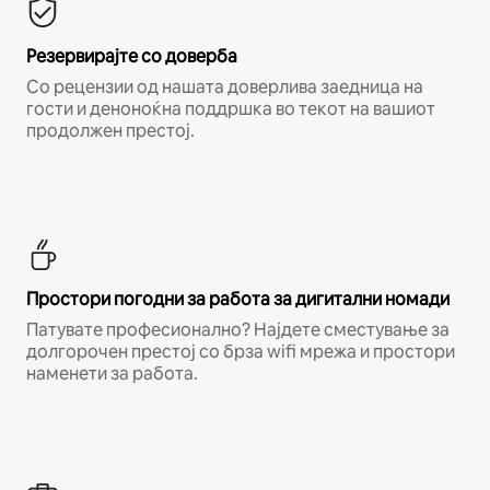
Резервирајте со доверба
Со рецензии од нашата доверлива заедница на
гости и деноноќна поддршка во текот на вашиот
продолжен престој.
Простори погодни за работа за дигитални номади
Патувате професионално? Најдете сместување за
долгорочен престој со брза wifi мрежа и простори
наменети за работа.