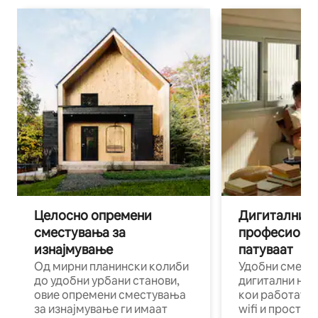
Целосно опремени
Дигитални н
сместувања за
професиона
изнајмување
патуваат
Од мирни планински колиби
Удобни смест
до удобни урбани станови,
дигитални ном
овие опремени сместувања
кои работат н
за изнајмување ги имаат
wifi и простор