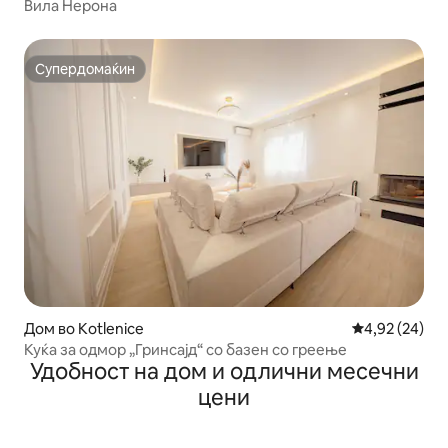
Вила Нерона
Супердомаќин
Супердомаќин
Дом во Kotlenice
Просечна оце
4,92 (24)
Куќа за одмор „Гринсајд“ со базен со греење
Удобност на дом и одлични месечни
цени