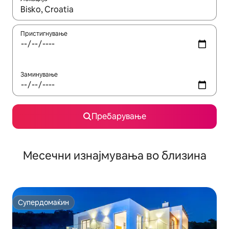
Кога резултатите се достапни, движете се со копчињата со 
Пристигнување
Заминување
Пребарување
Месечни изнајмувања во близина
Супердомаќин
Супердомаќин