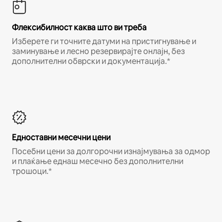
Флексибилност каква што ви треба
Изберете ги точните датуми на пристигнување и
заминување и лесно резервирајте онлајн, без
дополнителни обврски и документација.*
Едноставни месечни цени
Посебни цени за долгорочни изнајмувања за одмор
и плаќање еднаш месечно без дополнителни
трошоци.*