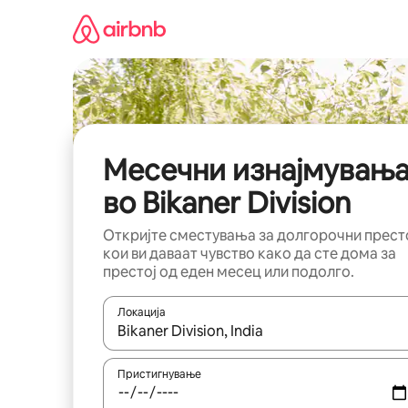
Прескокни
на
содржина
Месечни изнајмувањ
во Bikaner Division
Откријте сместувања за долгорочни прест
кои ви даваат чувство како да сте дома за
престој од еден месец или подолго.
Локација
Кога резултатите се достапни, движете се со 
Пристигнување