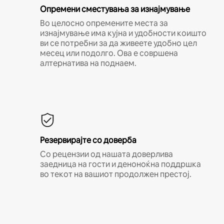
Опремени сместувања за изнајмување
Во целосно опремените места за
изнајмување има кујна и удобности коишто
ви се потребни за да живеете удобно цел
месец или подолго. Ова е совршена
алтернатива на поднаем.
Резервирајте со доверба
Со рецензии од нашата доверлива
заедница на гости и деноноќна поддршка
во текот на вашиот продолжен престој.