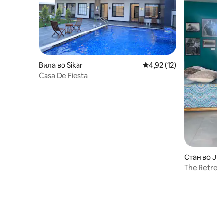
Вила во Sikar
Просечна оцена: 4,92
4,92 (12)
Casa De Fiesta
Стан во 
The Retre