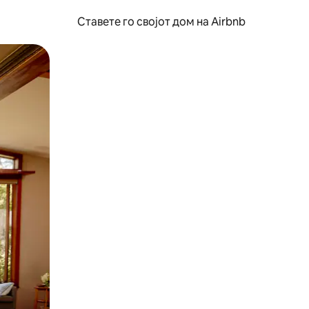
Ставете го својот дом на Airbnb
ње или со лизгање.