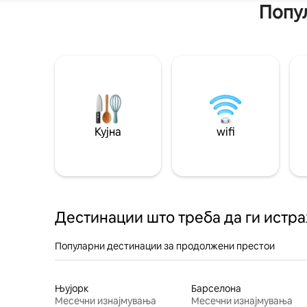
Попул
Кујна
wifi
Дестинации што треба да ги истр
Популарни дестинации за продолжени престои
Њујорк
Барселона
Месечни изнајмувања
Месечни изнајмувања