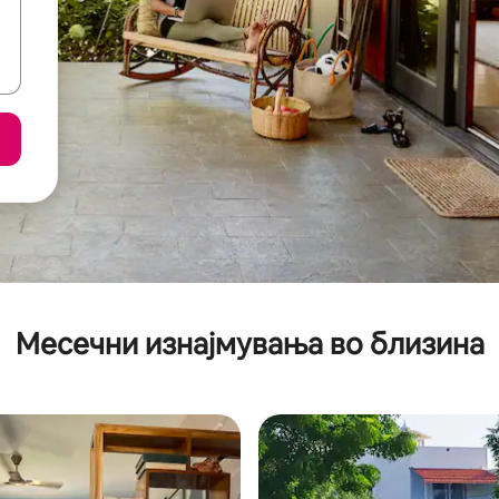
Месечни изнајмувања во близина