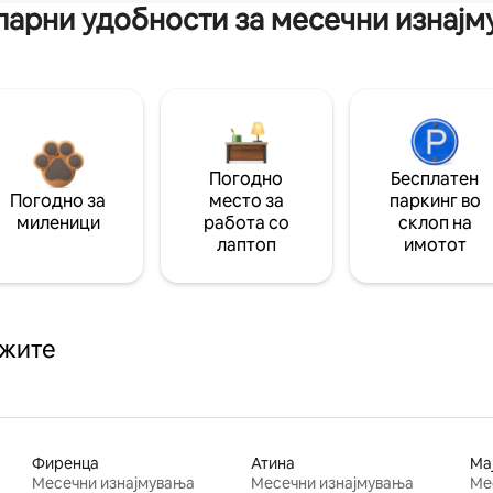
арни удобности за месечни изнај
Погодно
Бесплатен
Погодно за
место за
паркинг во
миленици
работа со
склоп на
лаптоп
имотот
ажите
Фиренца
Атина
Ма
Месечни изнајмувања
Месечни изнајмувања
Ме