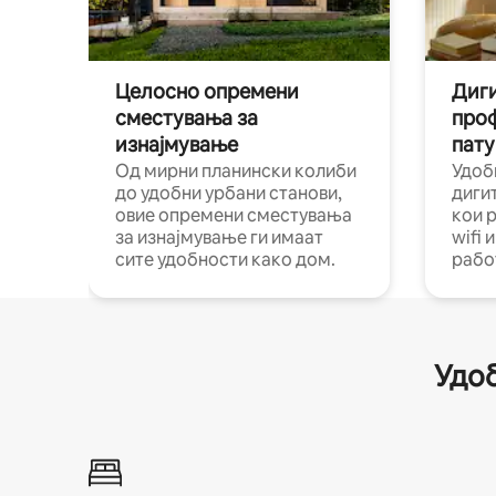
Целосно опремени
Диги
сместувања за
про
изнајмување
пату
Од мирни планински колиби
Удоб
до удобни урбани станови,
диги
овие опремени сместувања
кои 
за изнајмување ги имаат
wifi 
сите удобности како дом.
рабо
Удоб