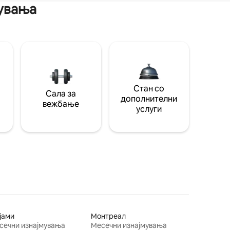
мувања
Стан со
Сала за
дополнителни
вежбање
услуги
јами
Монтреал
сечни изнајмувања
Месечни изнајмувања