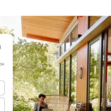
а
ои
копчињата со стрелки нагоре и надолу или истражувајте со допира