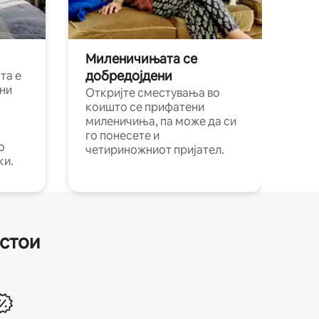
Миленичињата се
добредојдени
та е
ни
Откријте сместувања во
коишто се прифатени
миленичиња, па може да си
го понесете и
о
четириножниот пријател.
ки.
естои