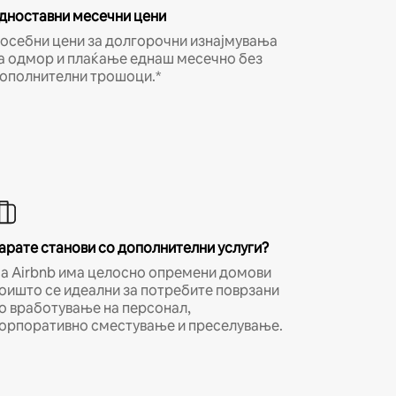
дноставни месечни цени
осебни цени за долгорочни изнајмувања
а одмор и плаќање еднаш месечно без
ополнителни трошоци.*
арате станови со дополнителни услуги?
а Airbnb има целосно опремени домови
оишто се идеални за потребите поврзани
о вработување на персонал,
орпоративно сместување и преселување.