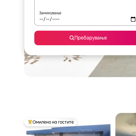
Заминување
Пребарување
Омилено на гостите
Меѓу најуспешните „Омилени на гостите“