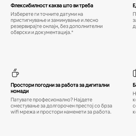
Флексибилност каква што ви треба
Е
Изберете ги точните датуми на
П
пристигнување и заминување и лесно
з
резервирајте онлајн, без дополнителни
д
обврски и документација.*
Простори погодни за работа за дигитални
Б
номади
Н
Патувате професионално? Најдете
к
сместување за долгорочен престој со брза
с
wifi мрежа и простори наменети за работа.
к