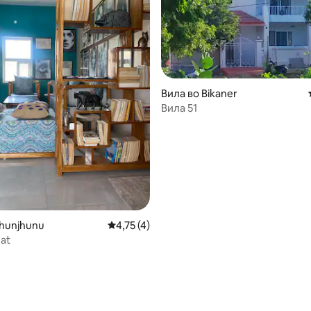
 од 5, 12 рецензии
Вила во Bikaner
Вила 51
Jhunjhunu
Просечна оцена: 4,75 од 5, 4 рецензии
4,75 (4)
at