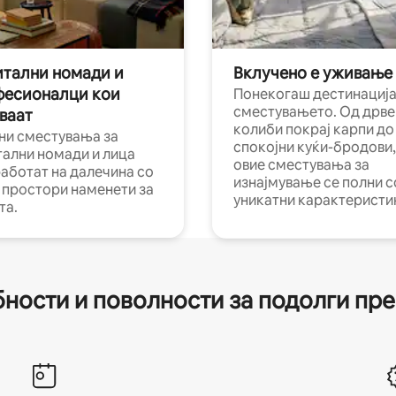
тални номади и
Вклучено е уживање
фесионалци кои
Понекогаш дестинација
сместувањето. Од дрве
ваат
колиби покрај карпи до
ни сместувања за
спокојни куќи-бродови,
тални номади и лица
овие сместувања за
работат на далечина со
изнајмување се полни с
и простори наменети за
уникатни карактеристи
та.
ности и поволности за подолги пр