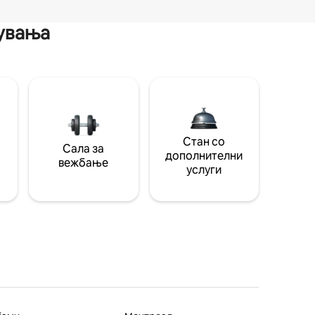
мувања
Стан со
Сала за
дополнителни
вежбање
услуги