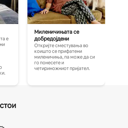
Миленичињата се
добредојдени
та е
ни
Откријте сместувања во
коишто се прифатени
миленичиња, па може да си
го понесете и
о
четириножниот пријател.
ки.
естои