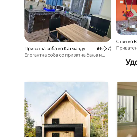
Стан во 
Приватен
Приватна соба во Катманду
Просечна оцена: 5
5 (37)
семејств
Елегантна соба со приватна бања и
Уд
заедничка кујна