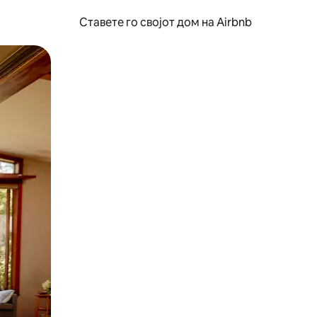
Ставете го својот дом на Airbnb
ње или со лизгање.