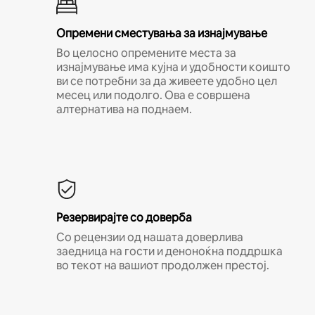
Опремени сместувања за изнајмување
Во целосно опремените места за
изнајмување има кујна и удобности коишто
ви се потребни за да живеете удобно цел
месец или подолго. Ова е совршена
алтернатива на поднаем.
Резервирајте со доверба
Со рецензии од нашата доверлива
заедница на гости и деноноќна поддршка
во текот на вашиот продолжен престој.