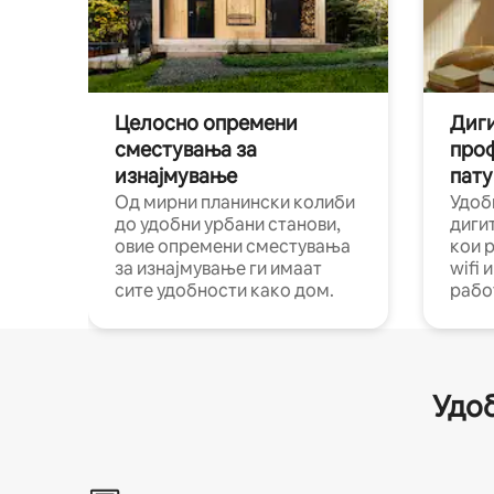
Целосно опремени
Диги
сместувања за
про
изнајмување
пату
Од мирни планински колиби
Удоб
до удобни урбани станови,
диги
овие опремени сместувања
кои 
за изнајмување ги имаат
wifi 
сите удобности како дом.
рабо
Удоб