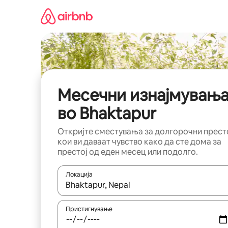
Прескокни
на
содржина
Месечни изнајмувањ
во Bhaktapur
Откријте сместувања за долгорочни прест
кои ви даваат чувство како да сте дома за
престој од еден месец или подолго.
Локација
Кога резултатите се достапни, движете се со 
Пристигнување