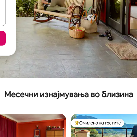
Месечни изнајмувања во близина
Омилено на гостите
Меѓу најуспешните „Омилени 