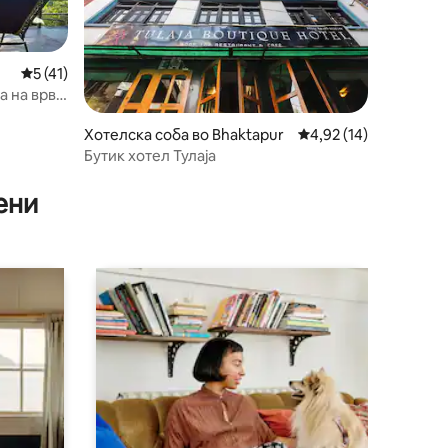
Просечна оцена: 5 од 5, 41 рецензии
5 (41)
а на врв
ду
Хотелска соба во Bhaktapur
Просечна оцена: 4,92
4,92 (14)
Бутик хотел Тулаја
ени