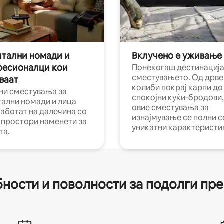
тални номади и
Вклучено е уживање
фесионалци кои
Понекогаш дестинација
сместувањето. Од дрве
ваат
колиби покрај карпи до
ни сместувања за
спокојни куќи-бродови,
тални номади и лица
овие сместувања за
работат на далечина со
изнајмување се полни с
и простори наменети за
уникатни карактеристи
та.
ности и поволности за подолги пр