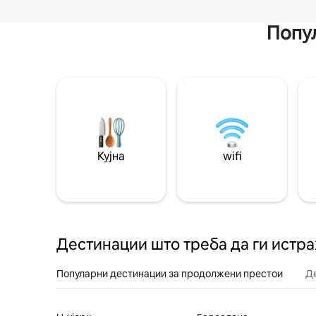
Попул
Кујна
wifi
Дестинации што треба да ги истр
Популарни дестинации за продолжени престои
Д