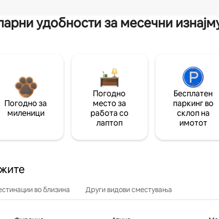
арни удобности за месечни изнај
Погодно
Бесплатен
Погодно за
место за
паркинг во
миленици
работа со
склоп на
лаптоп
имотот
ажите
естинации во близина
Други видови сместувања