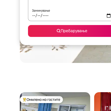
Заминување
Пребарување
Омилено на гостите
Меѓу најуспешните „Омилени на гостите“