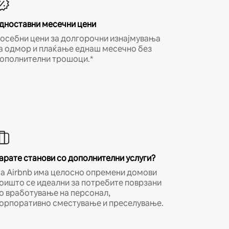
дноставни месечни цени
осебни цени за долгорочни изнајмувања
а одмор и плаќање еднаш месечно без
ополнителни трошоци.*
арате станови со дополнителни услуги?
а Airbnb има целосно опремени домови
оишто се идеални за потребите поврзани
о вработување на персонал,
орпоративно сместување и преселување.