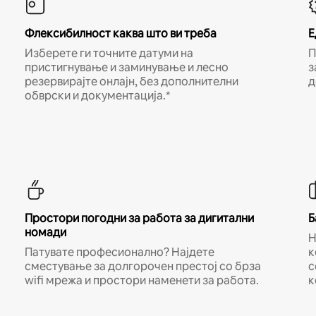
Флексибилност каква што ви треба
Е
Изберете ги точните датуми на
П
пристигнување и заминување и лесно
з
резервирајте онлајн, без дополнителни
д
обврски и документација.*
Простори погодни за работа за дигитални
Б
номади
Н
Патувате професионално? Најдете
к
сместување за долгорочен престој со брза
с
wifi мрежа и простори наменети за работа.
к