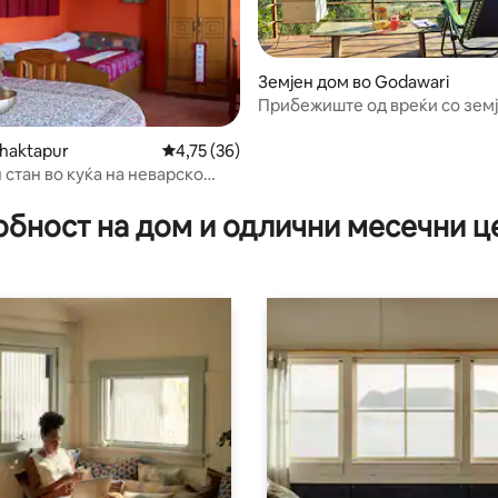
Земјен дом во Godawari
Прибежиште од вреќи со земј
на рид во близина на Катман
Bhaktapur
Просечна оцена: 4,75 од 5, 36 рецензии
4,75 (36)
 стан во куќа на неварско
 од 5, 37 рецензии
о
обност на дом и одлични месечни ц