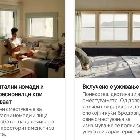
тални номади и
Вклучено е уживање
фесионалци кои
Понекогаш дестинација
сместувањето. Од дрве
ваат
колиби покрај карпи до
ни сместувања за
спокојни куќи-бродови,
тални номади и лица
овие сместувања за
работат на далечина со
изнајмување се полни с
и простори наменети за
уникатни карактеристи
та.