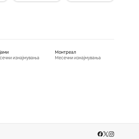
јами
Монтреал
сечни изнајмувања
Месечни изнајмувања