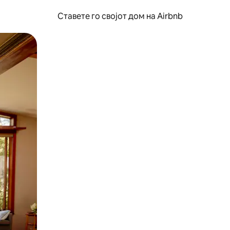
Ставете го својот дом на Airbnb
ње или со лизгање.