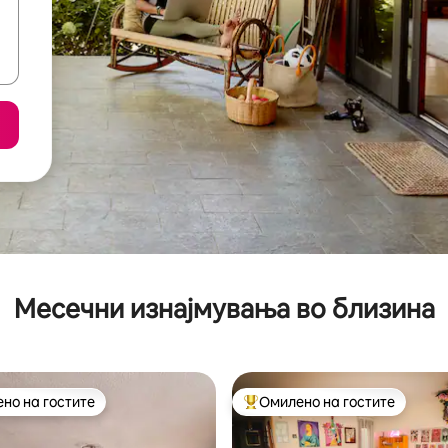
Месечни изнајмувања во близина
но на гостите
Омилено на гостите
јуспешните „Омилени на гостите“
Меѓу најуспешните „Омилени 