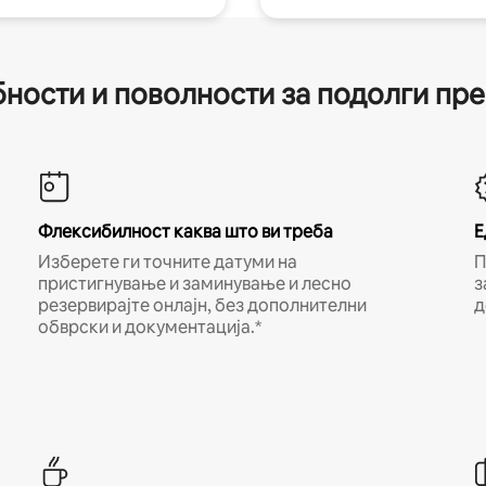
ности и поволности за подолги пр
Флексибилност каква што ви треба
Е
Изберете ги точните датуми на
П
пристигнување и заминување и лесно
з
резервирајте онлајн, без дополнителни
д
обврски и документација.*