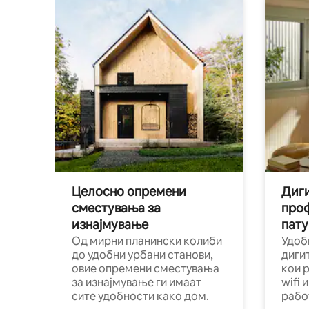
Целосно опремени
Диги
сместувања за
про
изнајмување
пату
Од мирни планински колиби
Удоб
до удобни урбани станови,
диги
овие опремени сместувања
кои 
за изнајмување ги имаат
wifi 
сите удобности како дом.
рабо