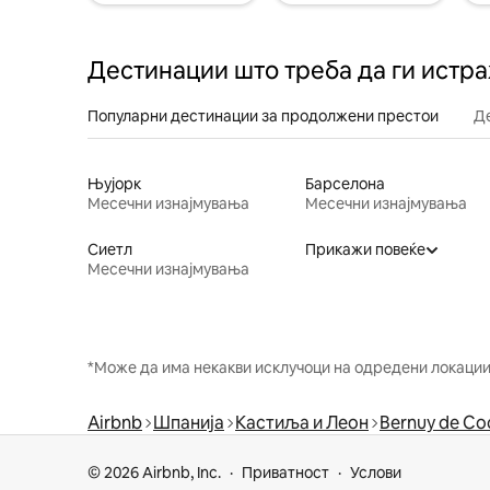
Дестинации што треба да ги истр
Популарни дестинации за продолжени престои
Д
Њујорк
Барселона
Месечни изнајмувања
Месечни изнајмувања
Сиетл
Прикажи повеќе
Месечни изнајмувања
*Може да има некакви исклучоци на одредени локации 
Airbnb
Шпанија
Кастиља и Леон
Bernuy de Co
© 2026 Airbnb, Inc.
Приватност
Услови