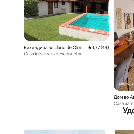
Викендица во Llano de Olme
Просечна оцена: 4,77
4,77 (44)
do
Casa ideal para desconectar
Дом во A
Casa Sant
Уд
миленич