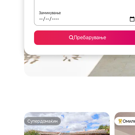
Заминување
Пребарување
Супердомаќин
Омиле
Супердомаќин
Меѓу на