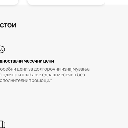
естои
дноставни месечни цени
осебни цени за долгорочни изнајмувања
а одмор и плаќање еднаш месечно без
ополнителни трошоци.*