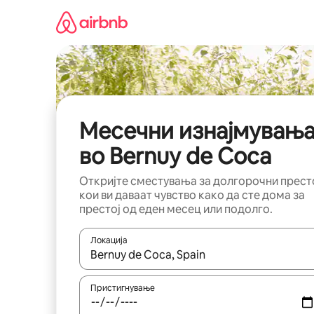
Прескокни
на
содржина
Месечни изнајмувањ
во Bernuy de Coca
Откријте сместувања за долгорочни прест
кои ви даваат чувство како да сте дома за
престој од еден месец или подолго.
Локација
Кога резултатите се достапни, движете се со 
Пристигнување