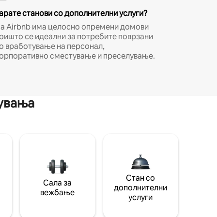
арате станови со дополнителни услуги?
а Airbnb има целосно опремени домови
оишто се идеални за потребите поврзани
о вработување на персонал,
орпоративно сместување и преселување.
мувања
Стан со
Сала за
дополнителни
вежбање
услуги