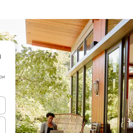
а
ои
копчињата со стрелки нагоре и надолу или истражувајте со допира