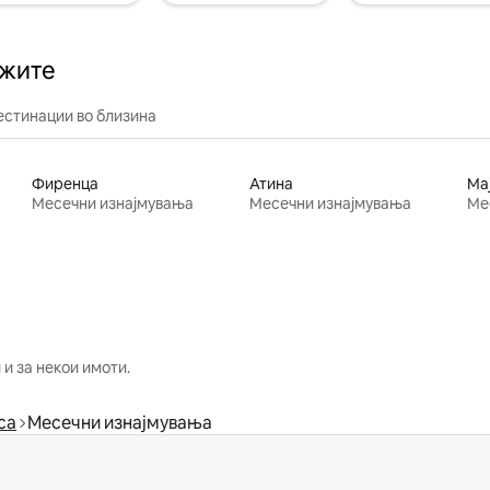
ажите
естинации во близина
Фиренца
Атина
Ма
Месечни изнајмувања
Месечни изнајмувања
Ме
и за некои имоти.
ca
Месечни изнајмувања