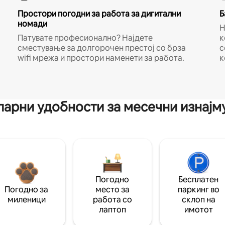
Простори погодни за работа за дигитални
Б
номади
Н
Патувате професионално? Најдете
к
сместување за долгорочен престој со брза
с
wifi мрежа и простори наменети за работа.
к
арни удобности за месечни изнај
Погодно
Бесплатен
Погодно за
место за
паркинг во
миленици
работа со
склоп на
лаптоп
имотот