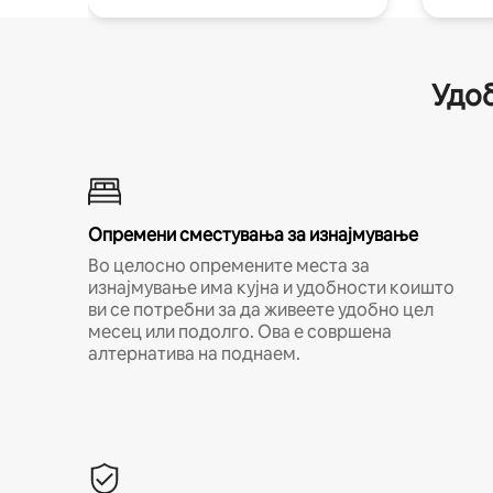
Удоб
Опремени сместувања за изнајмување
Во целосно опремените места за
изнајмување има кујна и удобности коишто
ви се потребни за да живеете удобно цел
месец или подолго. Ова е совршена
алтернатива на поднаем.