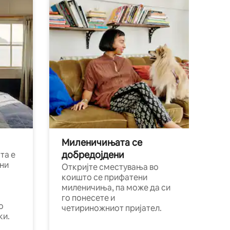
Миленичињата се
добредојдени
та е
ни
Откријте сместувања во
коишто се прифатени
миленичиња, па може да си
го понесете и
о
четириножниот пријател.
ки.