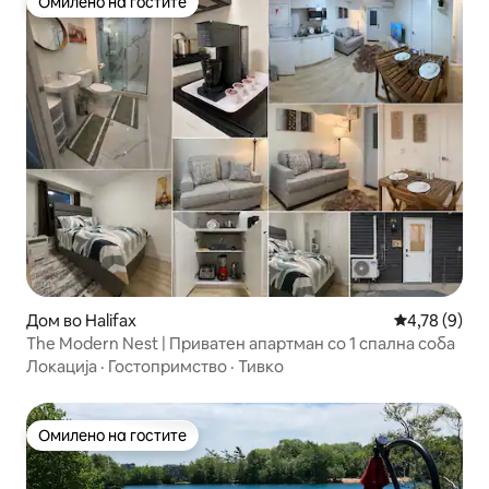
Омилено на гостите
Омилено на гостите
Дом во Halifax
Просечна оц
4,78 (9)
The Modern Nest | Приватен апартман со 1 спална соба
Локација
·
Гостопримство
·
Тивко
Омилено на гостите
Омилено на гостите