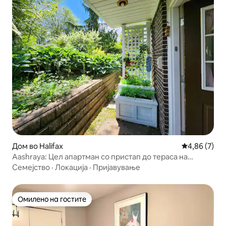
Дом во Halifax
Просечна оц
4,86 (7)
Aashraya: Цел апартман со пристап до тераса на
главното ниво
Семејство
·
Локација
·
Пријавување
Омилено на гостите
Омилено на гостите