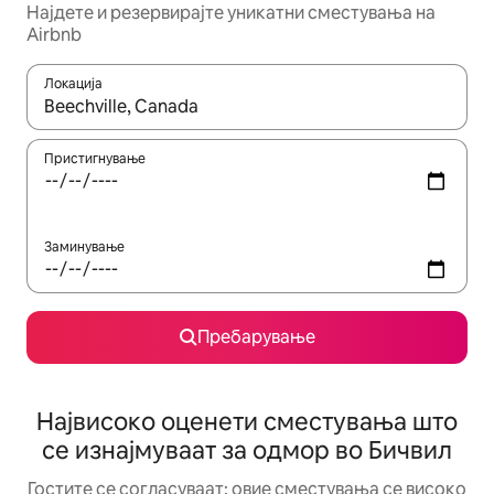
Најдете и резервирајте уникатни сместувања на
Airbnb
Локација
Кога резултатите се достапни, движете се со копчињата со 
Пристигнување
Заминување
Пребарување
Највисоко оценети сместувања што
се изнајмуваат за одмор во Бичвил
Гостите се согласуваат: овие сместувања се високо