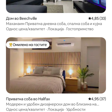
Дом во Beechville
Просечна оце
4,85 (33)
Маханаим Приватна дневна соба, спална соба и кујна
Однос цена/квалитет
·
Локација
·
Гостопримство
Омилено на гостите
Меѓу најуспешните „Омилени на гостите“
Приватна соба во Halifax
Просечна оце
4,95 (37)
Модерен и удобен дизајнерски дом во близина на
Халифакс
Однос цена/квалитет
·
Локација
·
Удобности