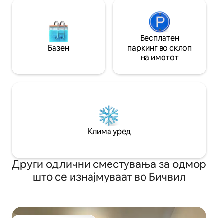
Бесплатен
Базен
паркинг во склоп
на имотот
Клима уред
Други одлични сместувања за одмор
што се изнајмуваат во Бичвил