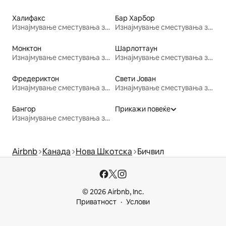
Халифакс
Бар Харбор
Изнајмување сместувања за одмор
Изнајмување сместувања за одмор
Монктон
Шарлоттаун
Изнајмување сместувања за одмор
Изнајмување сместувања за одмор
Фредериктон
Свети Јован
Изнајмување сместувања за одмор
Изнајмување сместувања за одмор
Бангор
Прикажи повеќе
Изнајмување сместувања за одмор
Airbnb
Канада
Нова Шкотска
Бичвил
© 2026 Airbnb, Inc.
Приватност
Услови