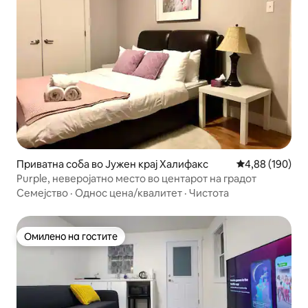
Приватна соба во Јужен крај Халифакс
Просечна оцен
4,88 (190)
Purple, неверојатно место во центарот на градот
Семејство
·
Однос цена/квалитет
·
Чистота
Омилено на гостите
Омилено на гостите