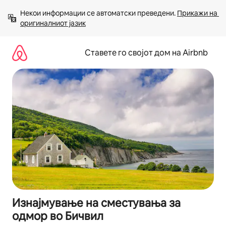
Прескокни
Некои информации се автоматски преведени. 
Прикажи на 
на
оригиналниот јазик
содржина
Ставете го својот дом на Airbnb
Изнајмување на сместувања за
одмор во Бичвил