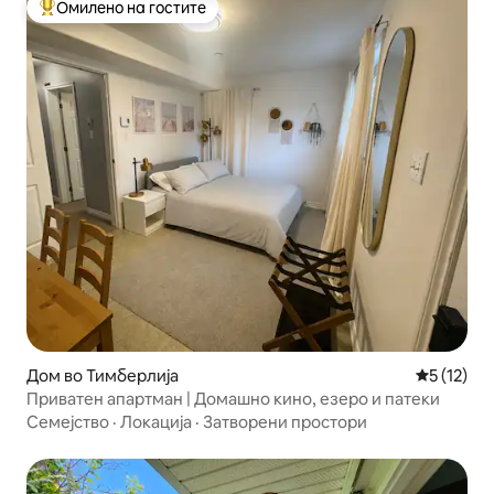
Омилено на гостите
Меѓу најуспешните „Омилени на гостите“
Дом во Тимберлија
Просечна 
5 (12)
Приватен апартман | Домашно кино, езеро и патеки
Семејство
·
Локација
·
Затворени простори