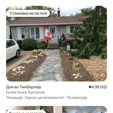
Омилено на гостите
Меѓу најуспешните „Омилени на гостите“
Дом во Тимберлија
Просечна оце
4,98 (62)
Еклектичен бунгалов
Локација
·
Однос цена/квалитет
·
Телевизија