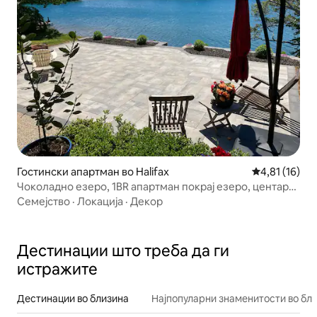
Гостински апартман во Halifax
Просечна оце
4,81 (16)
Чоколадно езеро, 1BR апартман покрај езеро, центар
на градот
Семејство
·
Локација
·
Декор
Дестинации што треба да ги
истражите
Дестинации во близина
Најпопуларни знаменитости во бл