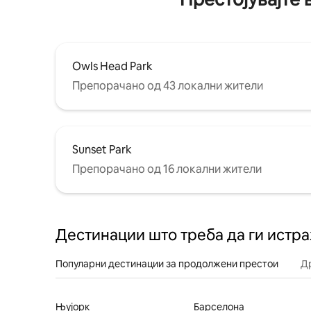
Owls Head Park
Препорачано од 43 локални жители
Sunset Park
Препорачано од 16 локални жители
Дестинации што треба да ги истр
Популарни дестинации за продолжени престои
Д
Њујорк
Барселона