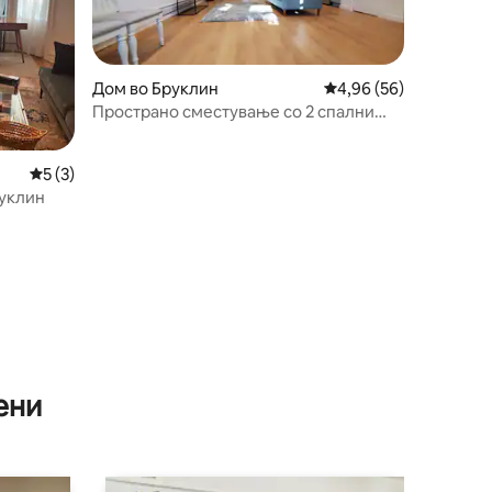
Дом во Бруклин
Просечна оцена: 4,96
4,96 (56)
Пространо сместување со 2 спални
соби во Бруклин, брз воз до Менхетен,
безбедно
Просечна оцена: 5 од 5, 3 рецензии
5 (3)
руклин
ени