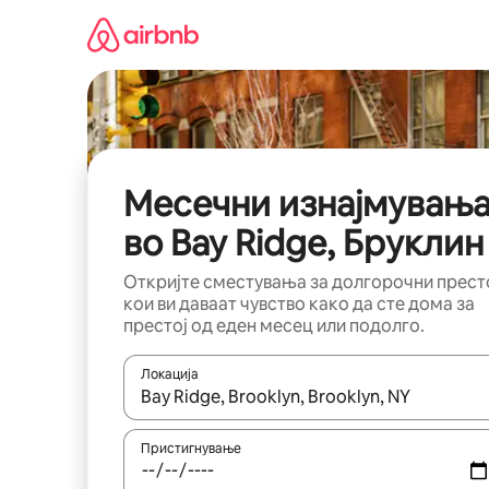
Прескокни
на
содржина
Месечни изнајмувањ
во Bay Ridge, Бруклин
Откријте сместувања за долгорочни прест
кои ви даваат чувство како да сте дома за
престој од еден месец или подолго.
Локација
Кога резултатите се достапни, движете се со 
Пристигнување