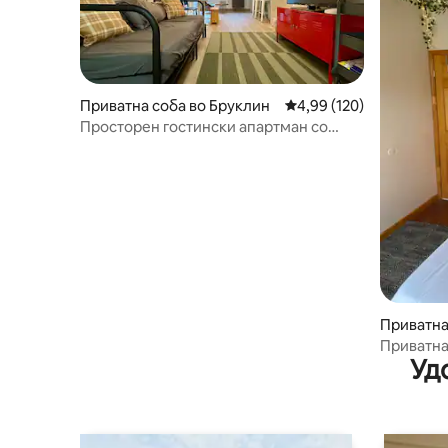
Приватна соба во Бруклин
Просечна оцена: 4,99 
4,99 (120)
Просторен гостински апартман со
приватен влез и бања
Приватна
Приватна
Уд
залив Ри