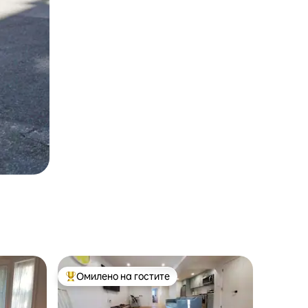
Омилено на гостите
Меѓу најуспешните „Омилени на гостите“