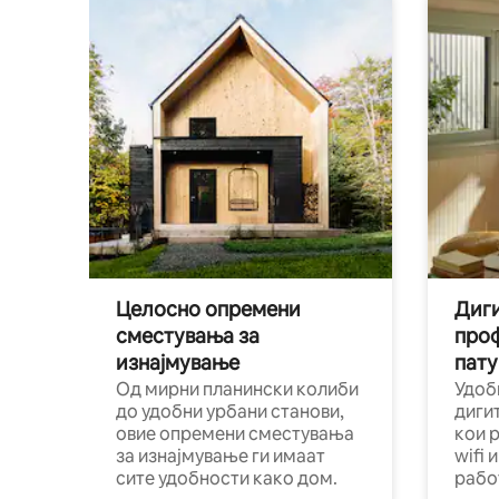
Целосно опремени
Диги
сместувања за
про
изнајмување
пату
Од мирни планински колиби
Удоб
до удобни урбани станови,
диги
овие опремени сместувања
кои 
за изнајмување ги имаат
wifi 
сите удобности како дом.
рабо