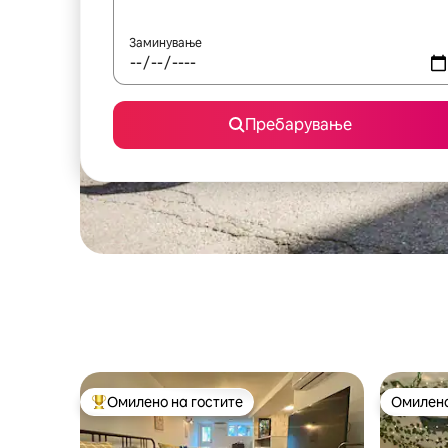
Заминување
Пребарување
Омилено на гостите
Омилено
Меѓу најуспешните „Омилени на гостите“
Омилено