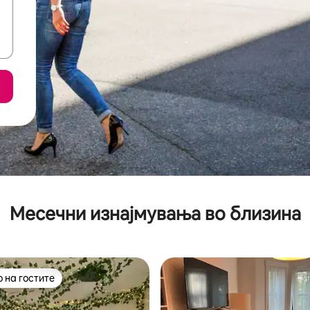
Месечни изнајмувања во близина
 на гостите
 на гостите