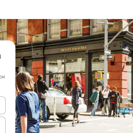
а
ои
копчињата со стрелки нагоре и надолу или истражувајте со допира