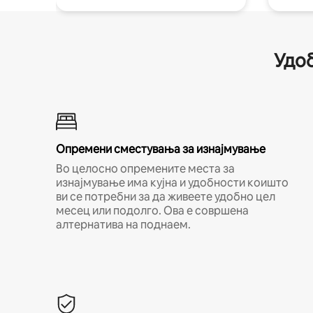
Удоб
Опремени сместувања за изнајмување
Во целосно опремените места за
изнајмување има кујна и удобности коишто
ви се потребни за да живеете удобно цел
месец или подолго. Ова е совршена
алтернатива на поднаем.