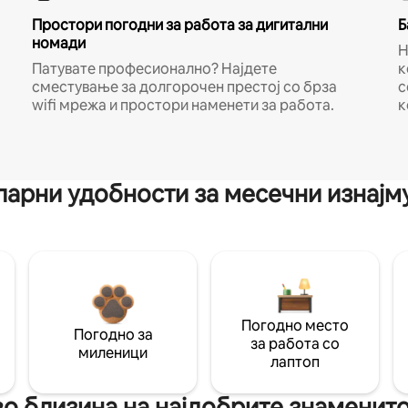
Простори погодни за работа за дигитални
Б
номади
Н
Патувате професионално? Најдете
к
сместување за долгорочен престој со брза
с
wifi мрежа и простори наменети за работа.
к
арни удобности за месечни изнај
Погодно место
Погодно за
за работа со
миленици
лаптоп
во близина на најдобрите знаменит