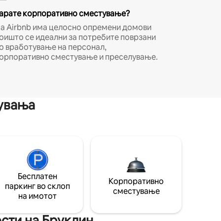
арате корпоративно сместување?
а Airbnb има целосно опремени домови
оишто се идеални за потребите поврзани
о вработување на персонал,
орпоративно сместување и преселување.
мувања
Бесплатен
Корпоративно
паркинг во склоп
сместување
на имотот
ости на Бруклин