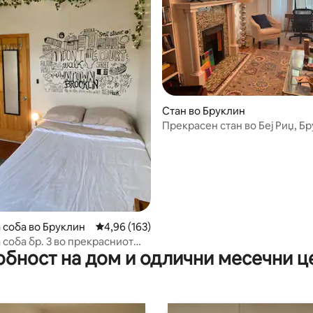
од 5, 120 рецензии
Стан во Бруклин
Прекрасен стан во Беј Риџ, Б
 соба во Бруклин
Просечна оцена: 4,96 од 5, 163 рецензии
4,96 (163)
 соба бр. 3 во прекрасниот
обност на дом и одлични месечни ц
џ