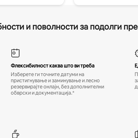
ности и поволности за подолги пр
Флексибилност каква што ви треба
Е
Изберете ги точните датуми на
П
пристигнување и заминување и лесно
з
резервирајте онлајн, без дополнителни
д
обврски и документација.*