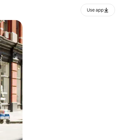
Use app
ње или со лизгање.