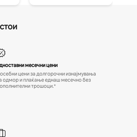
естои
дноставни месечни цени
осебни цени за долгорочни изнајмувања
а одмор и плаќање еднаш месечно без
ополнителни трошоци.*