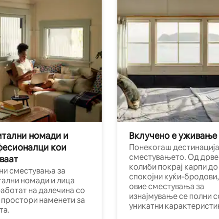
тални номади и
Вклучено е уживање
фесионалци кои
Понекогаш дестинација
сместувањето. Од дрве
ваат
колиби покрај карпи до
ни сместувања за
спокојни куќи-бродови,
тални номади и лица
овие сместувања за
работат на далечина со
изнајмување се полни с
и простори наменети за
уникатни карактеристи
та.