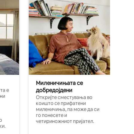
Миленичињата се
добредојдени
та е
ни
Откријте сместувања во
коишто се прифатени
миленичиња, па може да си
го понесете и
о
четириножниот пријател.
ки.