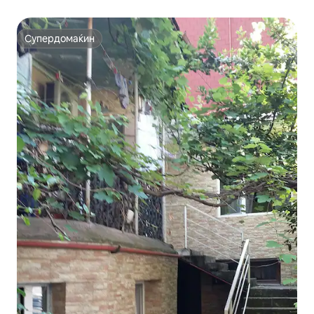
Супердомаќин
Супердомаќин