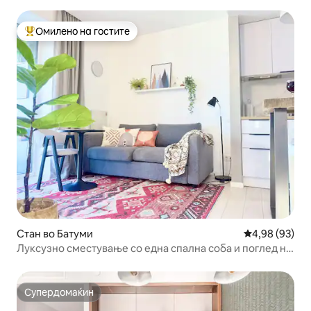
Омилено на гостите
Меѓу најуспешните „Омилени на гостите“
Стан во Батуми
Просечна оце
4,98 (93)
Луксузно сместување со една спална соба и поглед на
морето
Супердомаќин
Супердомаќин