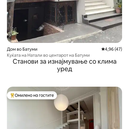
Дом во Батуми
Просечна оце
4,96 (47)
Куќата на Натали во центарот на Батуми
Станови за изнајмување со клима
уред
Омилено на гостите
Меѓу најуспешните „Омилени на гостите“