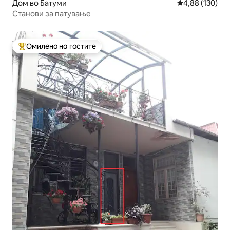
Дом во Батуми
Просечна оцен
4,88 (130)
Станови за патување
Омилено на гостите
Меѓу најуспешните „Омилени на гостите“