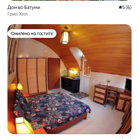
Дом во Батуми
Просечна
5 (6)
Грин Хил
Омилено на гостите
Омилено на гостите