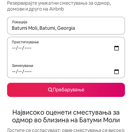
Резервирајте уникатни сместувања за одмор,
домови и друго на Airbnb
Локација
Кога резултатите се достапни, движете се со копчињата со 
Пристигнување
Заминување
Пребарување
Највисоко оценети сместувања за
одмор во близина на Батуми Моли
Гостите се согласуваат: овие сместувања се високо