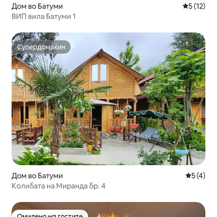
Дом во Батуми
Просечна 
5 (12)
ВИП вила Батуми 1
Супердомаќин
Супердомаќин
Дом во Батуми
Просечна
5 (4)
Колибата на Миранда бр. 4
Омилено на гостите