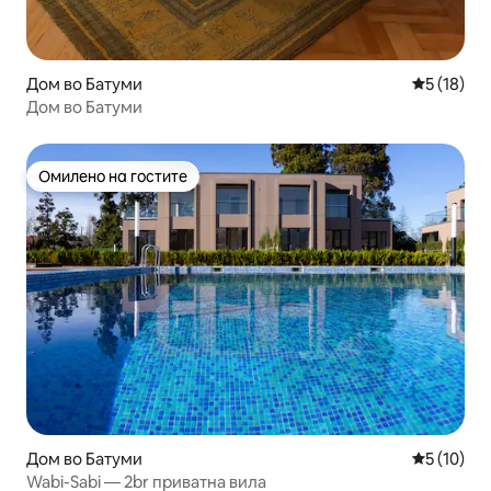
Дом во Батуми
Просечна 
5 (18)
Дом во Батуми
Омилено на гостите
Омилено на гостите
Дом во Батуми
Просечна 
5 (10)
Wabi-Sabi — 2br приватна вила