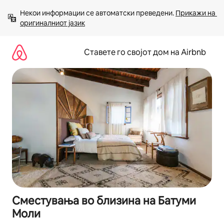
Прескокни
Некои информации се автоматски преведени. 
Прикажи на 
на
оригиналниот јазик
содржина
Ставете го својот дом на Airbnb
Сместувања во близина на Батуми
Моли