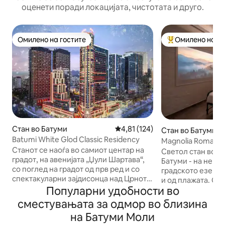
оценети поради локацијата, чистотата и друго.
Омилено на гостите
Омилено на го
Омилено на гостите
Меѓу најуспешни
Стан во Батуми
Просечна оцена: 4,81 од 5, 12
4,81 (124)
Стан во Батуми
Batumi White Glod Classic Residency
Magnolia Romanti
Станот се наоѓа во самиот центар на
Светол стан во с
градот, на авенијата „Џули Шартава“,
Батуми - на неко
со поглед на градот од прв ред и со
градското езеро 
спектакуларни зајдисонца над Црното
и од плажата. Овде е лесно да се
Море во Батуми.Станот е стан со
Популарни удобности во
опуштите: утринс
дополнителни услуги на висок кат во
кафе со капсули 
сместувањата за одмор во близина
истата зграда со Billionaire Hotel &
на вечерниот гра
на Батуми Моли
Casino, а достапни се и дополнителни
надвор од прозор