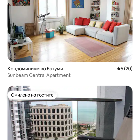
Кондоминиум во Батуми
Просечна 
5 (20)
Sunbeam Central Apartment
Омилено на гостите
Омилено на гостите