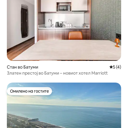
Стан во Батуми
Просечна
5 (4)
Златен престој во Батуми – новиот хотел Marriott
Омилено на гостите
Омилено на гостите