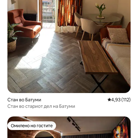
Стан во Батуми
Просечна оцен
4,93 (112)
Стан во стариот дел на Батуми
Омилено на гостите
Омилено на гостите