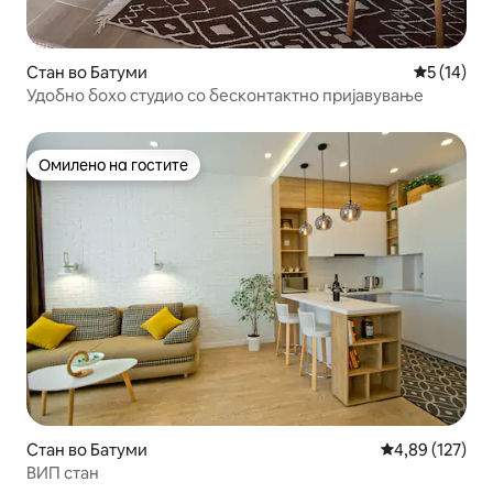
Стан во Батуми
Просечна 
5 (14)
Удобно бохо студио со бесконтактно пријавување
Омилено на гостите
Омилено на гостите
Стан во Батуми
Просечна оцен
4,89 (127)
ВИП стан