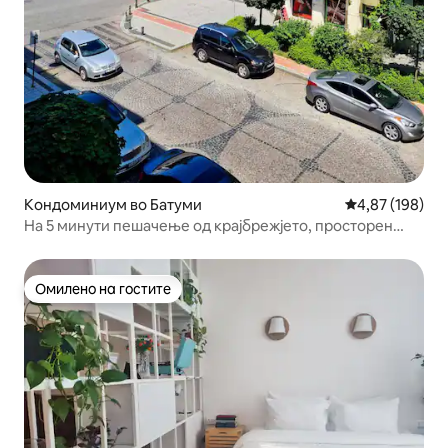
Кондоминиум во Батуми
Просечна оцен
4,87 (198)
На 5 минути пешачење од крајбрежјето, просторен
рамен, поглед кон паркот
Омилено на гостите
Омилено на гостите