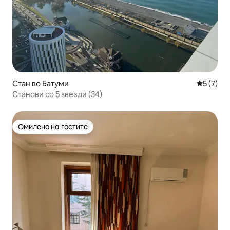
Стан во Батуми
Просечна
5 (7)
Станови со 5 ѕвезди (34)
Омилено на гостите
Омилено на гостите