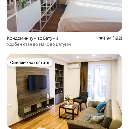
Кондоминиум во Батуми
Просечна оцен
4,94 (192)
Удобен стан во Иако во Батуми
Омилено на гостите
Омилено на гостите