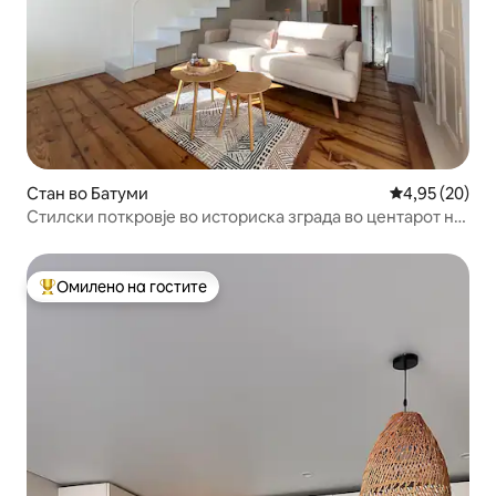
Стан во Батуми
Просечна оце
4,95 (20)
Стилски поткровје во историска зграда во центарот на
градот
Омилено на гостите
Меѓу најуспешните „Омилени на гостите“