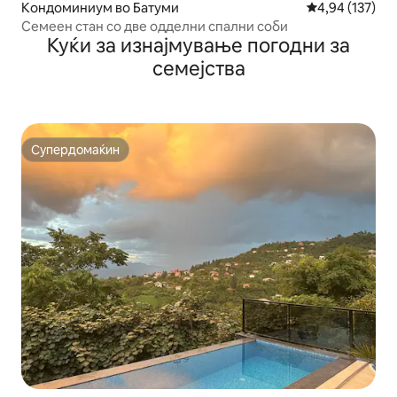
Кондоминиум во Батуми
Просечна оцен
4,94 (137)
Семеен стан со две одделни спални соби
Куќи за изнајмување погодни за
семејства
Супердомаќин
Супердомаќин