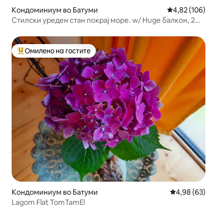
Кондоминиум во Батуми
Просечна оцен
4,82 (106)
Стилски уреден стан покрај море. w/ Huge балкон, 2
спални соби
Омилено на гостите
Меѓу најуспешните „Омилени на гостите“
Кондоминиум во Батуми
Просечна оце
4,98 (63)
Lagom Flat TomTamEl