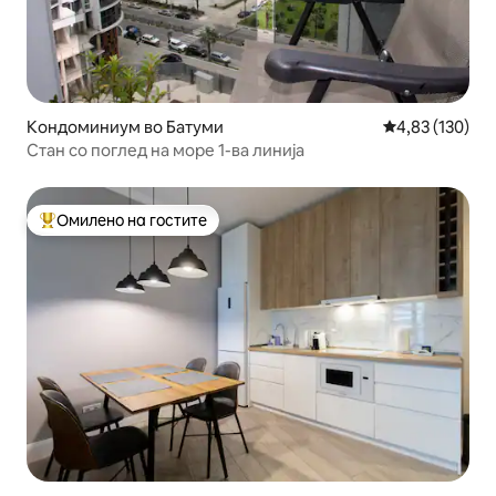
Кондоминиум во Батуми
Просечна оцен
4,83 (130)
Стан со поглед на море 1-ва линија
Омилено на гостите
Меѓу најуспешните „Омилени на гостите“