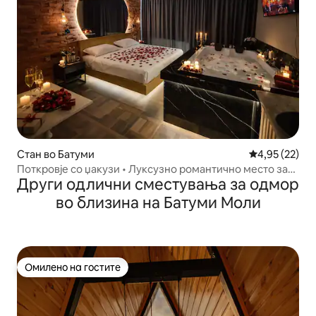
Стан во Батуми
Просечна оце
4,95 (22)
Поткровје со џакузи • Луксузно романтично место за
Други одлични сместувања за одмор
одмор • Батуми
во близина на Батуми Моли
Омилено на гостите
Омилено на гостите