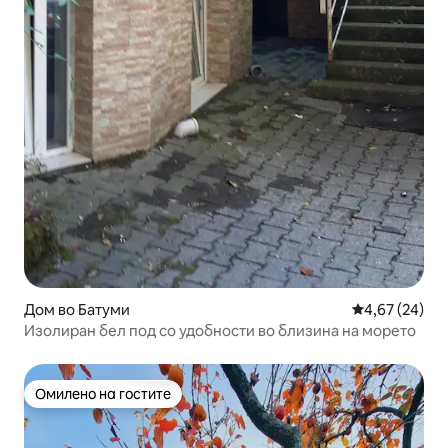
Дом во Батуми
Просечна оце
4,67 (24)
Изолиран бел под со удобности во близина на морето
Омилено на гостите
Омилено на гостите