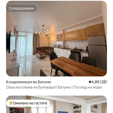
Супердомаќин
Супердомаќин
Кондоминиум во Батуми
Просечна оце
4,89 (28)
Оаза на плажа на булеварот Батуми | Поглед на море
Омилено на гостите
Меѓу најуспешните „Омилени на гостите“