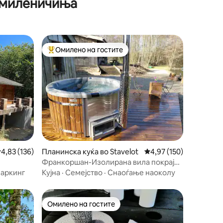
и миленичиња
Омилено на гостите
Меѓу најуспешните „Омилени на гостите“
росечна оцена: 4,83 од 5, 136 рецензии
4,83 (136)
Планинска куќа во Stavelot
Просечна оцена: 4,97 
4,97 (150)
Франкоршан-Изолирана вила покрај
езерце
аркинг
Кујна
·
Семејство
·
Снаоѓање наоколу
Омилено на гостите
Омилено на гостите