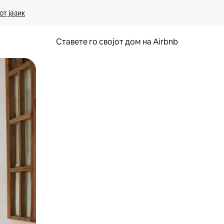
т јазик
Ставете го својот дом на Airbnb
ње или со лизгање.