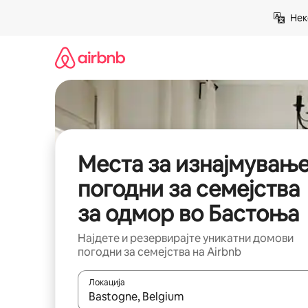
Прескокни
Нек
на
содржина
Места за изнајмувањ
погодни за семејства
за одмор во Бастоња
Најдете и резервирајте уникатни домови
погодни за семејства на Airbnb
Локација
Кога резултатите се достапни, движете се со 