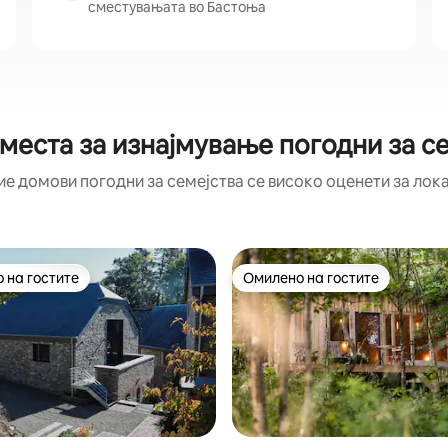
сместувањата во Бастоња
места за изнајмување погодни за с
ие домови погодни за семејства се високо оценети за лока
 на гостите
Омилено на гостите
 на гостите
Омилено на гостите