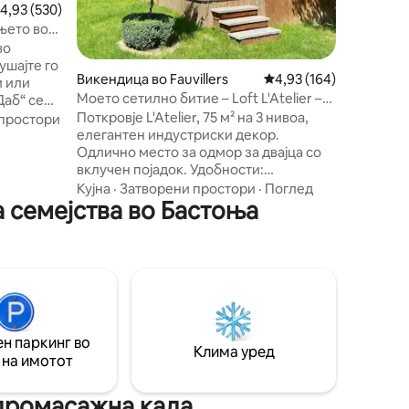
росечна оцена: 4,93 од 5, 530 рецензии
4,93 (530)
амбиент
њето во
неговата
во
совршено
ушајте го
патници,
Викендица во Fauvillers
Просечна оцена: 4,93 
4,93 (164)
и или
(со деца)
Моето сетилно битие – Loft L'Atelier –
Даб“ се
вклучен е појадок
ropacamp
Поткровје L'Atelier, 75 м² на 3 нивоа,
простори
ен Хуберт
елегантен индустриски декор.
от се
Одлично место за одмор за двајца со
вклучен појадок. Удобности:
 за
дополнителен брачен кревет (широк
Кујна
·
Затворени простори
·
Поглед
а седнете
 семејства во Бастоња
180 – 220 см), инфрацрвена сауна, бања
јалник и
со када, голем италијански туш,
д
опремена кујна, дневна соба со XL
апни се
телевизор и опкружувачки звук.
50 метри.
Сончева тераса со скара. Се наоѓа
пред езерцата во паркот за дивеч, на
влезот од шумата Анлиер. Уникатно
место за да се опуштите и да уживате
н паркинг во
во природата максимално.
Клима уред
 на имотот
идромасажна када