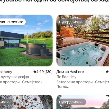
но на гостите
Супердомаќин
јуспешните „Омилени на гостите“
Супердомаќин
almedy
Просечна оцена: 4,99 од 5, 130 рецензии
4,99 (130)
Дом во Hastiere
П
од 5, 172 рецензии
 луксуз за двајца.
Ле Бали Мун
и простори
·
Семејство
·
Затворени простори
·
Семејс
Поглед
омаќин
Супердомаќин
омаќин
Супердомаќин