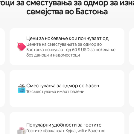
оци за сместувања за одмор за изн
семејства во Бастоња
Цени за ноќевање кои почнуваат од
Цените на сместувањата за одмор во
Бастоња почнуваат од 60 $ USD за ноќевање
без даноци и надоместоци
Сместувања за одмор со базен
10 сместувања имаат базени
Популарни удобности за гостите
Гостите обожаваат Кујна, wifi и Базен во