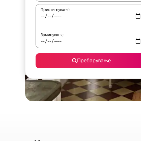
Пристигнување
Заминување
Пребарување