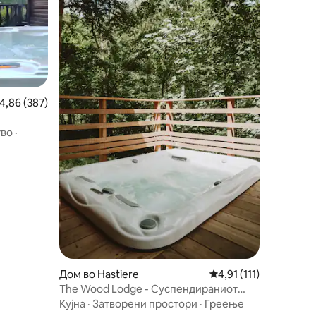
росечна оцена: 4,86 од 5, 387 рецензии
4,86 (387)
тво
·
Дом во Hastiere
Просечна оцена: 4,91
4,91 (111)
The Wood Lodge - Суспендираниот
момент
Кујна
·
Затворени простори
·
Греење