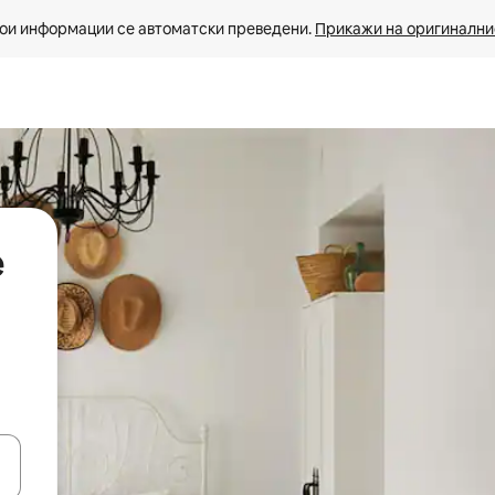
ои информации се автоматски преведени. 
Прикажи на оригиналнио
е
копчињата со стрелки нагоре и надолу или истражувајте со допира