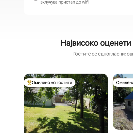
вклучува пристап до wifi
Највисоко оценети 
Гостите се едногласни: ов
Омилено на гостите
Омилено
Меѓу најуспешните „Омилени на гостите“
Омилено