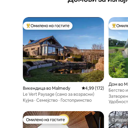
Омилено на гостите
Омиле
Меѓу најуспешните „Омилени на гостите“
Меѓу на
Дом во M
Викендица во Malmedy
Просечна оцена: 4,99 
4,99 (172)
Бегство и
Le Vert Paysage (само за возрасни)
Затворен
Кујна
·
Семејство
·
Гостопримство
Удобност
Омилено на гостите
Суперд
Омилено на гостите
Суперд