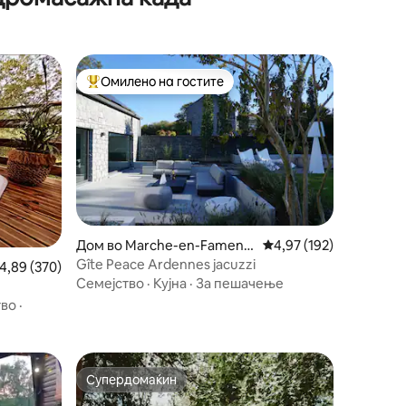
Омилено на гостите
Меѓу најуспешните „Омилени на гостите“
Дом во Marche-en-Famenn
Просечна оцена: 4,97 
4,97 (192)
e
Gîte Peace Ardennes jacuzzi
росечна оцена: 4,89 од 5, 370 рецензии
4,89 (370)
Семејство
·
Кујна
·
За пешачење
тво
·
Супердомаќин
Супердомаќин