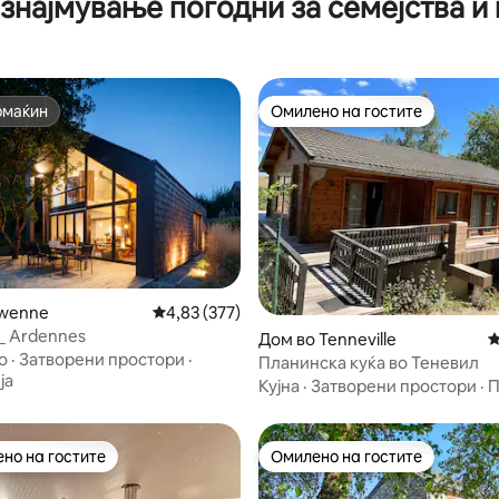
знајмување погодни за семејства 
омаќин
Омилено на гостите
омаќин
Омилено на гостите
Awenne
Просечна оцена: 4,83 од 5, 377 рецензии
4,83 (377)
од 5, 133 рецензии
l _ Ardennes
Дом во Tenneville
П
о
·
Затворени простори
·
Планинска куќа во Теневил
ја
Кујна
·
Затворени простори
·
П
но на гостите
Омилено на гостите
јуспешните „Омилени на гостите“
Омилено на гостите