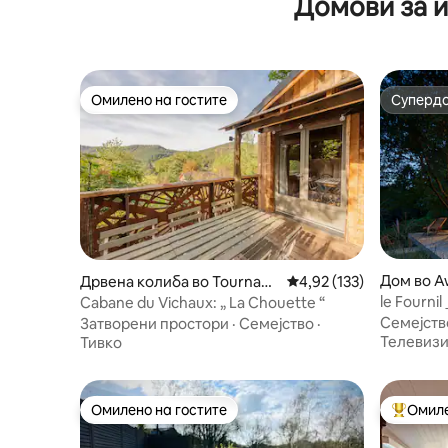
Домови за и
Омилено на гостите
Суперд
Омилено на гостите
Суперд
Дом во 
Дрвена колиба во Tournava
Просечна оцена: 4,92 
4,92 (133)
ux
le Fourni
Cabane du Vichaux: „ La Chouette “
Семејств
Затворени простори
·
Семејство
·
Телевизи
Тивко
Омилено на гостите
Омиле
Омилено на гостите
Меѓу на