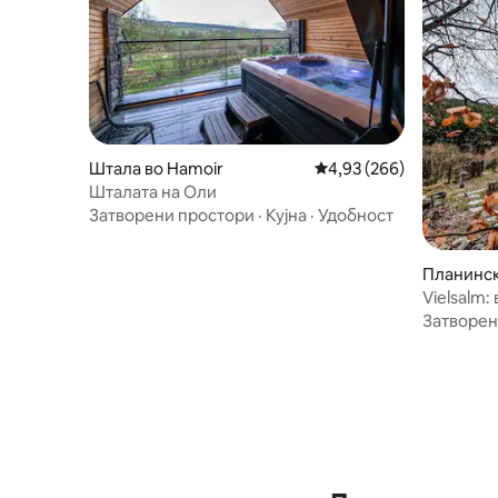
Штала во Hamoir
Просечна оцена: 4,93 
4,93 (266)
Шталата на Оли
Затворени простори
·
Кујна
·
Удобност
Планинска
Vielsalm:
џакузи.
Затворен