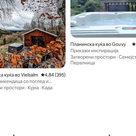
Планинска куќа во Gouvy
П
од 5, 266 рецензии
Прикажи инспирација
Затворени простори
·
Семејс
Пералница
 куќа во Vielsalm
Просечна оцена: 4,84 од 5, 395 рецензии
4,84 (395)
 викендица со поглед и
и простори
·
Кујна
·
Када