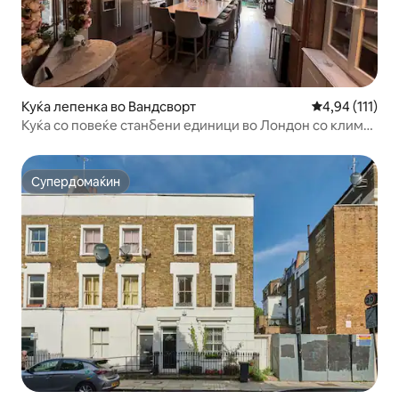
Куќа лепенка во Вандсворт
Просечна оцен
4,94 (111)
Куќа со повеќе станбени единици во Лондон со клима
уред. Патни Риверсајд
Супердомаќин
Супердомаќин