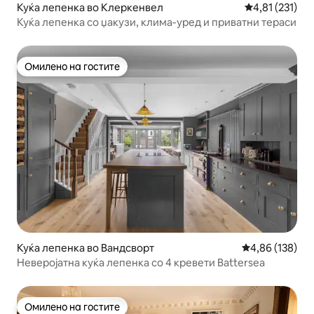
Куќа лепенка во Клеркенвел
Просечна оцен
4,81 (231)
Куќа лепенка со џакузи, клима-уред и приватни тераси
Омилено на гостите
Омилено на гостите
Куќа лепенка во Вандсворт
Просечна оцен
4,86 (138)
Неверојатна куќа лепенка со 4 кревети Battersea
Омилено на гостите
Омилено на гостите