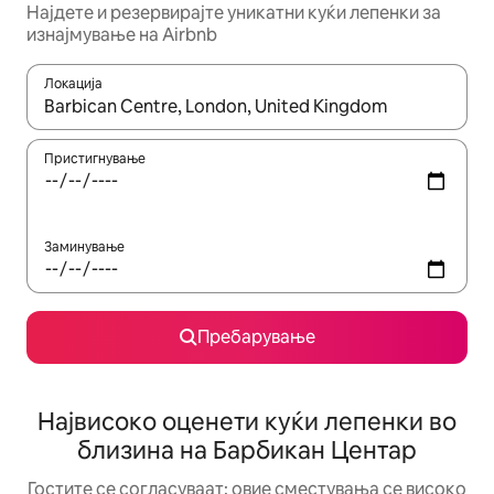
Најдете и резервирајте уникатни куќи лепенки за
изнајмување на Airbnb
Локација
Кога резултатите се достапни, движете се со копчињата со 
Пристигнување
Заминување
Пребарување
Највисоко оценети куќи лепенки во
близина на Барбикан Центар
Гостите се согласуваат: овие сместувања се високо