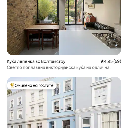
Куќа лепенка во Волтамстоу
Просечна оце
4,95 (59)
Светло поплавена викторијанска куќа на одлична
локација
Омилено на гостите
Меѓу најуспешните „Омилени на гостите“