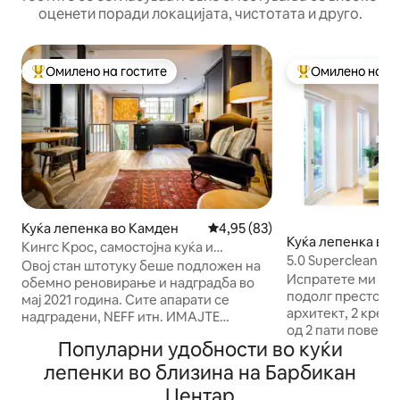
оценети поради локацијата, чистотата и друго.
Омилено на гостите
Омилено на го
Меѓу најуспешните „Омилени на гостите“
Меѓу најуспешни
Куќа лепенка во Камден
Просечна оцена: 4,95 од 5, 8
4,95 (83)
Куќа лепенка во 
Кингс Крос, самостојна куќа и
5.0 Superclean Isl
приватна градина
Овој стан штотуку беше подложен на
Beauvoir
Испратете ми пор
обемно реновирање и надградба во
подолг престој Дизајниран од
мај 2021 година. Сите апарати се
архитект, 2 кревета, тавани со висина
надградени, NEFF итн. ИМАЈТЕ
од 2 пати повеќе
ПРЕДВИД За гостите кои престојуваат
Популарни удобности во куќи
кои се отвораат к
до една недела, неделниот
градина во дворо
надоместок за чистење е вклучен при
лепенки во близина на Барбикан
White Company. О
резервирањето. За гостите кои
Центар
N1 Islington ЦЕНТРАЛЕН ЛОНДОН,