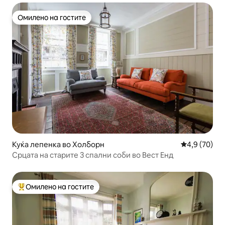
Омилено на гостите
Омилено на гостите
Куќа лепенка во Холборн
Просечна оц
4,9 (70)
Срцата на старите 3 спални соби во Вест Енд
Омилено на гостите
Меѓу најуспешните „Омилени на гостите“