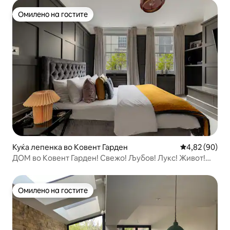
Омилено на гостите
Омилено на гостите
Куќа лепенка во Ковент Гарден
Просечна оце
4,82 (90)
ДОМ во Ковент Гарден! Свежо! Љубов! Лукс! Живот!
Стил!
Омилено на гостите
Омилено на гостите