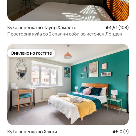
Куќа лепенка во Тауер Хамлетс
Просечна оцен
4,91 (108)
Просторна куќа со 2 спални соби во источен Лондон
Омилено на гостите
Омилено на гостите
Куќа лепенка во Хакни
Просечна о
5,0 (7)