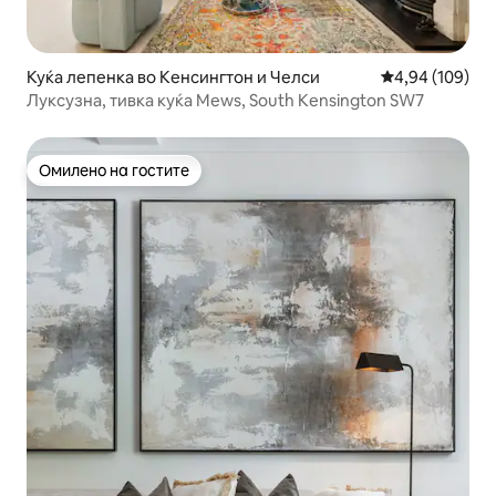
Куќа лепенка во Кенсингтон и Челси
Просечна оцен
4,94 (109)
Луксузна, тивка куќа Mews, South Kensington SW7
Омилено на гостите
Омилено на гостите