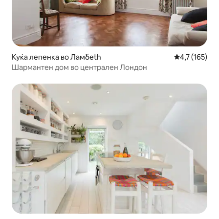
Куќа лепенка во Ламбeth
Просечна оце
4,7 (165)
Шармантен дом во централен Лондон