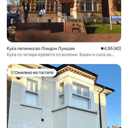
Куќа лепенка во Лондон Луишам
Просечна оце
4,95 (40)
Куќа со четири кревета со возење. Базен и сала за
вежбање на неколку минути
Омилено на гостите
Меѓу најуспешните „Омилени на гостите“