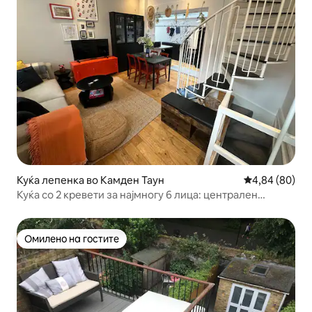
Куќа лепенка во Камден Таун
Просечна оце
4,84 (80)
Куќа со 2 кревети за најмногу 6 лица: централен
Лондон
Омилено на гостите
Омилено на гостите