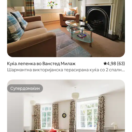
Куќа лепенка во Ванстед Милаж
Просечна оце
4,98 (63)
Шармантна викторијанска терасирана куќа со 2 спални
соби
Супердомаќин
Супердомаќин