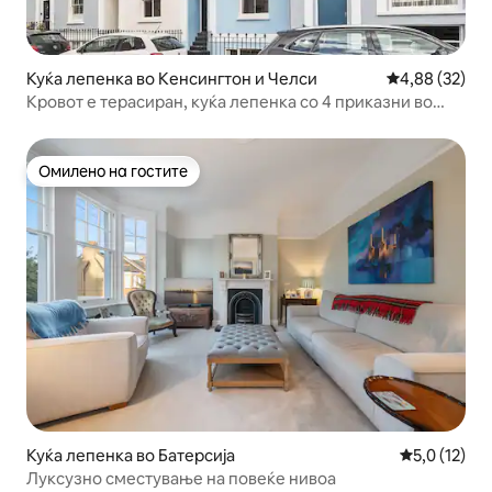
Куќа лепенка во Кенсингтон и Челси
Просечна оце
4,88 (32)
Кровот е терасиран, куќа лепенка со 4 приказни во
Нотингхил
Омилено на гостите
Омилено на гостите
Куќа лепенка во Батерсија
Просечна оц
5,0 (12)
Луксузно сместување на повеќе нивоа