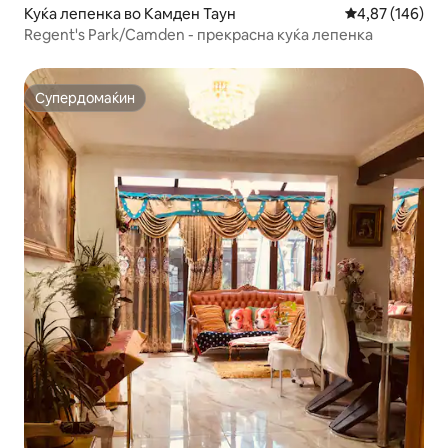
Куќа лепенка во Камден Таун
Просечна оцен
4,87 (146)
Regent's Park/Camden - прекрасна куќа лепенка
Супердомаќин
Супердомаќин