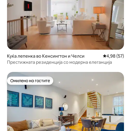
Куќа лепенка во Кенсингтон и Челси
Просечна оце
4,98 (57)
Престижната резиденција со модерна елеганција
Омилено на гостите
Омилено на гостите