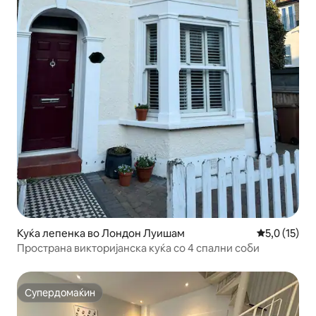
Куќа лепенка во Лондон Луишам
Просечна оц
5,0 (15)
Пространа викторијанска куќа со 4 спални соби
Супердомаќин
Супердомаќин