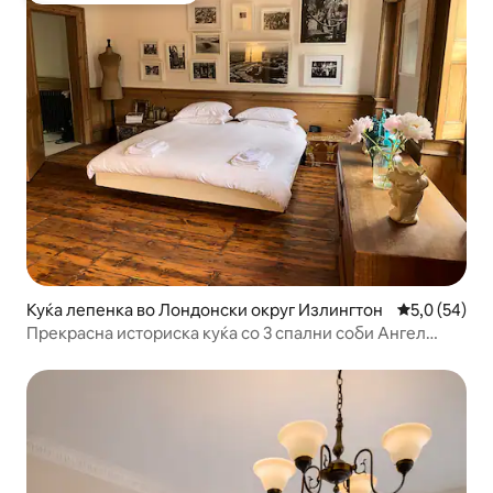
Куќа лепенка во Лондонски округ Излингтон
Просечна оц
5,0 (54)
Прекрасна историска куќа со 3 спални соби Ангел
Ислингтон