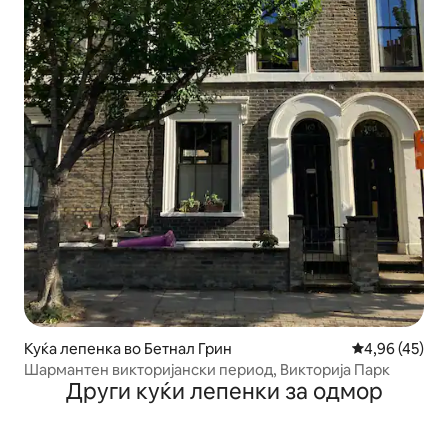
Куќа лепенка во Бетнал Грин
Просечна оце
4,96 (45)
Шармантен викторијански период, Викторија Парк
Други куќи лепенки за одмор