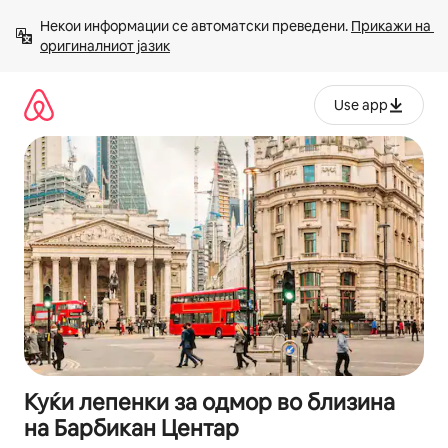
Прескокни
Некои информации се автоматски преведени. 
Прикажи на 
на
оригиналниот јазик
содржина
Use app
Куќи лепенки за одмор во близина
на Барбикан Центар