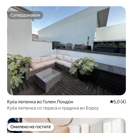
Супердомаќин
Супердомаќин
Куќа лепенка во Голем Лондон
Просечна о
5,0 (4)
Куќа лепенка со тераса и градина во Бороу
Омилено на гостите
Омилено на гостите