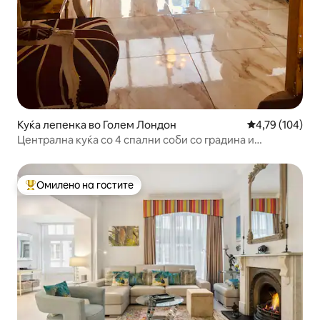
Куќа лепенка во Голем Лондон
Просечна оцен
4,79 (104)
Централна куќа со 4 спални соби со градина и
бесплатен паркинг
Омилено на гостите
Меѓу најуспешните „Омилени на гостите“