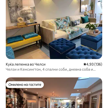
Куќа лепенка во Челси
Просечна оцен
4,93 (136)
Челзи и Кенсингтон, 4 спални соби, дневна соба и
трпезарија, оградена населба.
Омилено на гостите
Омилено на гостите