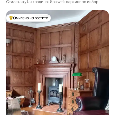
Стилска куќа+градина+брз wifi+паркинг по избор
Омилено на гостите
Меѓу најуспешните „Омилени на гостите“