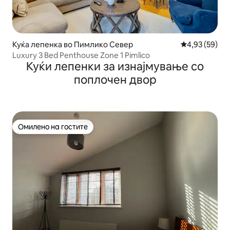
Куќа лепенка во Пимлико Север
Просечна оце
4,93 (59)
Luxury 3 Bed Penthouse Zone 1 Pimlico
Куќи лепенки за изнајмување со
поплочен двор
Омилено на гостите
Омилено на гостите