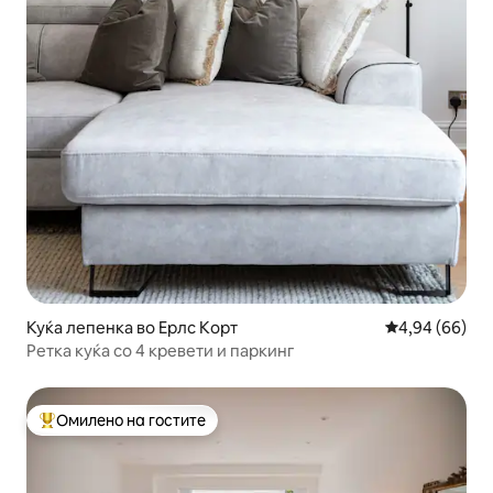
Куќа лепенка во Ерлс Корт
Просечна оце
4,94 (66)
Ретка куќа со 4 кревети и паркинг
Омилено на гостите
Меѓу најуспешните „Омилени на гостите“