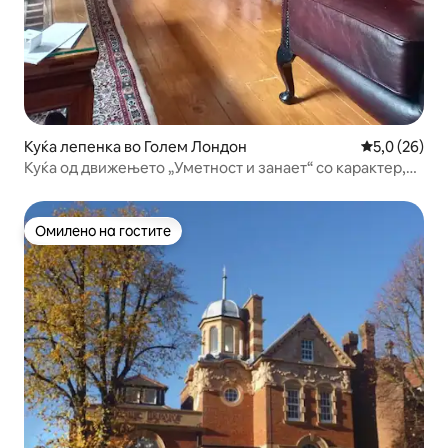
Куќа лепенка во Голем Лондон
Просечна оц
5,0 (26)
Куќа од движењето „Уметност и занает“ со карактер,
заштитена како споменик од II степен
Омилено на гостите
Омилено на гостите