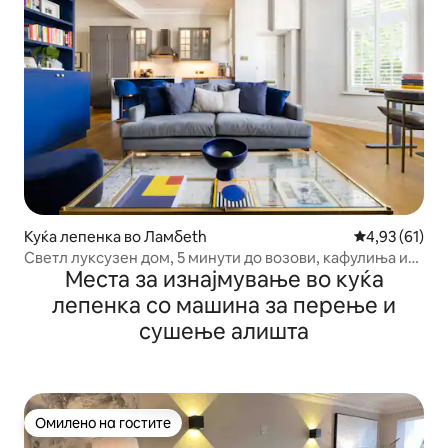
Куќа лепенка во Ламбeth
Просечна оце
4,93 (61)
Светл луксузен дом, 5 минути до возови, кафулиња и
Места за изнајмување во куќа
продавници
лепенка со машина за перење и
сушење алишта
Омилено на гостите
Омилено на гостите