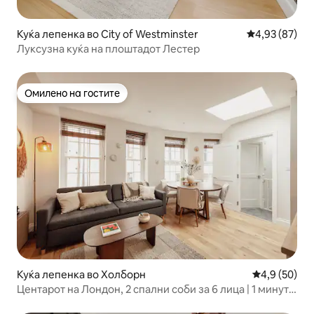
Куќа лепенка во City of Westminster
Просечна оце
4,93 (87)
Луксузна куќа на плоштадот Лестер
Омилено на гостите
Омилено на гостите
Куќа лепенка во Холборн
Просечна оц
4,9 (50)
Центарот на Лондон, 2 спални соби за 6 лица | 1 минута
од станицата Холборн