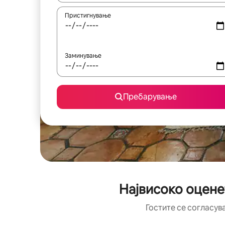
Пристигнување
Заминување
Пребарување
Највисоко оцене
Гостите се согласув