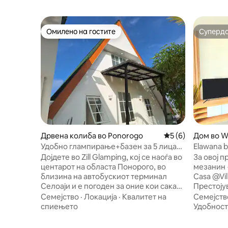
Омилено на гостите
Суперд
Омилено на гостите
Суперд
Дрвена колиба во Ponorogo
Просечна оцена: 
5 (6)
Дом во 
Удобно глампирање+базен за 5 лица
Elawana b
во Понорого, во близина на Гонтор
Madiun
Дојдете во Zill Glamping, кој се наоѓа во
За овој простор Соба 
центарот на областа Понорого, во
мезанин +
близина на автобускиот терминал
Casa @Vil
Селоаји и е погоден за оние кои сакаат
Престојув
да го посетат Пондок Гонтор. Целосни
минимали
Семејство
·
Локација
·
Квалитет на
Семејств
удобности : 1. Клима-уред 2. 1 душек за
во срцето
спиењето
Удобност
брачен кревет (широк 150 – 179 см), 1
Madiun. 
душек за брачен кревет (широк 180 –
зелени о