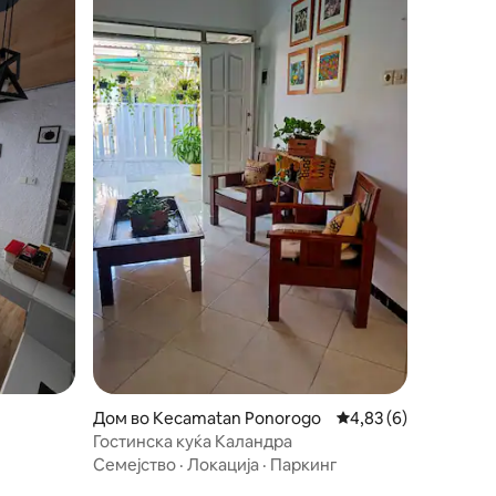
Дом во Kecamatan Ponorogo
Просечна оцена: 4,8
4,83 (6)
Гостинска куќа Каландра
Семејство
·
Локација
·
Паркинг