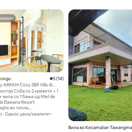
омаќин
омаќин
5 од 5, 6 рецензии
Wungu
Просечна оцена: 5 од 5, 14 рецензии
5 (14)
y ARRAM Cozy 2BR Villa di
со 2 кревети + 1
 вила со 1 бања од Miel de
la Elawana Resort
ајте во топла
стичка вила со мезанин под
о
·
Однос цена/квалитет
·
 на Villa Elawana Resort,
Во близина на водни паркови,
Вила во Kecamatan Tawangm
творени простори и пристап