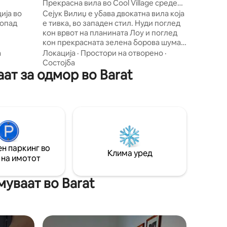
u
Прекрасна вила во Cool Village среде
Пајн Форест
ија во
Сејук Вилиџ е убава двокатна вила која
допад
е тивка, во западен стил. Нуди поглед
кон врвот на планината Лоу и поглед
кон прекрасната зелена борова шума
гмангу.
со звукот на речната вода. Вила со
а
Локација
·
Простори на отворено
·
ални, 3
удобности : 4 спални соби. 4 бањи со
Состојба
ат за одмор во Barat
 за
топла вода Пространа дневна соба на
да
приземје и горни катови со различен
мејство
поглед Целосно опремена кујна со
н поглед
фрижидер за микробранова печка,
а на
скара за скара - Возачка соба Дрвен
паркет 3 тераси и беседки
ulthon.
н паркинг во
Клима уред
 на имотот
уваат во Barat