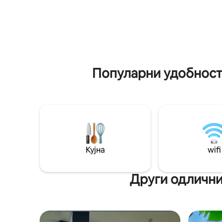
220 см), 1 кауч на спуштање 3.
до градот. Опкружен со зелен
Приватна бања 4. Просторен и
свеж пла
бесплатен паркинг 5. Базен за
релаксир
возрасни и деца (бесплатен) 6. Сала за
за семејс
вежбање 7. Кујна 8. Смарт телевизор +
бараат у
wifi Дополнителни услуги: 1. Перење
лица.
алишта 2. Изнајмување мотоцикли 3.
Популарни удобности
Земање и оставање Во Понорого нема
сместување кое е толку комплетно и
евтино како ова. Ајде!
Кујна
wifi
Други одлични