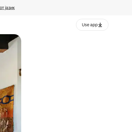
т јазик
Use app
ње или со лизгање.