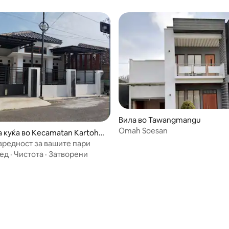
Вила во Tawangmangu
Omah Soesan
а куќа во Kecamatan Kartohar
вредност за вашите пари
ед
·
Чистота
·
Затворени
и
5 од 5, 4 рецензии