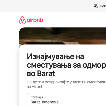
Прескокни
Нек
на
содржина
Изнајмување на
сместувања за одмор
во Barat
Најдете и резервирајте уникатни сместува
на Airbnb
Локација
Кога резултатите се достапни, движете се со 