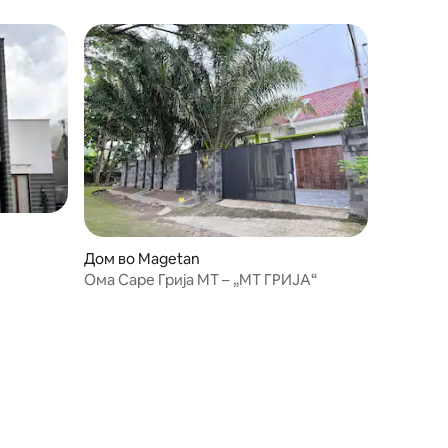
Дом во Magetan
Ома Саре Грија МТ – „МТ ГРИЈА“