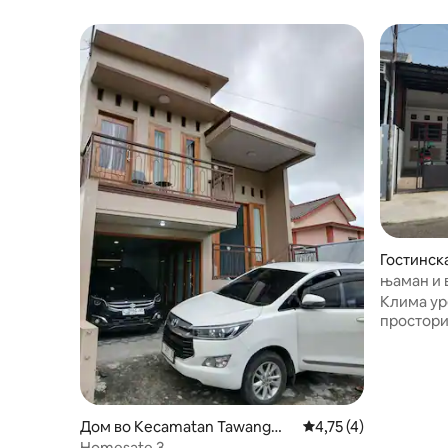
Гостинск
jo
њаман и 
Клима ур
простор
Дом во Kecamatan Tawangma
Просечна оцена: 4,7
4,75 (4)
ngu
Homesate 3