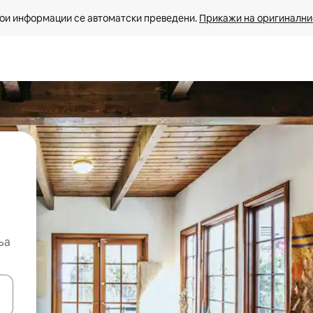
ои информации се автоматски преведени. 
Прикажи на оригиналнио
ња
копчињата со стрелки нагоре и надолу или истражувајте со допира