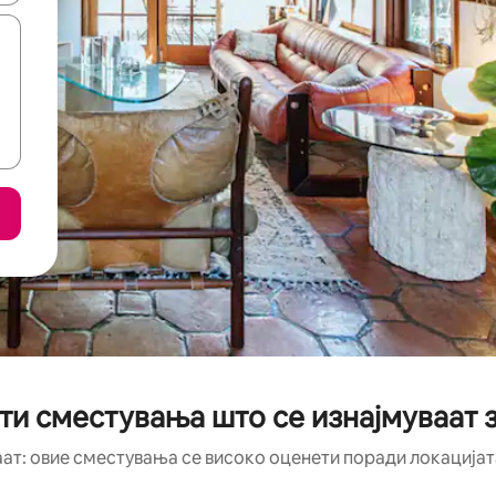
ти сместувања што се изнајмуваат з
аат: овие сместувања се високо оценети поради локацијата