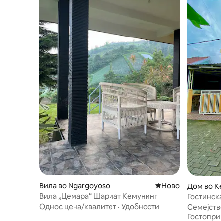
Вила во Ngargoyoso
Ново сместување
Ново
Дом во K
Вила „Цемара“ Шариат Кемунинг
Гостинск
Однос цена/квалитет
·
Удобности
Семејств
Гостопри