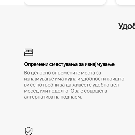
Удоб
Опремени сместувања за изнајмување
Во целосно опремените места за
изнајмување има кујна и удобности коишто
ви се потребни за да живеете удобно цел
месец или подолго. Ова е совршена
алтернатива на поднаем.