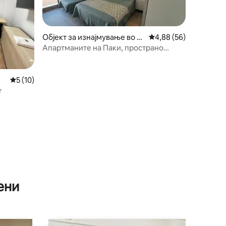
Објект за изнајмување во Д
Просечна оцена: 4,88
4,88 (56)
ос Ерманас
Апартманите на Паки, пространо
сместување со...
Просечна оцена: 5 од 5, 10 рецензии
5 (10)
r
ени