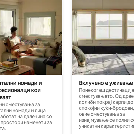
тални номади и
Вклучено е уживање
фесионалци кои
Понекогаш дестинација
сместувањето. Од дрве
ваат
колиби покрај карпи до
ни сместувања за
спокојни куќи-бродови,
тални номади и лица
овие сместувања за
работат на далечина со
изнајмување се полни с
и простори наменети за
уникатни карактеристи
та.