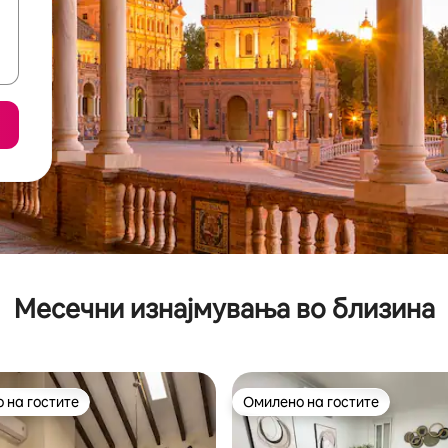
Месечни изнајмувања во близина
 на гостите
Омилено на гостите
 на гостите
Омилено на гостите