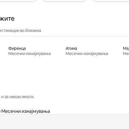
ажите
естинации во близина
Фиренца
Атина
Ма
Месечни изнајмувања
Месечни изнајмувања
Ме
и за некои имоти.
Месечни изнајмувања