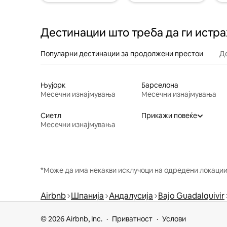
Дестинации што треба да ги истр
Популарни дестинации за продолжени престои
Д
Њујорк
Барселона
Месечни изнајмувања
Месечни изнајмувања
Сиетл
Прикажи повеќе
Месечни изнајмувања
*Може да има некакви исклучоци на одредени локации 
Airbnb
Шпанија
Андалусија
Bajo Guadalquivir
© 2026 Airbnb, Inc.
Приватност
Услови