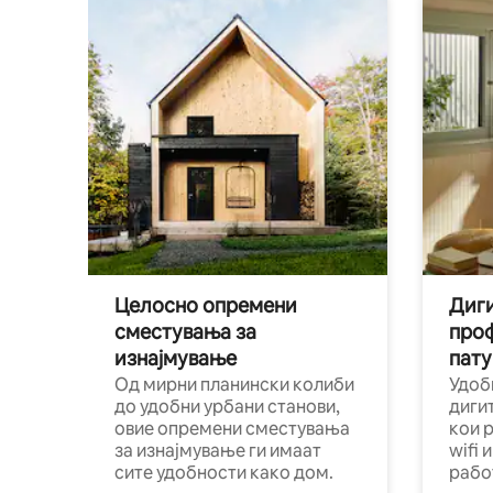
Целосно опремени
Диги
сместувања за
про
изнајмување
пату
Од мирни планински колиби
Удоб
до удобни урбани станови,
диги
овие опремени сместувања
кои 
за изнајмување ги имаат
wifi 
сите удобности како дом.
рабо