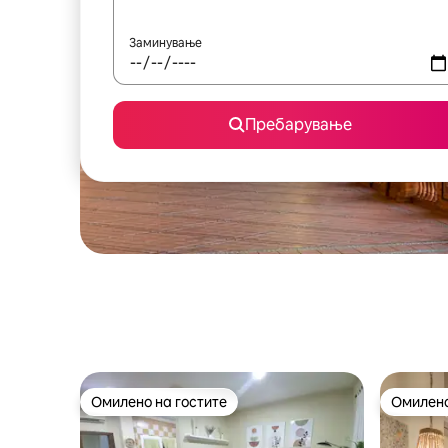
Заминување
Пребарување
Омилено на гостите
Омилено
Омилено на гостите
Омилено