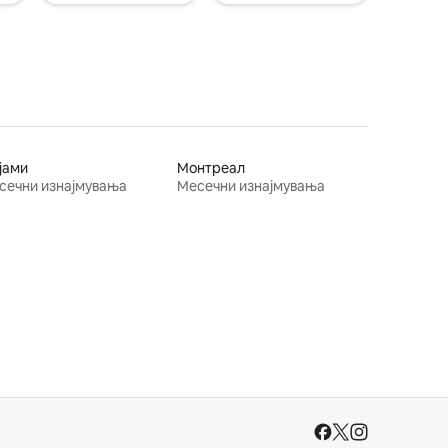
јами
Монтреал
сечни изнајмувања
Месечни изнајмувања