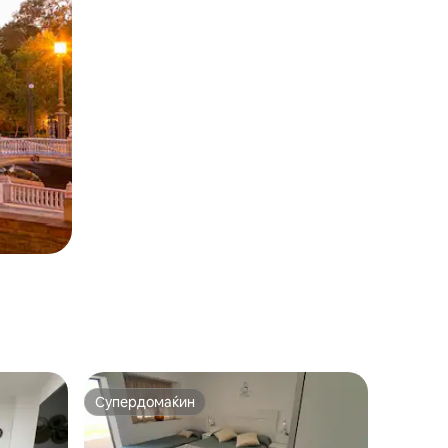
Супердомаќин
Супердомаќин