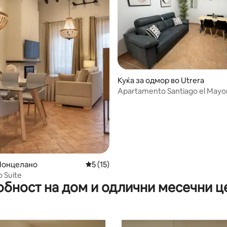
 од 5, 37 рецензии
Куќа за одмор во Utrera
Apartamento Santiago el Mayo
Монцелано
Просечна оцена: 5 од 5, 15 рецензии
5 (15)
o Suite
обност на дом и одлични месечни ц