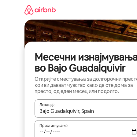
Прескокни
на
содржина
Месечни изнајмувањ
во Bajo Guadalquivir
Откријте сместувања за долгорочни прест
кои ви даваат чувство како да сте дома за
престој од еден месец или подолго.
Локација
Кога резултатите се достапни, движете се со 
Пристигнување