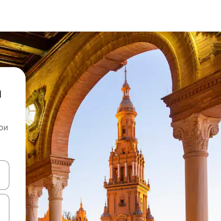
а
ои
копчињата со стрелки нагоре и надолу или истражувајте со допира