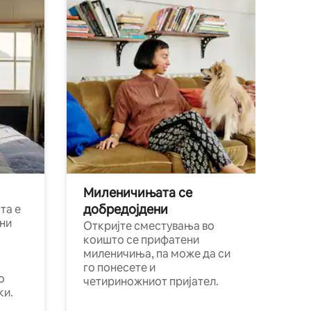
Миленичињата се
добредојдени
та е
ни
Откријте сместувања во
коишто се прифатени
миленичиња, па може да си
го понесете и
о
четириножниот пријател.
ки.