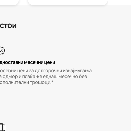
естои
дноставни месечни цени
осебни цени за долгорочни изнајмувања
а одмор и плаќање еднаш месечно без
ополнителни трошоци.*