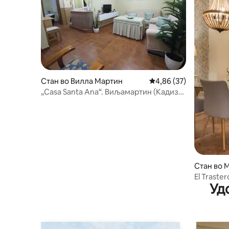
Стан во Вилла Мартин
Просечна оцена: 4,86
4,86 (37)
„Casa Santa Ana“. Виљамартин (Кадиз),
Шпанија
Стан во 
El Traster
Уд