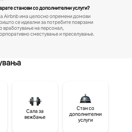
арате станови со дополнителни услуги?
а Airbnb има целосно опремени домови
оишто се идеални за потребите поврзани
о вработување на персонал,
орпоративно сместување и преселување.
мувања
Стан со
Сала за
дополнителни
вежбање
услуги