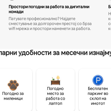
Простори погодни за работа за дигитални
Б
номади
Н
Патувате професионално? Најдете
к
сместување за долгорочен престој со брза
с
wifi мрежа и простори наменети за работа.
к
арни удобности за месечни изнај
Погодно
Бесплатен
Погодно за
место за
паркинг во
миленици
работа со
склоп на
лаптоп
имотот