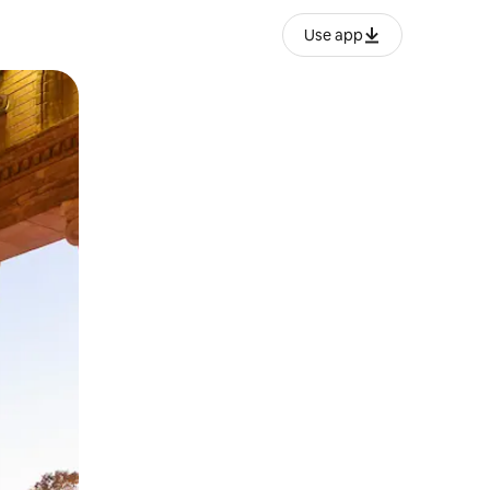
Use app
ње или со лизгање.