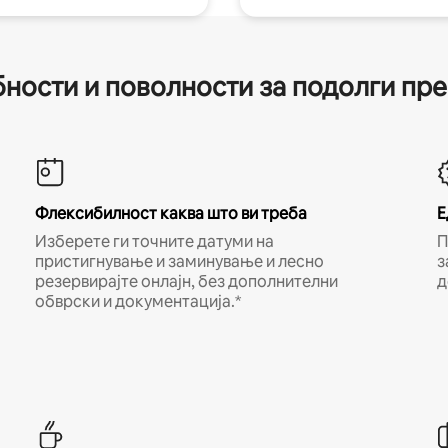
ности и поволности за подолги пр
Флексибилност каква што ви треба
Е
Изберете ги точните датуми на
П
пристигнување и заминување и лесно
з
резервирајте онлајн, без дополнителни
д
обврски и документација.*