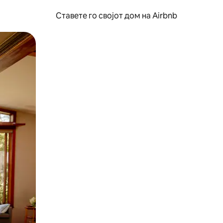
Ставете го својот дом на Airbnb
ње или со лизгање.