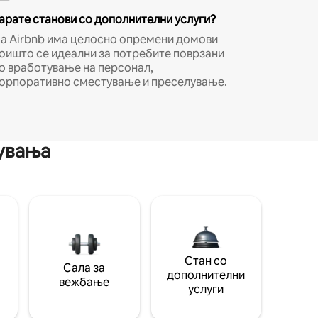
арате станови со дополнителни услуги?
а Airbnb има целосно опремени домови
оишто се идеални за потребите поврзани
о вработување на персонал,
орпоративно сместување и преселување.
мувања
Стан со
Сала за
дополнителни
вежбање
услуги