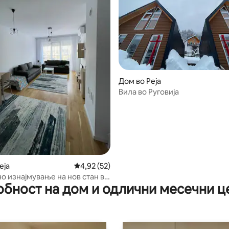
Дом во Peja
Вила во Руговија
 од 5, 12 рецензии
eja
Просечна оцена: 4,92 од 5, 52 рецензии
4,92 (52)
о изнајмување на нов стан во
обност на дом и одлични месечни ц
сово