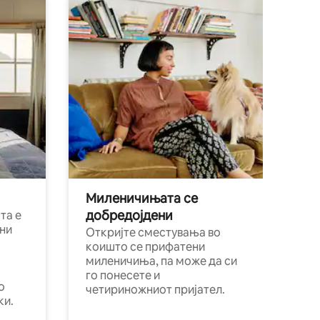
Миленичињата се
добредојдени
та е
ни
Откријте сместувања во
коишто се прифатени
миленичиња, па може да си
го понесете и
о
четириножниот пријател.
ки.