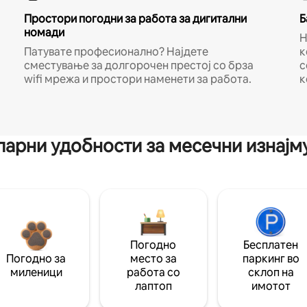
Простори погодни за работа за дигитални
Б
номади
Н
Патувате професионално? Најдете
к
сместување за долгорочен престој со брза
с
wifi мрежа и простори наменети за работа.
к
арни удобности за месечни изнај
Погодно
Бесплатен
Погодно за
место за
паркинг во
миленици
работа со
склоп на
лаптоп
имотот