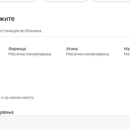
ажите
естинации во близина
Фиренца
Атина
Ма
Месечни изнајмувања
Месечни изнајмувања
Ме
и за некои имоти.
мувања