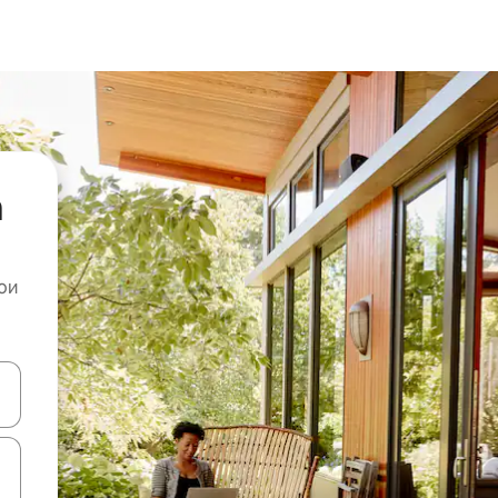
а
ои
копчињата со стрелки нагоре и надолу или истражувајте со допира