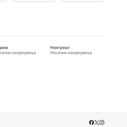
јами
Монтреал
сечни изнајмувања
Месечни изнајмувања