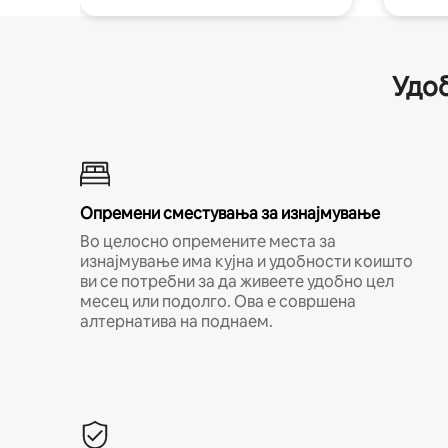
Удоб
Опремени сместувања за изнајмување
Во целосно опремените места за
изнајмување има кујна и удобности коишто
ви се потребни за да живеете удобно цел
месец или подолго. Ова е совршена
алтернатива на поднаем.