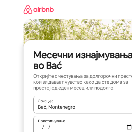
Прескокни
на
содржина
Месечни изнајмувањ
во Bać
Откријте сместувања за долгорочни прест
кои ви даваат чувство како да сте дома за
престој од еден месец или подолго.
Локација
Кога резултатите се достапни, движете се со 
Пристигнување