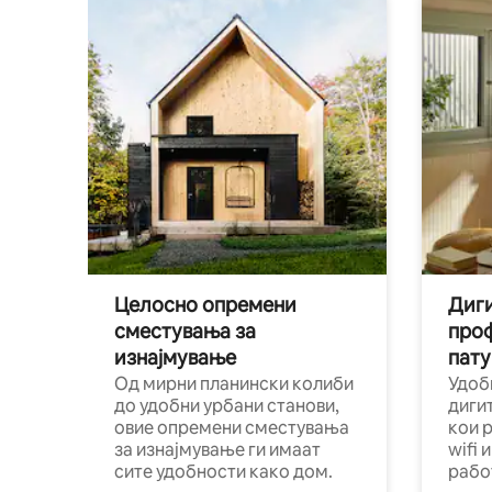
Целосно опремени
Диги
сместувања за
про
изнајмување
пату
Од мирни планински колиби
Удоб
до удобни урбани станови,
диги
овие опремени сместувања
кои 
за изнајмување ги имаат
wifi 
сите удобности како дом.
рабо