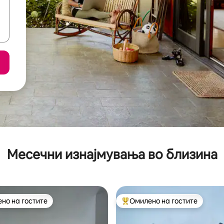
Месечни изнајмувања во близина
но на гостите
Омилено на гостите
јуспешните „Омилени на гостите“
Меѓу најуспешните „Омилени 