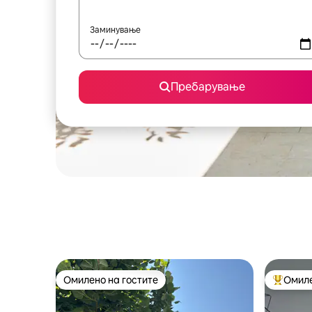
Заминување
Пребарување
Омилено на гостите
Омиле
Омилено на гостите
Меѓу на