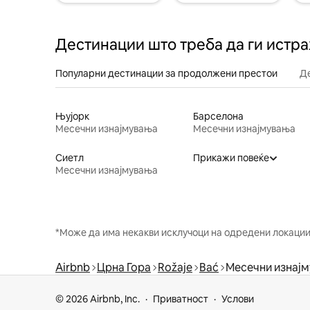
Дестинации што треба да ги истр
Популарни дестинации за продолжени престои
Д
Њујорк
Барселона
Месечни изнајмувања
Месечни изнајмувања
Сиетл
Прикажи повеќе
Месечни изнајмувања
*Може да има некакви исклучоци на одредени локации 
Airbnb
Црна Гора
Rožaje
Bać
Месечни изнај
© 2026 Airbnb, Inc.
Приватност
Услови