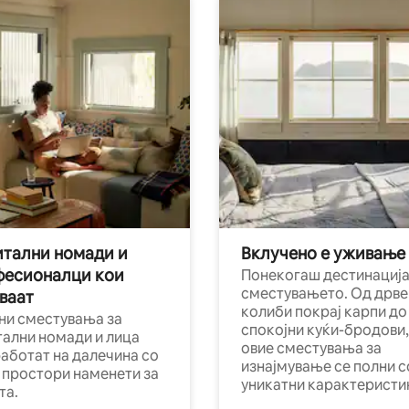
тални номади и
Вклучено е уживање
фесионалци кои
Понекогаш дестинација
сместувањето. Од дрве
ваат
колиби покрај карпи до
ни сместувања за
спокојни куќи-бродови,
тални номади и лица
овие сместувања за
работат на далечина со
изнајмување се полни с
и простори наменети за
уникатни карактеристи
та.