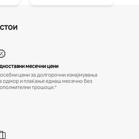
естои
дноставни месечни цени
осебни цени за долгорочни изнајмувања
а одмор и плаќање еднаш месечно без
ополнителни трошоци.*