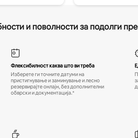
ности и поволности за подолги пр
Флексибилност каква што ви треба
Е
Изберете ги точните датуми на
П
пристигнување и заминување и лесно
з
резервирајте онлајн, без дополнителни
д
обврски и документација.*