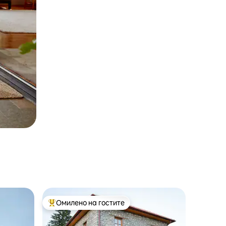
Омилено на гостите
на гостите“
Меѓу најуспешните „Омилени на гостите“