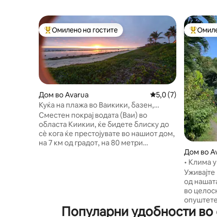
Омилено на гостите
Омиле
Меѓу најуспешните „Омилени на гостите“
Меѓу на
Дом во Avarua
Просечна оцена: 5,
5,0 (7)
Куќа на плажа во Ваикики, базен,
поглед кон океанот, сместување за 7
Сместен покрај водата (Ваи) во
лица
областа Киикии, ќе бидете блиску до
сè кога ќе престојувате во нашиот дом,
на 7 км од градот, на 80 метри
пешачење до деноноќниот
Дом во Av
супермаркет за млечни производи
„Super Brown“ и на главната автобуска
Уживајте
линија. Прекрасни погледи на океанот,
од нашат
величествени изгреви, бранови кои
во целос
удираат во блискиот гребен, ветровити
опуштете
трговски ветрови, палми кои ќе ве
Популарни удобности во 
одмор со
разладат покрај големиот базен и