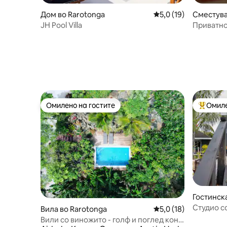
Дом во Rarotonga
Просечна оцена: 5,0
5,0 (19)
Сместува
trict
JH Pool Villa
Приватно
бескраен
Омилено на гостите
Омиле
Омилено на гостите
Меѓу на
Гостинск
Tapere
Студио с
Вила во Rarotonga
Просечна оцена: 5,0
5,0 (18)
Раротонг
Вили со виножито - голф и поглед кон