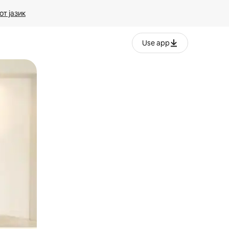
т јазик
Use app
ње или со лизгање.