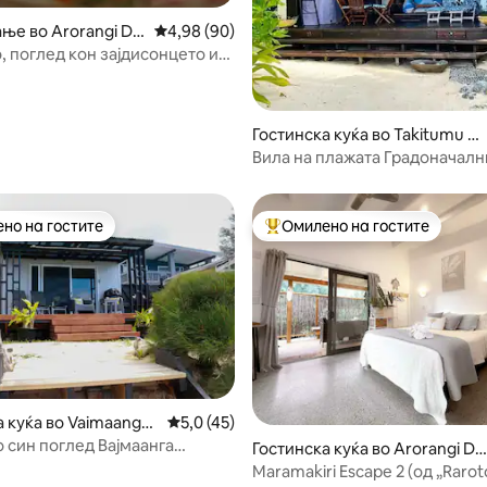
 од 5, 19 рецензии
ње во Arorangi Dis
Просечна оцена: 4,98 од 5, 90 рецензии
4,98 (90)
, поглед кон зајдисонцето и
 базен
Гостинска куќа во Takitumu Di
strict
Вила на плажата Градоначалн
но на гостите
Омилено на гостите
јуспешните „Омилени на гостите“
Меѓу најуспешните „Омилени 
а куќа во Vaimaanga
Просечна оцена: 5,0 од 5, 45 рецензии
5,0 (45)
о син поглед Вајмаанга
 од 5, 18 рецензии
Гостинска куќа во Arorangi Dis
а
trict
Maramakiri Escape 2 (од „Raro