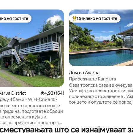
но на гостите
Омилено на гостите
јуспешните „Омилени на гостите“
Меѓу најуспешните „Омилени 
0 од 5, 7 рецензии
Дом во Avarua
Прибежиште Rangiura
Оваа тропска оаза ве очекува
Уживајте во приватноста и лу
arua District
Просечна оцена: 4,93 од 5, 164 рецензии
4,93 (164)
полинезиското живеење . Уживајте во
• Клима уред•3 бањи • WIFI•Спие 10•
сонцето и опуштете се покрај
 во свежото органско овошје
Опуштете се на терасата и уживајте во
а градина, подгответе оброци
панорамскиот поглед на Тихи
но опремената кујна и
Уживајте во вечерни скари на
 се во пријатниот простор за
или покрај базенот или повле
сместувањата што се изнајмуваат за
 вентилатори на таванот и
во сопствениот внатрешен пр