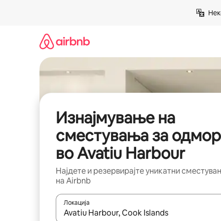
Прескокни
Нек
на
содржина
Изнајмување на
сместувања за одмор
во Avatiu Harbour
Најдете и резервирајте уникатни сместува
на Airbnb
Локација
Кога резултатите се достапни, движете се со 