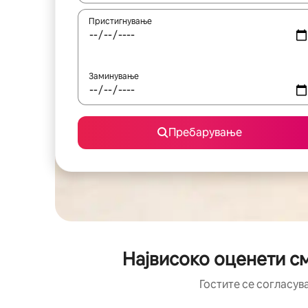
Пристигнување
Заминување
Пребарување
Највисоко оценети см
Гостите се согласув