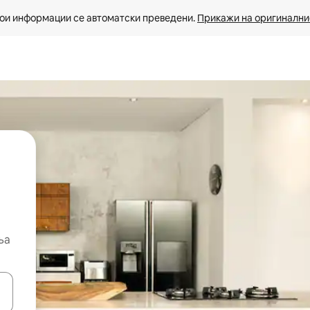
ои информации се автоматски преведени. 
Прикажи на оригиналнио
ња
копчињата со стрелки нагоре и надолу или истражувајте со допира