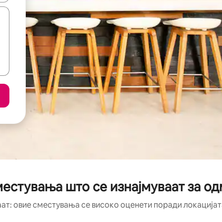
естувања што се изнајмуваат за од
аат: овие сместувања се високо оценети поради локацијата