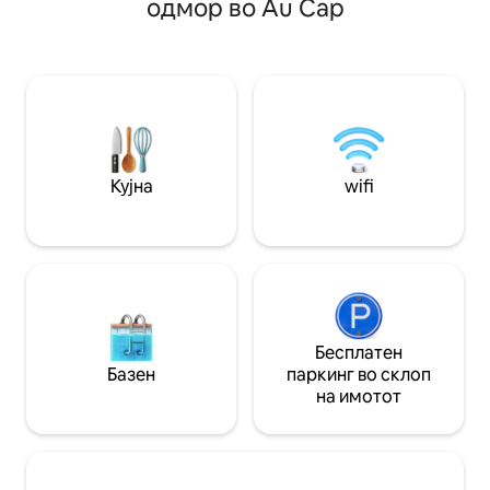
одмор во Au Cap
оддалечен 15 мин
чувствувате како на брод додека ги
близина има две
гледате ситните капки како го
намирници, а има
создаваат својот дизајн на рамното
потреби за појад
море. Во ветровити денови гледајте ги
пешачење. Буква
брановите како се кршат токму пред
мала плажа нареч
вашата тераса. Уживајте во животот на
што значи љубов 
островот со удобноста на новата
треба превоз за д
зграда опкружена со природа
поголемите попо
Кујна
wifi
Бесплатен
Базен
паркинг во склоп
на имотот