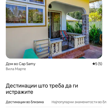
Дом во Cap Samy
Просечна
5 (5)
Вила Марте
Дестинации што треба да ги
истражите
Дестинации во близина
Најпопуларни знаменитости во бл