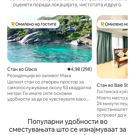
оценети поради локацијата, чистотата и друго.
Омилено на гостите
Омилено на го
Меѓу најуспешните „Омилени на гостите“
Меѓу најуспешни
Стан во Glacis
Просечна оцена: 4,98 од 5, 29
4,98 (298)
Резиденција во заливот Мака
Целиот стан со отворен простор за
Стан во Baie Ste 
самопослужување околу 53 квадратни
Гостинска куќа Л
метри. Ги имате сите основни
Моето место е на
удобности за да се чувствувате како
24 минути пешач
дома и да го направите вашиот престој
пристаништето з
посебен. Опуштете се со
островот до и од 
неверојатните погледи кои се
Популарни удобности во
јавниот превоз л
менуваат секоја минута, секојдневно.
процени со бисто
Дури и во дождливи денови е забавно
сместувањата што се изнајмуваат за
страна на патот!
само да гледате во морето и да се