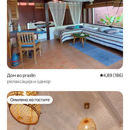
Дом во praslin
Просечна оцен
4,89 (186)
релаксација и одмор
Омилено на гостите
Омилено на гостите