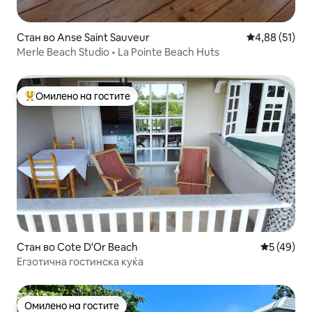
Стан во Anse Saint Sauveur
Просечна оце
4,88 (51)
Merle Beach Studio • La Pointe Beach Huts
Омилено на гостите
Меѓу најуспешните „Омилени на гостите“
Стан во Cote D'Or Beach
Просечна 
5 (49)
Егзотична гостинска куќа
Омилено на гостите
Омилено на гостите