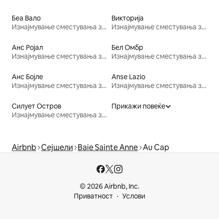
Беа Вало
Викторија
Изнајмување сместувања за одмор
Изнајмување сместувања за одмор
Анс Ројал
Бел Омбр
Изнајмување сместувања за одмор
Изнајмување сместувања за одмор
Анс Бојле
Anse Lazio
Изнајмување сместувања за одмор
Изнајмување сместувања за одмор
Силует Остров
Прикажи повеќе
Изнајмување сместувања за одмор
Airbnb
Сејшели
Baie Sainte Anne
Au Cap
© 2026 Airbnb, Inc.
Приватност
Услови