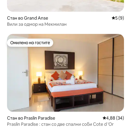
Стан во Grand Anse
Просечна
5 (9)
Вили за одмор на Мекмилан
Омилено на гостите
Омилено на гостите
Стан во Praslin Paradise
Просечна оце
4,88 (34)
Praslin Paradise : стан со две спални соби Cote d 'Or