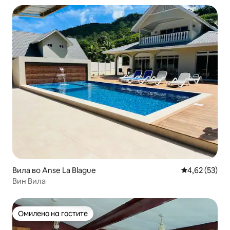
Вила во Anse La Blague
Просечна оце
4,62 (53)
Вин Вила
Омилено на гостите
Омилено на гостите