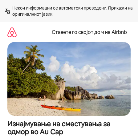
Прескокни
Некои информации се автоматски преведени. 
Прикажи на 
на
оригиналниот јазик
содржина
Ставете го својот дом на Airbnb
Изнајмување на сместувања за
одмор во Au Cap