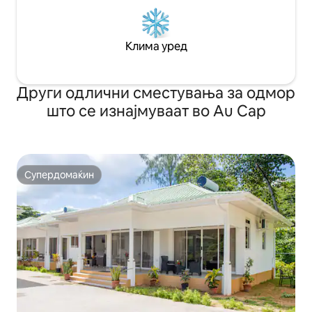
Клима уред
Други одлични сместувања за одмор
што се изнајмуваат во Au Cap
Супердомаќин
Супердомаќин