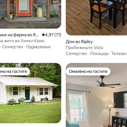
ње на фарма во Rie
Просечна оцена: 4,97 од 5, 71 рецензии
4,97 (71)
за жито во Хинкл Крик.
Дом во Ripley
·
Семејство
·
Одјавување
Прибежиште Vista
Семејство
·
Локација
·
Телевиз
но на гостите
Омилено на гостите
јуспешните „Омилени на гостите“
Омилено на гостите