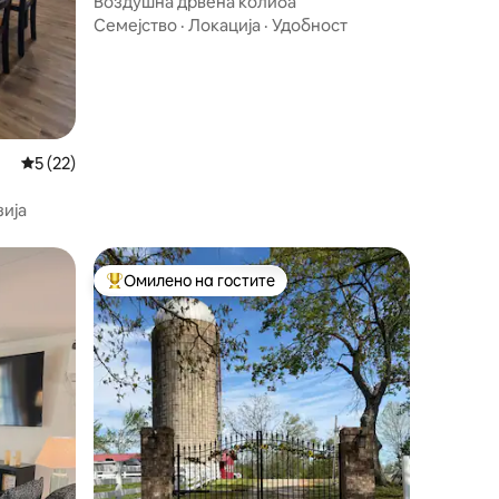
Воздушна дрвена колиба
Семејство
·
Локација
·
Удобност
Просечна оцена: 5 од 5, 22 рецензии
5 (22)
ија
Омилено на гостите
Меѓу најуспешните „Омилени на гостите“