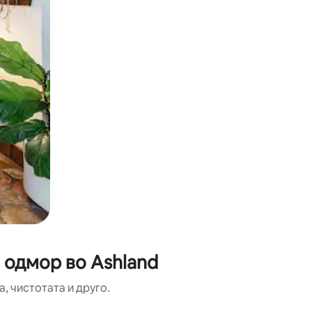
 одмор во Ashland
, чистотата и друго.