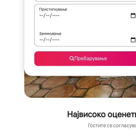
Пристигнување
Заминување
Пребарување
Највисоко оценет
Гостите се согласув