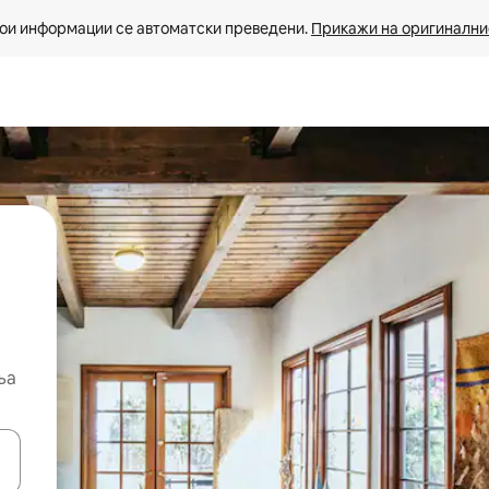
ои информации се автоматски преведени. 
Прикажи на оригиналнио
ња
копчињата со стрелки нагоре и надолу или истражувајте со допира