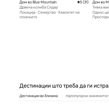
Дом во Blue Mountain
Просечна оцена: 5
5 (31)
Дом во M
Дрвена колиба Сидар
Тивка ви
Локација
·
Семејство
·
Квалитет на
Однос це
спиењето
Простори
Дестинации што треба да ги истр
Дестинации во близина
Најпопуларни знаменитост