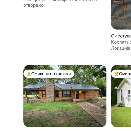
отворено
Сместува
nzi
Корпата 
Локација
Омилено на гостите
Омиле
Меѓу најуспешните „Омилени на гостите“
Меѓу на