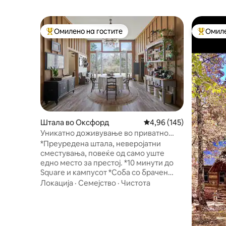
Омилено на гостите
Омиле
Меѓу најуспешните „Омилени на гостите“
Меѓу на
Штала во Оксфорд
Просечна оцена: 4,96 
4,96 (145)
Уникатно доживување во приватно
прибежиште Barndominium
*Преуредена штала, неверојатни
сместувања, повеќе од само уште
едно место за престој. *10 минути до
Square и кампусот *Соба со брачен
кревет (King) и приватна бања *Втора
Локација
·
Семејство
·
Чистота
СПАЛНА СОБА СО БРАЧЕН КРЕВЕТ
*Wi-Fi *Паркинг *Опремена кујна со
машина за мраз *Кафе/чај бар *Кино со
проектор и екран (сезонска употреба)