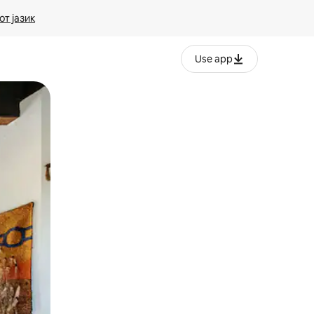
т јазик
Use app
ње или со лизгање.