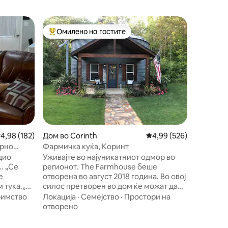
Миникуќ
Омилено на гостите
Омилено
на гостите“
Меѓу најуспешните „Омилени на гостите“
Омилено
„Касита 
Добре до
Убавата 
блаженство. Мојот прекр
Џереми и
неколку 
Однос ц
нарекув
Затворе
безброј 
сонував
посебно 
росечна оцена: 4,98 од 5, 182 рецензии
4,98 (182)
Дом во Corinth
Просечна оцена: 4,99 
4,99 (526)
е местот
бонита“ 
ирно
Фармичка куќа, Коринт
што може
дио
Уживајте во најуникатниот одмор во
како вас
регионот. The Farmhouse беше
во прест
е
отворена во август 2018 година. Во овој
земја. В
 тука.„
силос претворен во дом ќе можат да
наскоро
 за
спијат 4 лица. Целосно опремена кујна
римство
Локација
·
Семејство
·
Простори на
со апарати од нерѓосувачки челик,
отворено
 изгледа.
гранитни работни површини и бар со
3-инчен
места за седење за 3 лица. Голема