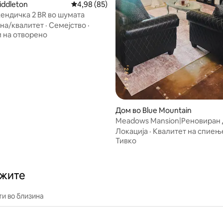
 од 5, 31 рецензии
iddleton
Просечна оцена: 4,98 од 5, 85 рецензии
4,98 (85)
кендичка 2 BR во шумата
на/квалитет
·
Семејство
·
 на отворено
Дом во Blue Mountain
Meadows Mansion|Реновиран 
спални соби•Wi-Fi•Тивко/Удо
Локација
·
Квалитет на спиењ
Тивко
ажите
и во близина