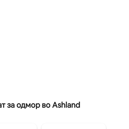
ви на
бања со пералница. Еден брачен
живо -
кревет (широк 150 – 179 см) на долниот
ека сте
кат и два одвоени кревета на горниот
вја и
кат. Удобно сместете се покрај
каминот на гас со многу места за
седење и голем телевизор. Бесплатен
 по
Wi-Fi. Скара на јаглен, јагленот не е
2
обезбеден. БЕЗ МИЛЕНИЧИЊА. БЕЗ
мејства да
ЗАБАВИ.
т за одмор во Ashland