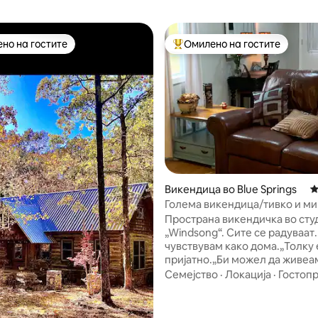
но на гостите
Омилено на гостите
јуспешните „Омилени на гостите“
Меѓу најуспешните „Омилени 
од 5, 145 рецензии
Викендица во Blue Springs
П
Голема викендица/тивко и м
сместување
Пространа викендичка во сту
„Windsong“. Сите се радуваат... „Се
чувствувам како дома.„Толку 
пријатно.„Би можел да живеам
Кеуриг со K шолји подготвени
Семејство
·
Локација
·
Гостоп
уживање. Преголемиот брачен кревет
е исто толку удобен како што
ФиберОптичен интернет со 4