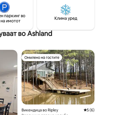
н паркинг во
Клима уред
 на имотот
ваат во Ashland
Омилено на гостите
на гостите“
Омилено на гостите
Викендица во Ripley
Просечна оцена: 
5 (6)