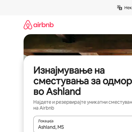
Прескокни
Нек
на
содржина
Изнајмување на
сместувања за одмор
во Ashland
Најдете и резервирајте уникатни сместува
на Airbnb
Локација
Кога резултатите се достапни, движете се со 