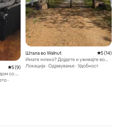
Штала во Walnut
Просечна оцена: 5
5 (14)
Имате млеко? Дојдете и уживајте во
одморот на село
Локација
·
Одјавување
·
Удобност
Просечна оцена: 5 од 5, 9 рецензии
5 (9)
дом со 2
бно
ето
·