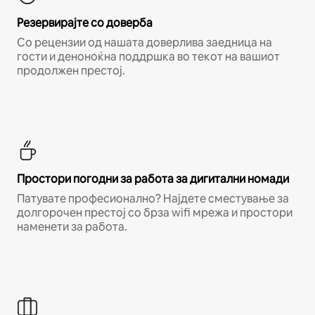
Резервирајте со доверба
Со рецензии од нашата доверлива заедница на
гости и деноноќна поддршка во текот на вашиот
продолжен престој.
Простори погодни за работа за дигитални номади
Патувате професионално? Најдете сместување за
долгорочен престој со брза wifi мрежа и простори
наменети за работа.