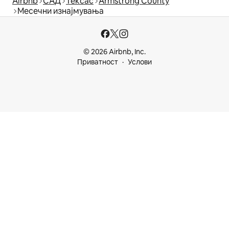
Airbnb
САД
Тексас
Armstrong County
Месечни изнајмувања
© 2026 Airbnb, Inc.
Приватност
Услови