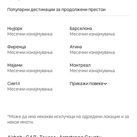
Популарни дестинации за продолжени престои
Њујорк
Барселона
Месечни изнајмувања
Месечни изнајмувања
Фиренца
Атина
Месечни изнајмувања
Месечни изнајмувања
Мајами
Монтреал
Месечни изнајмувања
Месечни изнајмувања
Сиетл
Прикажи повеќе
Месечни изнајмувања
*Може да има некакви исклучоци на одредени локации и за
некои имоти.