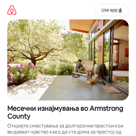
Прескокни
на
Use app
содржина
Месечни изнајмувања во Armstrong
County
Откријте сместувања за долгорочни престои кои
ви даваат чувство како да сте дома за престој од