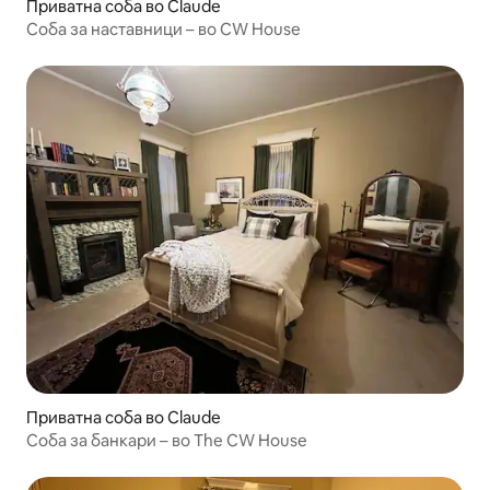
Приватна соба во Claude
Соба за наставници – во CW House
Приватна соба во Claude
Соба за банкари – во The CW House