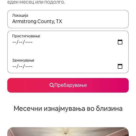
еден месец или подолго.
Локација
Кога резултатите се достапни, движете се со копчињата со 
Пристигнување
Заминување
Пребарување
Месечни изнајмувања во близина