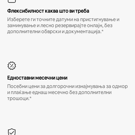
Флексибилност каква што ви треба
Изберете ги точните датуми на пристигнување и
заминување и лесно резервирајте онлајн, без
дополнителни обврски и документација.*
Едноставни месечни цени
Посебни цени за долгорочни изнајмувања за одмор
и плаќање еднаш месечно без дополнителни
трошоци.*