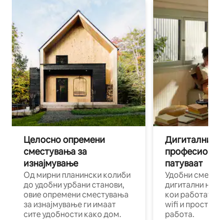
Целосно опремени
Дигитални н
сместувања за
професиона
изнајмување
патуваат
Од мирни планински колиби
Удобни смест
до удобни урбани станови,
дигитални ном
овие опремени сместувања
кои работат н
за изнајмување ги имаат
wifi и простор
сите удобности како дом.
работа.