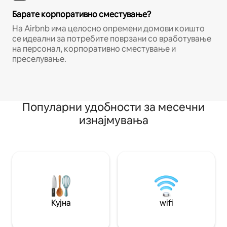
Барате корпоративно сместување?
На Airbnb има целосно опремени домови коишто
се идеални за потребите поврзани со вработување
на персонал, корпоративно сместување и
преселување.
Популарни удобности за месечни
изнајмувања
Кујна
wifi