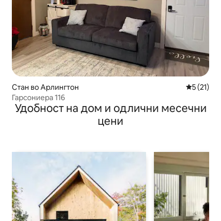
Стан во Арлингтон
Просечна 
5 (21)
Гарсониера 116
Удобност на дом и одлични месечни
цени