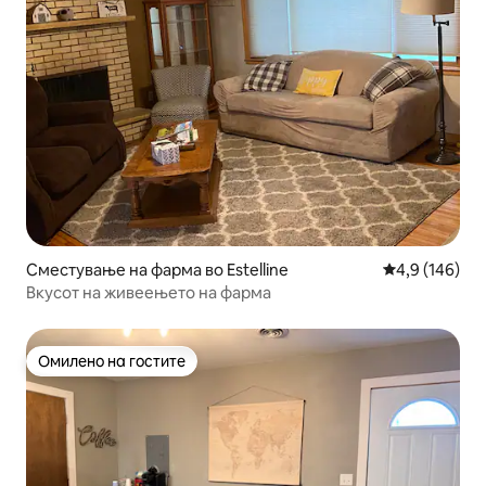
Сместување на фарма во Estelline
Просечна оце
4,9 (146)
Вкусот на живеењето на фарма
Омилено на гостите
Омилено на гостите