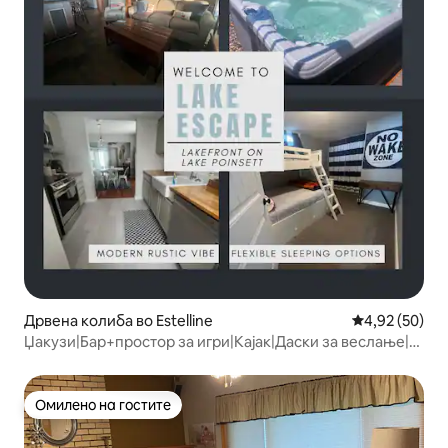
Дрвена колиба во Estelline
Просечна оце
4,92 (50)
Џакузи|Бар+простор за игри|Кајак|Даски за веслање|
За 12+ лица
Омилено на гостите
Омилено на гостите