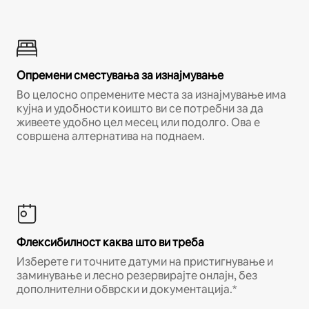
Опремени сместувања за изнајмување
Во целосно опремените места за изнајмување има
кујна и удобности коишто ви се потребни за да
живеете удобно цел месец или подолго. Ова е
совршена алтернатива на поднаем.
Флексибилност каква што ви треба
Изберете ги точните датуми на пристигнување и
заминување и лесно резервирајте онлајн, без
дополнителни обврски и документација.*