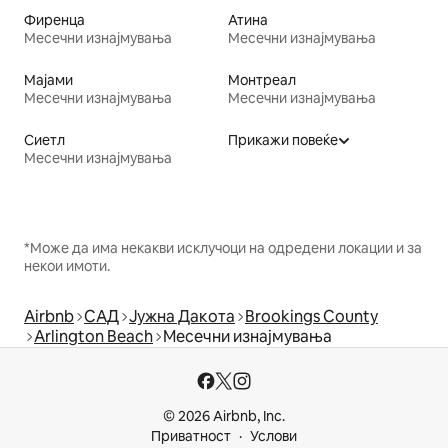
Фиренца
Атина
Месечни изнајмувања
Месечни изнајмувања
Мајами
Монтреал
Месечни изнајмувања
Месечни изнајмувања
Сиетл
Прикажи повеќе
Месечни изнајмувања
*Може да има некакви исклучоци на одредени локации и за
некои имоти.
Airbnb
САД
Јужна Дакота
Brookings County
Arlington Beach
Месечни изнајмувања
© 2026 Airbnb, Inc.
Приватност
Услови