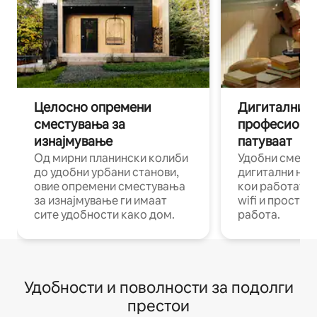
Целосно опремени
Дигитални н
сместувања за
професиона
изнајмување
патуваат
Од мирни планински колиби
Удобни смест
до удобни урбани станови,
дигитални ном
овие опремени сместувања
кои работат н
за изнајмување ги имаат
wifi и простор
сите удобности како дом.
работа.
Удобности и поволности за подолги
престои