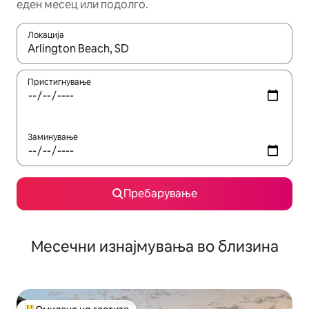
еден месец или подолго.
Локација
Кога резултатите се достапни, движете се со копчињата со 
Пристигнување
Заминување
Пребарување
Месечни изнајмувања во близина