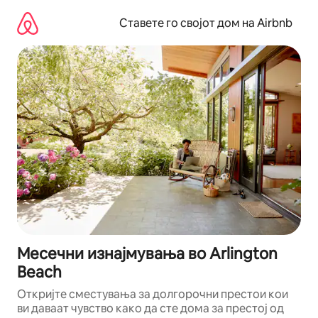
Прескокни
на
Ставете го својот дом на Airbnb
содржина
Месечни изнајмувања во Arlington
Beach
Откријте сместувања за долгорочни престои кои
ви даваат чувство како да сте дома за престој од