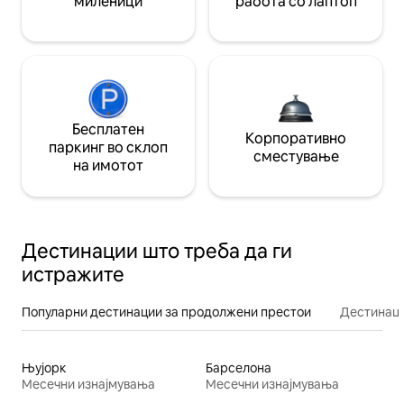
миленици
работа со лаптоп
Бесплатен
Корпоративно
паркинг во склоп
сместување
на имотот
Дестинации што треба да ги
истражите
Популарни дестинации за продолжени престои
Дестинаци
Њујорк
Барселона
Месечни изнајмувања
Месечни изнајмувања