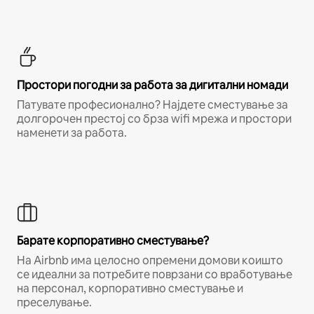
Простори погодни за работа за дигитални номади
Патувате професионално? Најдете сместување за
долгорочен престој со брза wifi мрежа и простори
наменети за работа.
Барате корпоративно сместување?
На Airbnb има целосно опремени домови коишто
се идеални за потребите поврзани со вработување
на персонал, корпоративно сместување и
преселување.