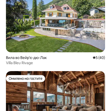
Вила во Вейр'є-дю-Лак
Просечна 
5 (40)
Villa Bleu Rivage
Омилено на гостите
Омилено на гостите