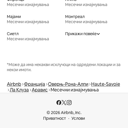
Месечни изнајмувања
Месечни изнајмувања
Мајами
Монтреал
Месечни изнајмувања
Месечни изнајмувања
Сиетл
Прикажи повеќе
Месечни изнајмувања
*Може да има некакви исклучоци на одредени локации и за
некои имоти.
Airbnb
Франција
Оверњ-Рона-Алпи
Haute-Savoie
Ла Клуза
Аравис
Месечни изнајмувања
© 2026 Airbnb, Inc.
Приватност
Услови