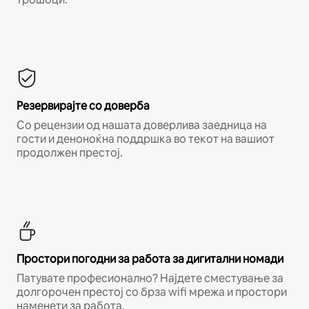
Резервирајте со доверба
Со рецензии од нашата доверлива заедница на
гости и деноноќна поддршка во текот на вашиот
продолжен престој.
Простори погодни за работа за дигитални номади
Патувате професионално? Најдете сместување за
долгорочен престој со брза wifi мрежа и простори
наменети за работа.