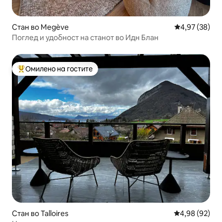
Стан во Megève
Просечна оце
4,97 (38)
Поглед и удобност на станот во Идн Блан
Омилено на гостите
Меѓу најуспешните „Омилени на гостите“
Стан во Talloires
Просечна оце
4,98 (92)