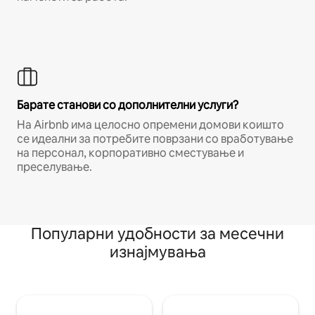
Барате станови со дополнителни услуги?
На Airbnb има целосно опремени домови коишто
се идеални за потребите поврзани со вработување
на персонал, корпоративно сместување и
преселување.
Популарни удобности за месечни
изнајмувања