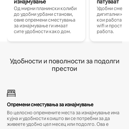
изнајмување
патуваат
Од мирни планински колиби
Удобни смест
до удобни урбани станови,
дигитални ном
овие опремени сместувања
кои работат н
за изнајмување ги имаат
wifi и простор
сите удобности како дом.
работа.
Удобности и поволности за подолги
престои
Опремени сместувања за изнајмување
Во целосно опремените места за изнајмување има
кујна и удобности коишто ви се потребни за да
живеете удобно цел месец или подолго. Ова е