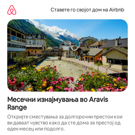
Прескокни
на
Ставете го својот дом на Airbnb
содржина
Месечни изнајмувања во Aravis
Range
Откријте сместувања за долгорочни престои кои
ви даваат чувство како да сте дома за престој од
еден месец или подолго.