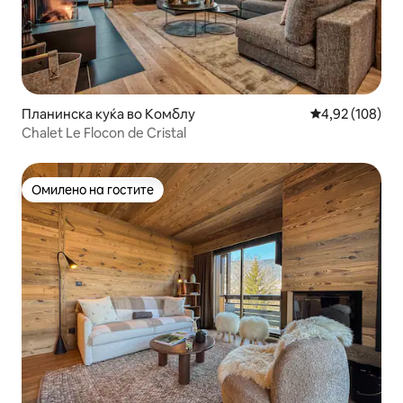
Планинска куќа во Комблу
Просечна оцен
4,92 (108)
Chalet Le Flocon de Cristal
Омилено на гостите
Омилено на гостите