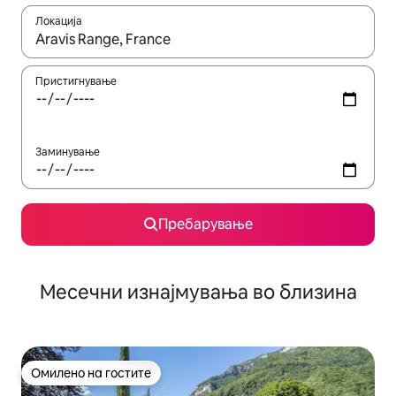
Локација
Кога резултатите се достапни, движете се со копчињата со 
Пристигнување
Заминување
Пребарување
Месечни изнајмувања во близина
Омилено на гостите
Омилено на гостите