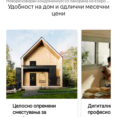
Новореновиран кондоминиум со панорама на езеро и
Удобност на дом и одлични месечни
планина
цени
Целосно опремени
Дигитални н
сместувања за
професиона