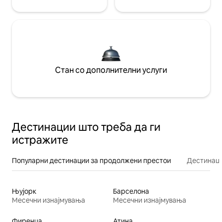
Стан со дополнителни услуги
Дестинации што треба да ги
истражите
Популарни дестинации за продолжени престои
Дестинаци
Њујорк
Барселона
Месечни изнајмувања
Месечни изнајмувања
Фиренца
Атина