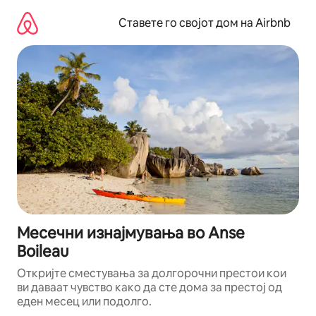
Прескокни
на
Ставете го својот дом на Airbnb
содржина
Месечни изнајмувања во Anse
Boileau
Откријте сместувања за долгорочни престои кои
ви даваат чувство како да сте дома за престој од
еден месец или подолго.