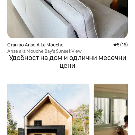
Стан во Anse A La Mouche
Просечна 
5 (16)
Anse a la Mouche Bay's Sunset View
Удобност на дом и одлични месечни
цени