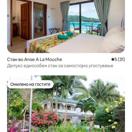
Стан во Anse A La Mouche
Просечна 
5 (31)
Делукс еднособен стан за самостојно угостување
Омилено на гостите
Омилено на гостите