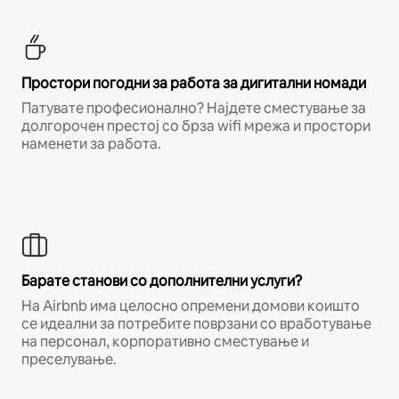
Простори погодни за работа за дигитални номади
Патувате професионално? Најдете сместување за
долгорочен престој со брза wifi мрежа и простори
наменети за работа.
Барате станови со дополнителни услуги?
На Airbnb има целосно опремени домови коишто
се идеални за потребите поврзани со вработување
на персонал, корпоративно сместување и
преселување.