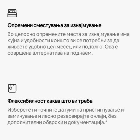
Опремени сместувања за изнајмување
Во целосно опремените места за изнајмување има
кујна и удобности коишто ви се потребни за да
живеете удобно цел месец или подолго. Ова е
совршена алтернатива на поднаем.
Флексибилност каква што ви треба
Изберете ги точните датуми на пристигнување и
заминување и лесно резервирајте онлајн, без
дополнителни обврски и документација.*