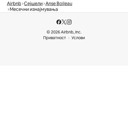
Airbnb
Сејшели
Anse Boileau
Месечни изнајмувања
© 2026 Airbnb, Inc.
Приватност
Услови