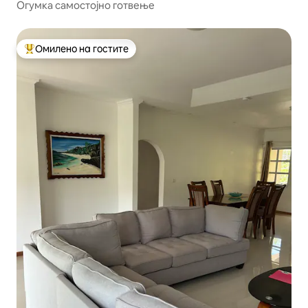
Огумка самостојно готвење
Омилено на гостите
Меѓу најуспешните „Омилени на гостите“