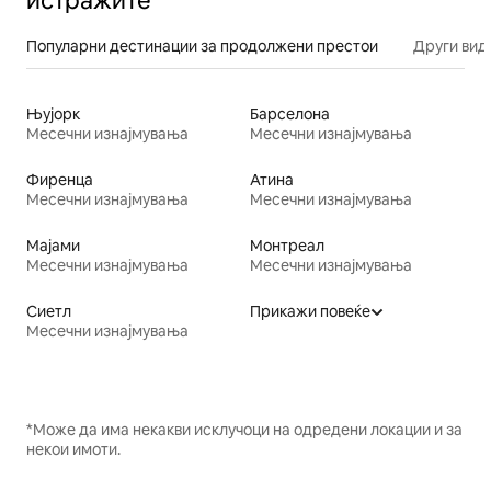
истражите
Популарни дестинации за продолжени престои
Други вид
Њујорк
Барселона
Месечни изнајмувања
Месечни изнајмувања
Фиренца
Атина
Месечни изнајмувања
Месечни изнајмувања
Мајами
Монтреал
Месечни изнајмувања
Месечни изнајмувања
Сиетл
Прикажи повеќе
Месечни изнајмувања
*Може да има некакви исклучоци на одредени локации и за
некои имоти.