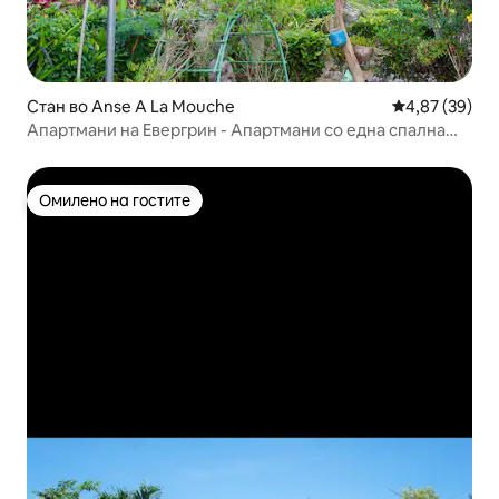
Стан во Anse A La Mouche
Просечна оце
4,87 (39)
Апартмани на Евергрин - Апартмани со една спална
соба
Омилено на гостите
Омилено на гостите