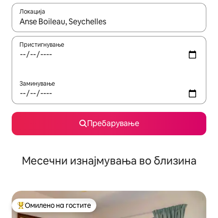
Локација
Кога резултатите се достапни, движете се со копчињата со 
Пристигнување
Заминување
Пребарување
Месечни изнајмувања во близина
Омилено на гостите
Меѓу најуспешните „Омилени на гостите“