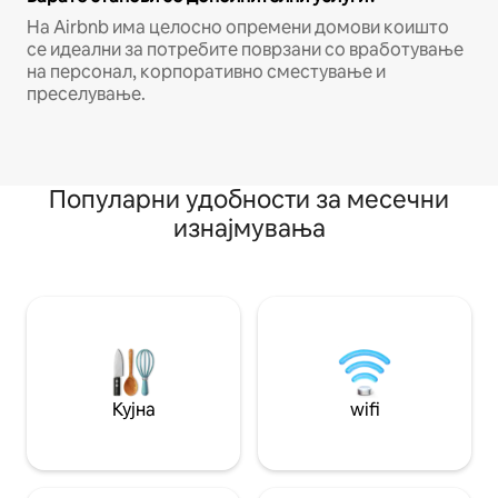
На Airbnb има целосно опремени домови коишто
се идеални за потребите поврзани со вработување
на персонал, корпоративно сместување и
преселување.
Популарни удобности за месечни
изнајмувања
Кујна
wifi