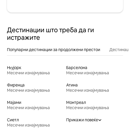
Дестинации што треба да ги
истражите
Популарни дестинации за продолжени престои
Дестинаци
Њујорк
Барселона
Месечни изнајмувања
Месечни изнајмувања
Фиренца
Атина
Месечни изнајмувања
Месечни изнајмувања
Мајами
Монтреал
Месечни изнајмувања
Месечни изнајмувања
Сиетл
Прикажи повеќе
Месечни изнајмувања