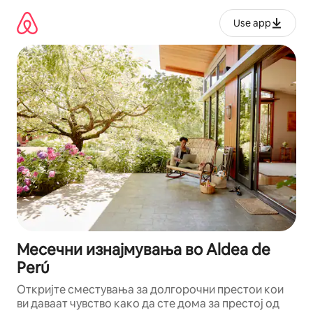
Прескокни
на
Use app
содржина
Месечни изнајмувања во Aldea de
Perú
Откријте сместувања за долгорочни престои кои
ви даваат чувство како да сте дома за престој од