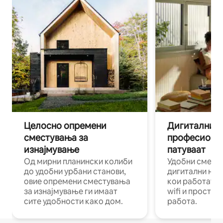
Целосно опремени
Дигитални н
сместувања за
професиона
изнајмување
патуваат
Од мирни планински колиби
Удобни смест
до удобни урбани станови,
дигитални ном
овие опремени сместувања
кои работат н
за изнајмување ги имаат
wifi и простор
сите удобности како дом.
работа.