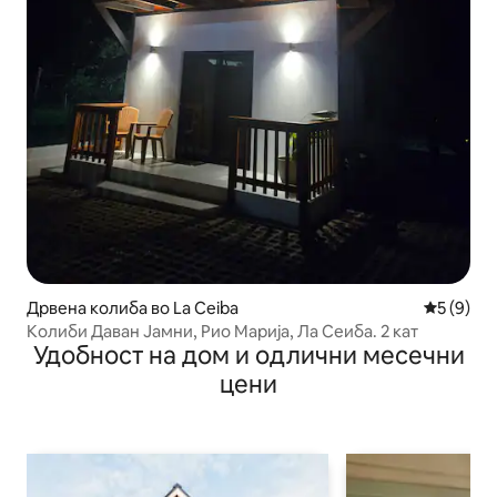
Дрвена колиба во La Ceiba
Просечна
5 (9)
Колиби Даван Јамни, Рио Марија, Ла Сеиба. 2 кат
Удобност на дом и одлични месечни
цени