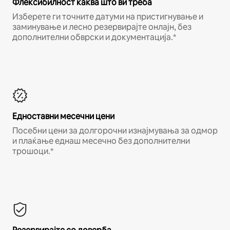
Флексибилност каква што ви треба
Изберете ги точните датуми на пристигнување и
заминување и лесно резервирајте онлајн, без
дополнителни обврски и документација.*
Едноставни месечни цени
Посебни цени за долгорочни изнајмувања за одмор
и плаќање еднаш месечно без дополнителни
трошоци.*