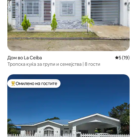
Дом во La Ceiba
Просечна 
5 (19)
Тропска куќа за групи и семејства | 8 гости
Омилено на гостите
Меѓу најуспешните „Омилени на гостите“