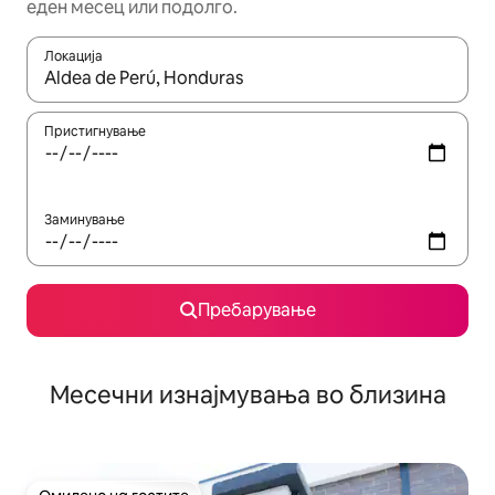
еден месец или подолго.
Локација
Кога резултатите се достапни, движете се со копчињата со 
Пристигнување
Заминување
Пребарување
Месечни изнајмувања во близина