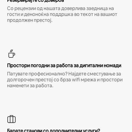
Резервирајте со доверба
Со рецензии од нашата доверлива заедница на
гости и деноноќна поддршка во текот на вашиот
продолжен престој.
Простори погодни за работа за дигитални номади
Патувате професионално? Најдете сместување за
долгорочен престој со брза wifi мрежа и простори
наменети за работа.
Барате станови со дополнителни услуги?