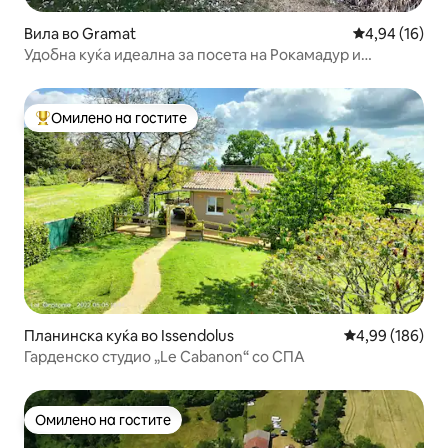
Вила во Gramat
Просечна оце
4,94 (16)
Удобна куќа идеална за посета на Рокамадур и
Падирак
Омилено на гостите
Меѓу најуспешните „Омилени на гостите“
Планинска куќа во Issendolus
Просечна оцен
4,99 (186)
Гарденско студио „Le Cabanon“ со СПА
Омилено на гостите
Омилено на гостите