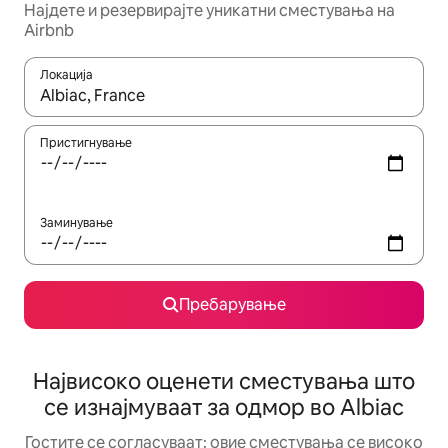
Најдете и резервирајте уникатни сместувања на
Airbnb
Локација
Кога резултатите се достапни, движете се со копчињата со 
Пристигнување
Заминување
Пребарување
Највисоко оценети сместувања што
се изнајмуваат за одмор во Albiac
Гостите се согласуваат: овие сместувања се високо