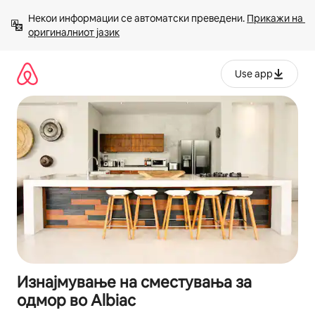
Прескокни
Некои информации се автоматски преведени. 
Прикажи на 
на
оригиналниот јазик
содржина
Use app
Изнајмување на сместувања за
одмор во Albiac