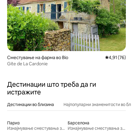
Сместување на фарма во Bio
Просечна оце
4,91 (76)
Gite de La Cardonie
Дестинации што треба да ги
истражите
Дестинации во близина
Најпопуларни знаменитости во бл
Париз
Барселона
Изнајмување сместувања за одмор
Изнајмување сместувања за одмор