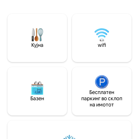
сетила, La Cadurcienne е љубовна
игри на табла, к
соба посветена на вашето
за перење алишта
задоволство. За парови кои бараат
земјиште. Тивка 
целосна релаксација. Приватна
средина... Прекра
виршла за две лица, двоен туш, тајна
мебел за во град
соба со меко осветлување...секој
при пријавувањет
детаљ е создаден за да ја продлабочи
вашата врска и да ги подобри вашите
Кујна
wifi
посебни моменти заедно.
Бесплатен
Базен
паркинг во склоп
на имотот