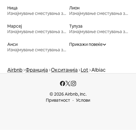
Ница
Лион
Изнајмување сместувања за одмор
Изнајмување сместувања за одмор
Марсеј
Тулуза
Изнајмување сместувања за одмор
Изнајмување сместувања за одмор
Анси
Прикажи повеќе
Изнајмување сместувања за одмор
Airbnb
Франција
Окситанија
Lot
Albiac
© 2026 Airbnb, Inc.
Приватност
Услови