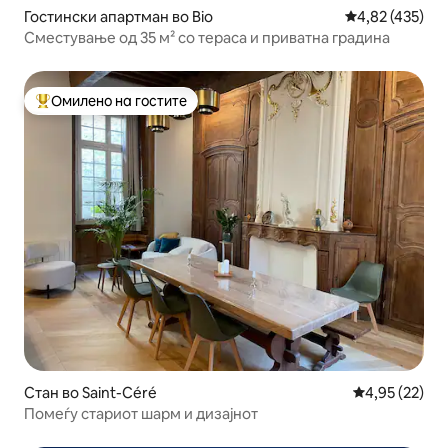
Гостински апартман во Bio
Просечна оцен
4,82 (435)
Сместување од 35 м² со тераса и приватна градина
Омилено на гостите
Меѓу најуспешните „Омилени на гостите“
Стан во Saint-Céré
Просечна оце
4,95 (22)
Помеѓу стариот шарм и дизајнот