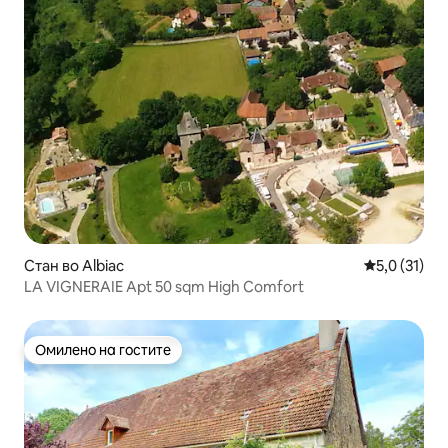
Стан во Albiac
Просечна оц
5,0 (31)
LA VIGNERAIE Apt 50 sqm High Comfort
Омилено на гостите
Омилено на гостите