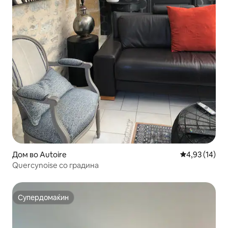
Дом во Autoire
Просечна оце
4,93 (14)
Quercynoise со градина
Супердомаќин
Супердомаќин