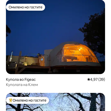
Омилено на гостите
Омилено на гостите
Купола во Figeac
Просечна оце
4,97 (39)
Куполата на Клем
Омилено на гостите
Меѓу најуспешните „Омилени на гостите“