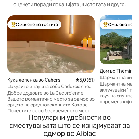
оценети поради локацијата, чистотата и друго.
Омилено на гостите
Омилено на го
Меѓу најуспешните „Омилени на гостите“
Меѓу најуспешни
Дом во Thémines
Шармантна викен
Куќа лепенка во Cahors
Просечна оцена: 5,0 од 5, 6
5,0 (61)
Лавал“
Шармантна мала 
Џакузито и тајната соба Cadurcienne
вклучувајќи 1 гол
„Love room“
Добре дојдовте во La Cadurcienne
кауч на спуштање
Вашето романтично место за одмор во
опремена кујна со бар, рерн
срцето на средновековните Кахорс
за миење садови
Почестете се со безвременско место
замрзнувач, микр
Популарни удобности во
за одмор во нашиот романтичен
мецанинска спалн
апартман од 75 м², сместен во
сместувањата што се изнајмуваат за
дневна соба со 1 кре
шармантна пешачка уличка.
кабина со туш и тоалет. Те
одмор во Albiac
Создадена за да ги разбуди сите ваши
рамен екран, DVD 