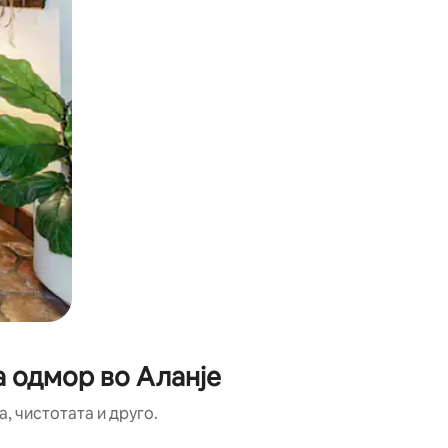
а одмор во Аланје
, чистотата и друго.