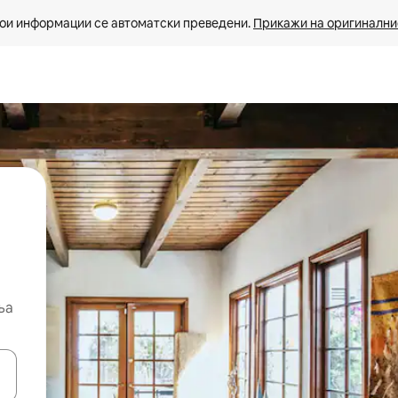
ои информации се автоматски преведени. 
Прикажи на оригиналнио
ња
копчињата со стрелки нагоре и надолу или истражувајте со допира