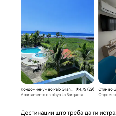
Кондоминиум во Palo Grand
Просечна оцена: 4,79
4,79 (29)
Стан во 
e
Apartamento en playa La Barqueta
Опремен 
Дестинации што треба да ги истр