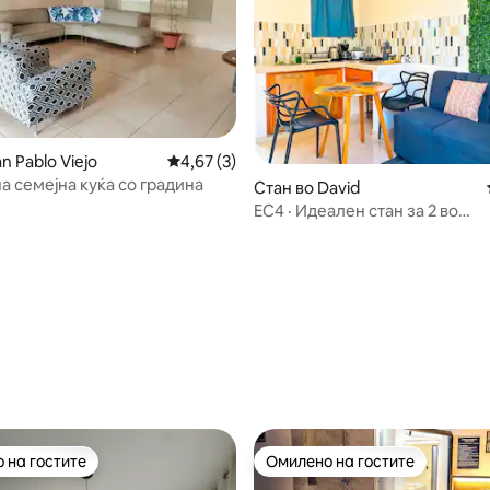
n Pablo Viejo
Просечна оцена: 4,67 од 5, 3 рецензии
4,67 (3)
а семејна куќа со градина
 од 5, 14 рецензии
Стан во David
EC4 · Идеален стан за 2 во
@DavidChiriquí
 на гостите
Омилено на гостите
 на гостите
Омилено на гостите