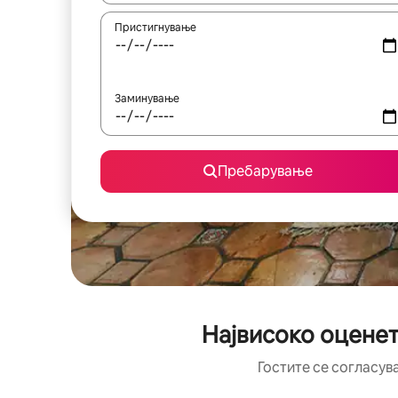
Пристигнување
Заминување
Пребарување
Највисоко оценет
Гостите се согласув