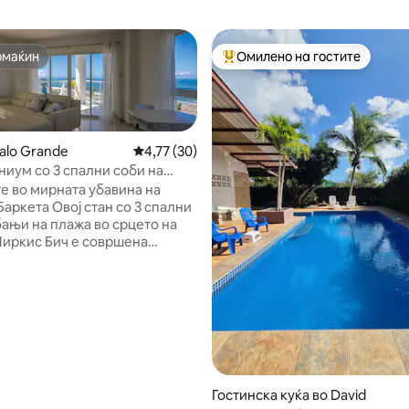
омаќин
Омилено на гостите
омаќин
Меѓу најуспешните „Омилени 
alo Grande
Просечна оцена: 4,77 од 5, 30 рецензии
4,77 (30)
5 од 5, 8 рецензии
иум со 3 спални соби на
ачен кревет (широк 180 - 200
е во мирната убавина на
ј стан со 3 спални
бањи на плажа во срцето на
Чиркис Бич е совршена
ија на луксуз, удобност и
ж. Спектакуларен
н океанот: разбудете се со
киот звук на брановите.
естување: удобно може
5 лица. Удобност со
ед и практичност за перење
атувајте со малку багаж и
Гостинска куќа во David
ете ги објектите за перење