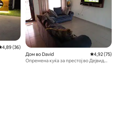
Просечна оцена: 4,89 од 5, 36 рецензии
4,89 (36)
Дом во David
Просечна оцена: 4,92
4,92 (75)
Опремена куќа за престој во Дејвид
Чирики