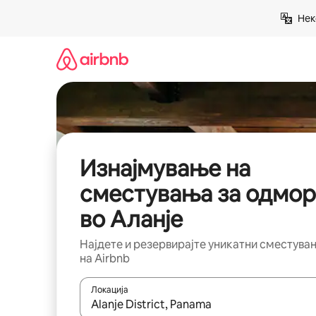
Прескокни
Нек
на
содржина
Изнајмување на
сместувања за одмор
во Аланје
Најдете и резервирајте уникатни сместува
на Airbnb
Локација
Кога резултатите се достапни, движете се со 