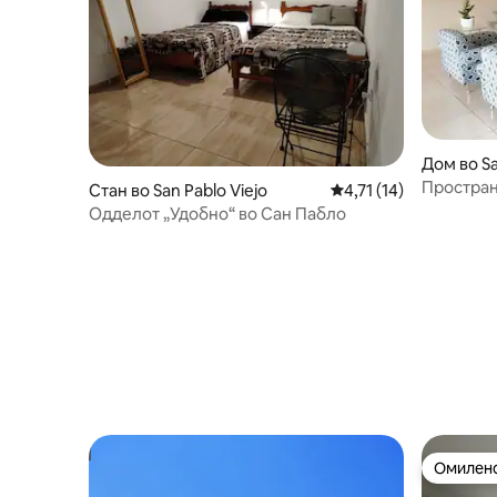
Дом во Sa
Простран
Стан во San Pablo Viejo
Просечна оцена: 4,71
4,71 (14)
Одделот „Удобно“ во Сан Пабло
Омилено
Омилено