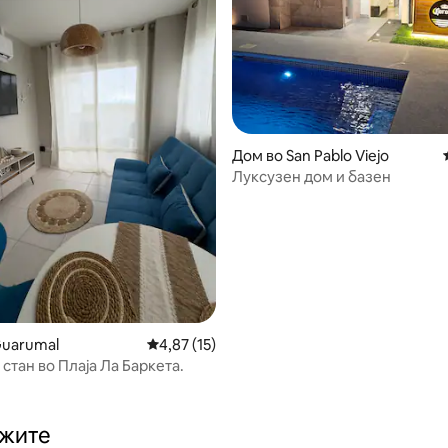
Дом во San Pablo Viejo
Луксузен дом и базен
 од 5, 29 рецензии
Guarumal
Просечна оцена: 4,87 од 5, 15 рецензии
4,87 (15)
стан во Плаја Ла Баркета.
ажите