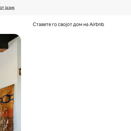
т јазик
Ставете го својот дом на Airbnb
ње или со лизгање.