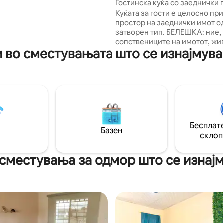
Гостинска куќа со заеднички 
сместувањето. Кујна,
до базен
о обезбедување, лифтови,
Куќата за гости е целосно пр
Mbts)
простор на заеднички имот о
затворен тип. БЕЛЕШКА: ние,
сопствениците на имотот, жи
во сместувањата што се изнајмува
главната куќа со полно работ
Ако имате прашања/ви треба
препораки, достапни сме! За
простори на имотот: базен, 
двор, задна прошетка Локалн
предградие, со пристап со ав
такси до градот и многу парки
изберете да возите. 45 минут
Бесплате
Бокете, 1 час од Бока Чика и 2 
Базен
склоп
час возење со брод до Бокас 
оваа локација е сон на еден п
сместувања за одмор што се изнајм