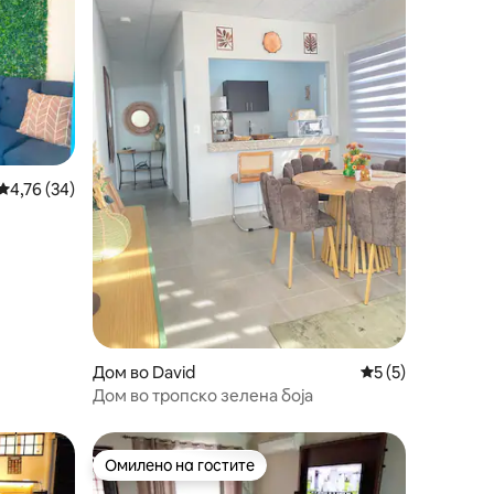
Просечна оцена: 4,76 од 5, 34 рецензии
4,76 (34)
Дом во David
Просечна оцена: 
5 (5)
Дом во тропско зелена боја
Омилено на гостите
Омилено на гостите