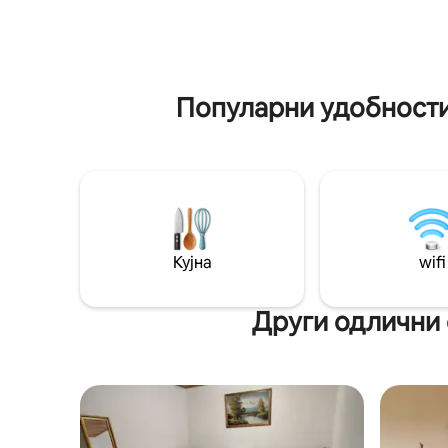
алишта во 
кујна, шпорет на рерна, паметен
деноноќн
телевизор, бесплатен WIFI, приватен
wifi (150 
паркинг, обезбедување и многу
повеќе. Искусете го овој скриен рај!
Популарни удобности 
Кујна
wifi
Други одлични 