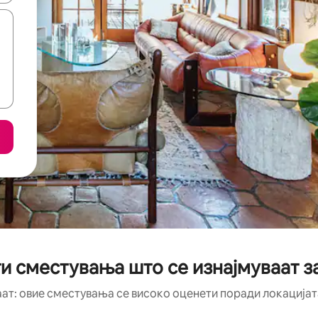
и сместувања што се изнајмуваат з
аат: овие сместувања се високо оценети поради локацијата