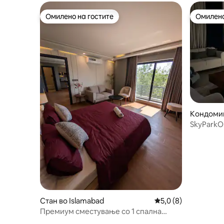
Омилено на гостите
Омилено
Омилено на гостите
Омилено
Кондомин
SkyParkOn
Oasis
Стан во Islamabad
Просечна оцена: 5,
5,0 (8)
Премиум сместување со 1 спална
соба – Бахрија Таун, фаза 4