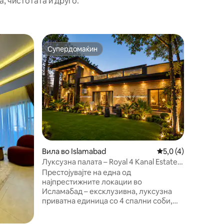
, чистотата и друго.
Стан во 
Супердомаќин
Омилено
Супердомаќин
Омилено
The Luxe
вежбање 
Искусете
соба, дн
ексклуз
апартман
за делов
луксузно
нуди при
удобнос
Уживајте
стил, ам
Вила во Islamabad
Просечна оцена: 5,
5,0 (4)
паметнио
целоснат
Луксузна палата – Royal 4 Kanal Estate –
мебел. 
F8 Margalla Rd
Престојувајте на една од
обезбед
најпрестижните локации во
секое вр
Исламабад – ексклузивна, луксузна
луксузен
приватна единица со 4 спални соби,
Резервир
сместена во големата резиденција 4
доживув
Kanal, токму на Main Margalla Road, F-