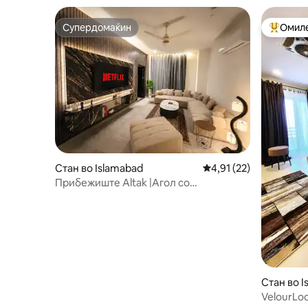
Супердомаќин
Омиле
Супердомаќин
Меѓу на
Стан во Islamabad
Просечна оцена: 4,91
4,91 (22)
Прибежиште Altak |Агол со
панорамски поглед| Netflix и
опуштање
Стан во I
VelourLod