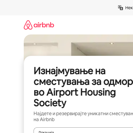
Прескокни
Нек
на
содржина
Изнајмување на
сместувања за одмор
во Airport Housing
Society
Најдете и резервирајте уникатни сместува
на Airbnb
Локација