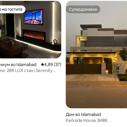
 на гостите
Супердомаќин
 на гостите
Супердомаќин
иум во Islamabad
Просечна оцена: 4,89 од 5, 37 рецензии
4,89 (37)
e: 2BR LUX стан | Serenity
0 од 5, 8 рецензии
Дом во Islamabad
Parkside House 3HBK