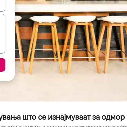
копчињата со стрелки нагоре и надолу или истражувајте со допира
вања што се изнајмуваат за одмор в