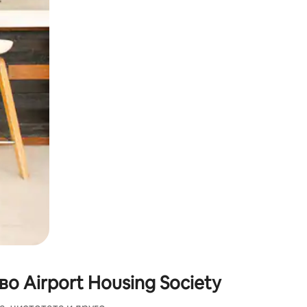
ње или со лизгање.
о Airport Housing Society