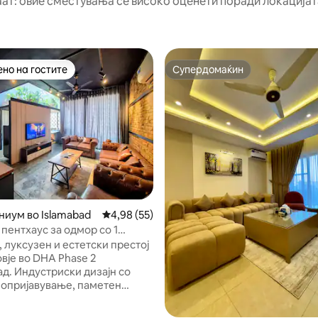
аат: овие сместувања се високо оценети поради локацијата
но на гостите
Супердомаќин
јуспешните „Омилени на гостите“
Супердомаќин
 од 5, 39 рецензии
иум во Islamabad
Просечна оцена: 4,98 од 5, 55 рецензии
4,98 (55)
пентхаус за одмор со 1
ба и кујна – DHA Phase 2 Isb
 луксузен и естетски престој
вје во DHA Phase 2
д. Индустриски дизајн со
мопријавување, паметен
 со Netflix, брз Wi-Fi,
опремена кујна (шпорет,