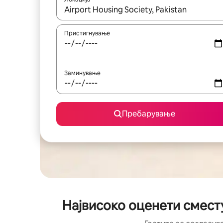
Кога резултатите се достапни, движете се со 
Пристигнување
Заминување
Пребарување
Највисоко оценети сместу