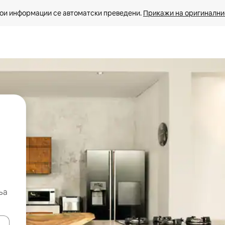
ои информации се автоматски преведени. 
Прикажи на оригиналнио
ња