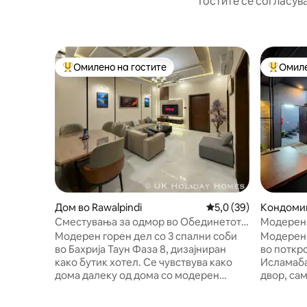
Гостите се согласув
Омилено на гостите
Омиле
Меѓу најуспешните „Омилени на гостите“
Меѓу на
Дом во Rawalpindi
Просечна оцена: 5,0
5,0 (39)
Кондомин
Сместувања за одмор во Обединетото
Модерен 
Кралство • Луксузен дел со 3 спални
спална со
Модерен горен дел со 3 спални соби
Модерен,
соби во Бахрија
во Бахрија Таун Фаза 8, дизајниран
во поткро
како бутик хотел. Се чувствува како
Исламаба
дома далеку од дома со модерен
двор, са
допир и удобност на хотел со 5 ⭐️. 🛌
телевизор
Секоја спална соба има голем брачен
целосно 