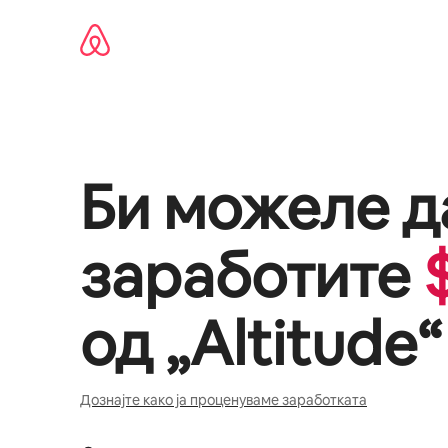
Прескокни
на
содржина
Би можеле д
заработите
од „
Altitude
“
Дознајте како ја проценуваме заработката