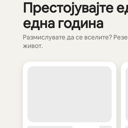
Престојувајте е
Се гледаат 0 од 0 елемента
една година
Размислувате да се вселите? Резер
живот.