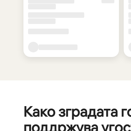
Како зградата г
поддржува уго