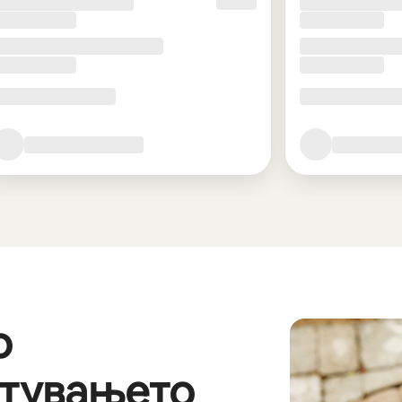
о
стувањето