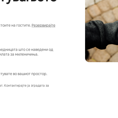
оите на гостите.
Резервирајте
заедницата што се наведени од
вилата за миленичиња.
стувате во вашиот простор.
. Контактирајте ја зградата за