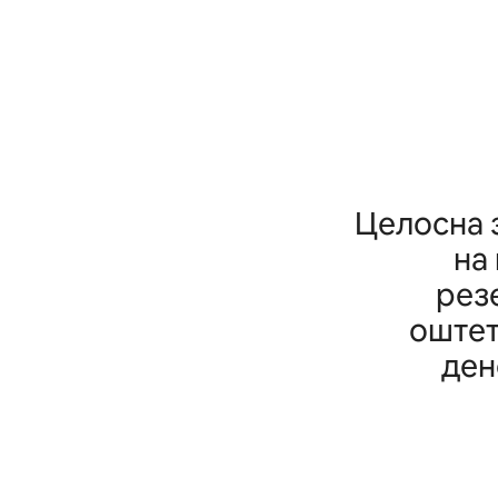
Целосна 
на
рез
оштет
ден