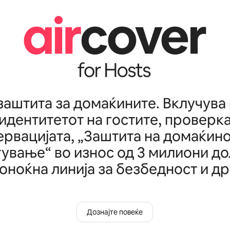
заштита за домаќините. Вклучува
 идентитетот на гостите, проверка
ервацијата, „Заштита на домаќино
ување“ во износ од 3 милиони до
оноќна линија за безбедност и др
Дознајте повеќе