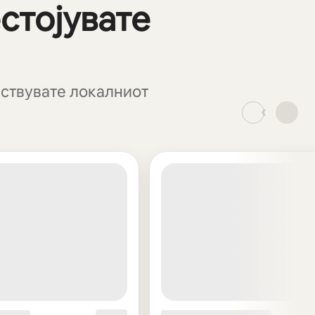
стојувате
увствувате локалниот
_