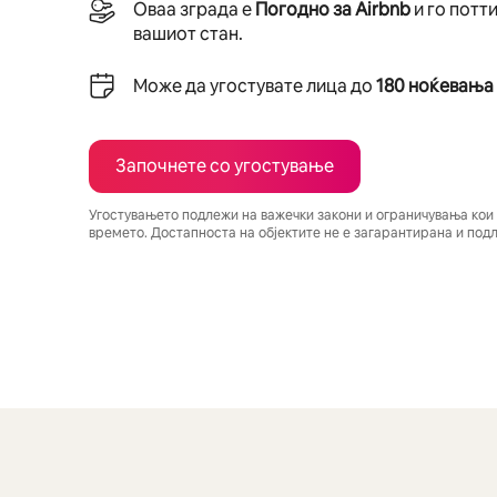
Оваа зграда е
Погодно за Airbnb
и го потт
вашиот стан.
Може да угостувате лица до
180 ноќевања
Започнете со угостување
Угостувањето подлежи на важечки закони и ограничувања кои 
времето. Достапноста на објектите не е загарантирана и под
Вашата потенцијална заработка е $804 месечно