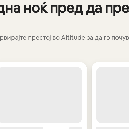
дна ноќ пред да пре
вирајте престој во Altitude за да го поч