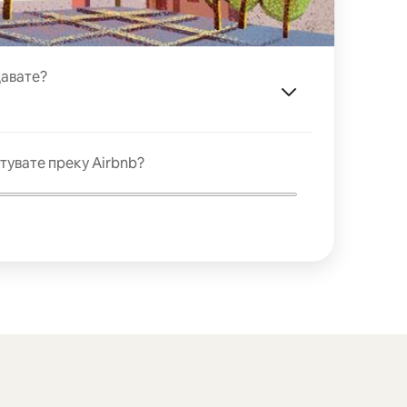
давате?
тувате преку Airbnb?