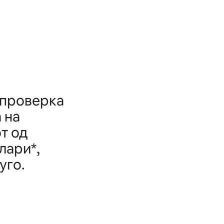
 проверка
 на
т од
лари*,
уго.