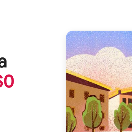
а
$
0