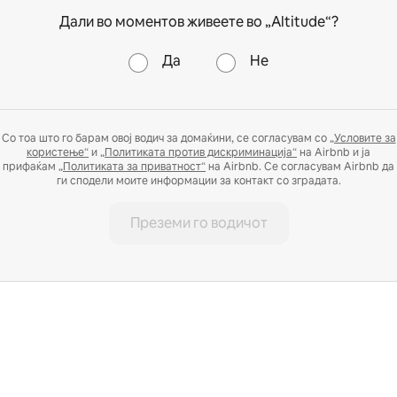
Дали во моментов живеете во „Altitude“?
Да
Не
Со тоа што го барам овој водич за домаќини, се согласувам со
„Условите за
користење“
и
„Политиката против дискриминација“
на Airbnb и ја
прифаќам
„Политиката за приватност“
на Airbnb. Се согласувам Airbnb да
ги сподели моите информации за контакт со зградата.
Преземи го водичот