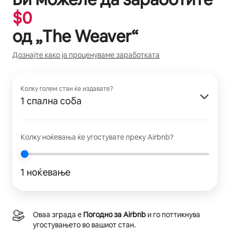
$
0
од „
The Weaver
“
Дознајте како ја проценуваме заработката
Колку голем стан ќе издавате?
1 спална соба
Колку ноќевања ќе угостувате преку Airbnb?
1 ноќевање
Оваа зграда е
Погодно за Airbnb
и го поттикнува
угостувањето во вашиот стан.