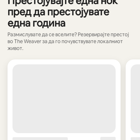
Престојувајте една ноќ
пред да престојувате
една година
Размислувате да се вселите? Резервирајте престој
во The Weaver за да го почувствувате локалниот
живот.