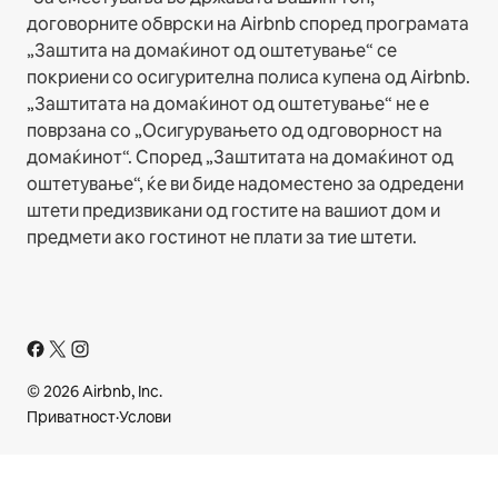
договорните обврски на Airbnb според програмата
„Заштита на домаќинот од оштетување“ се
покриени со осигурителна полиса купена од Airbnb.
„Заштитата на домаќинот од оштетување“ не е
поврзана со „Осигурувањето од одговорност на
домаќинот“. Според „Заштитата на домаќинот од
оштетување“, ќе ви биде надоместено за одредени
штети предизвикани од гостите на вашиот дом и
предмети ако гостинот не плати за тие штети.
© 2026 Airbnb, Inc.
Приватност
·
Услови