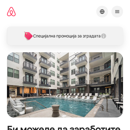
Прескокни
на
содржина
Специјална промоција за зградата
Би можеле да заработите