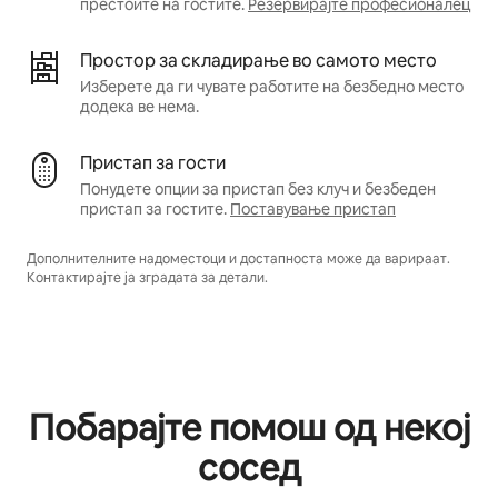
престоите на гостите.
Резервирајте професионалец
Простор за складирање во самото место
Изберете да ги чувате работите на безбедно место
додека ве нема.
Пристап за гости
Понудете опции за пристап без клуч и безбеден
пристап за гостите.
Поставување пристап
Дополнителните надоместоци и достапноста може да варираат.
Контактирајте ја зградата за детали.
Побарајте помош од некој
сосед