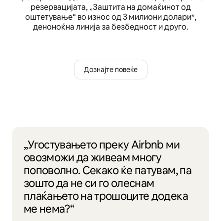
резервацијата, „Заштита на домаќинот од
оштетување“ во износ од 3 милиони долари*,
деноноќна линија за безбедност и друго.
Дознајте повеќе
„Угостувањето преку Airbnb ми
овозможи да живеам многу
поповолно. Секако ќе патувам, па
зошто да не си го олеснам
плаќањето на трошоците додека
ме нема?“