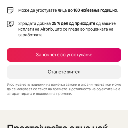
Може да угостувате лица до
180 ноќевања годишно
.
Зградата добива
25 % дел од приходите
од вашите
исплати на Airbnb, што се гледа во проценката на
заработката.
Започнете со угостување
Станете жител
Угостувањето подлежи на важечки закони и ограничувања кои може
да се менуваат со текот на времето. Достапноста на објектите не е
загарантирана и подлежи на промени.
Вашата потенцијална заработка е $720 месечно
Се гледаат 0 од 0 елемента