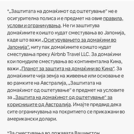
*„Заштитата на домаќинот од оштетување“ не е
осигурителна полиса и е предмет на овие
правила,
услови и ограничувања
.
Не ги заштитува
домаќините коишто нудат сместувања во Јапонија,
каде што важи
„Осигурувањето за домаќини во
Јапонија“
, ниту пак домаќините коишто нудат
сместувања преку Airbnb Travel LLC.
За домаќини
кои понудиле сместувања во континентална Кина,
важи
„Планот за заштита на домаќини во Кина“
.
За
домаќините чија земја на живеење или основање е
во рамките на Австралија, „Заштитата на
домаќинот од оштетување“ е предмет на условите
за
„Заштита на домаќинот од оштетување“ за
корисниците од Австралија
. Имајте предвид дека
сите ограничувања на покритието се прикажани во
американски долари.
*За сместувања во државата Вашингтон,